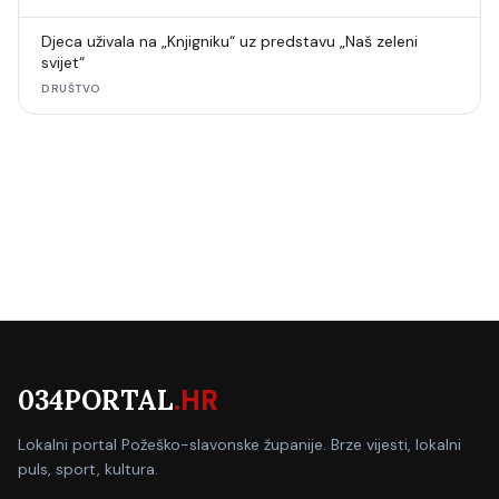
Djeca uživala na „Knjigniku“ uz predstavu „Naš zeleni
svijet“
DRUŠTVO
034PORTAL
.HR
Lokalni portal Požeško-slavonske županije. Brze vijesti, lokalni
puls, sport, kultura.