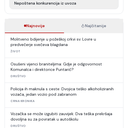
Nepoštena konkurencija iz uvoza
Najnovije
Najčitanije
Molitveno bdijenje u požeškoj crkvi sv. Lovre u
predvečerje svečeva blagdana
ŽIVOT
Osušeni vijenci braniteljima: Gdje je odgovornost
Komunalca i direktorice Puntarić?
DRUŠTVO
Policija ih maknula s ceste: Dvojica teško alkoholiziranih
vozača, jedan vozio pod zabranom
CRNA KRONIKA
Vozačka se može izgubiti zauvijek: Dva teška prekršaja
dovoljna su za povratak u autoškolu
DRUŠTVO