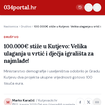
034portal
.hr
Naslovnica
Društvo
100.000€ stiže u Kutjevo: Velika ulaganja u vrtić i dj
Vijesti
DRUŠTVO
Crna kronika
100.000€ stiže u Kutjevo: Velika
Poljoprivreda
ulaganja u vrtić i dječja igrališta za
Politika
najmlađe!
Gospodarstvo
Ministarstvo demografije i useljeništva odobrilo je Gradu
Život
Kutjevu dva projekta ukupne vrijednosti gotovo 100
Kultura
tisuća eura.
Sport
Marko Karačić
/
Kutjevacki.hr
M
22. travnja 2025.
4
min čitanja
8
pregleda