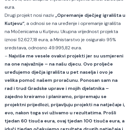
eura.
Drugi projekt nosi naziv
„Opremanje dječjeg igrališta u
Kutjevu“
, a odnosi se na uređenje i opremanje igrališta
na Močenicama u Kutjevu. Ukupna vrijednost projekta
iznosi 52.627,18 eura, a Ministarstvo je osiguralo 95%
sredstava, odnosno 49.995,82 eura.
–
Najviše me vesele ovakvi projekti jer su usmjereni
na one najvažnije – na našu djecu. Ovo proljeće
uređujemo dječja igrališta u pet naselja i ovo je
velika pomoć našem proračunu. Ponosan sam na
rad i trud Gradske uprave i mojih djelatnika –
zajedno kreiramo i planiramo, pripremaju se
projektni prijedlozi, prijavljuju projekti na natječaje i,
evo, nakon toga svi uživamo u rezultatima. Prošli
tjedan 60 tisuća eura, ovaj tjedan 100 tisuća eura, a
idući tjedan očekujemo rezultate drugih natječaja i