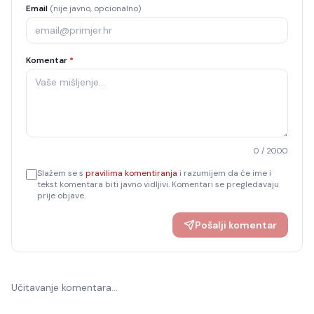
Email
(nije javno, opcionalno)
Komentar
*
0
/ 2000
Slažem se s
pravilima komentiranja
i razumijem da će ime i
tekst komentara biti javno vidljivi. Komentari se pregledavaju
prije objave.
Pošalji komentar
Učitavanje komentara…