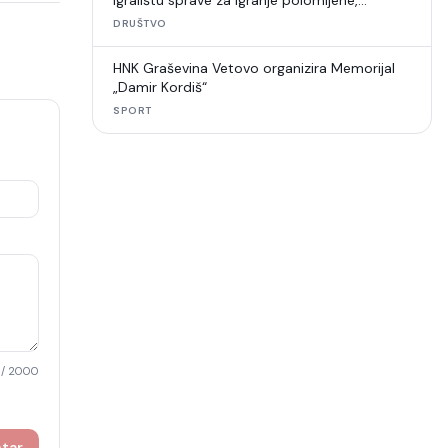
igralištu sprave za igranje polomljene,
umjetna trava u raspadu
DRUŠTVO
HNK Graševina Vetovo organizira Memorijal
„Damir Kordiš“
SPORT
/ 2000
ntar