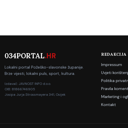
034PORTAL
.HR
REDAKCIJA
Impressum
Lokalni portal Požeško-slavonske županije.
Uvjeti korišten
Brze vijesti, lokalni puls, sport, kultura.
Politika privat
Izdavač: JAVNOST INFO d.o.o.
Pravila koment
OIB: 81866746905
Josipa Jurja Strossmayera 341, Osijek
Marketing i og
Kontakt