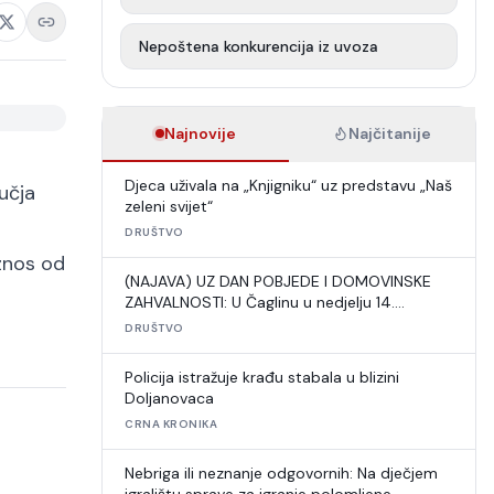
Nepoštena konkurencija iz uvoza
Najnovije
Najčitanije
Djeca uživala na „Knjigniku“ uz predstavu „Naš
učja
zeleni svijet“
DRUŠTVO
znos od
(NAJAVA) UZ DAN POBJEDE I DOMOVINSKE
ZAHVALNOSTI: U Čaglinu u nedjelju 14.
međunarodni šahovski turnir
DRUŠTVO
Policija istražuje krađu stabala u blizini
Doljanovaca
CRNA KRONIKA
Nebriga ili neznanje odgovornih: Na dječjem