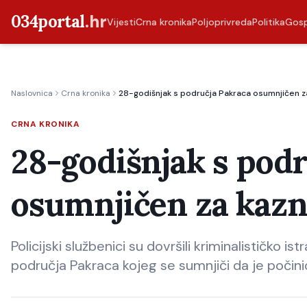
034portal
.hr
Vijesti
Crna kronika
Poljoprivreda
Politika
Gos
Naslovnica
Crna kronika
28-godišnjak s područja Pakraca osumnjičen za
CRNA KRONIKA
28-godišnjak s pod
osumnjičen za kazn
Policijski službenici su dovršili kriminalističko
područja Pakraca kojeg se sumnjiči da je počini