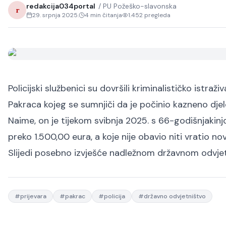
redakcija034portal
/
PU Požeško-slavonska
r
29. srpnja 2025.
4
min čitanja
1.452
pregleda
Policijski službenici su dovršili kriminalističko istr
Pakraca kojeg se sumnjiči da je počinio kazneno djelo
Naime, on je tijekom svibnja 2025. s 66-godišnjaki
preko 1.500,00 eura, a koje nije obavio niti vratio no
Slijedi posebno izvješće nadležnom državnom odvjet
#
prijevara
#
pakrac
#
policija
#
državno odvjetništvo