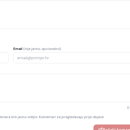
Email
(nije javno, opcionalno)
0
ntara biti javno vidljivi. Komentari se pregledavaju prije objave.
Pošalji kome