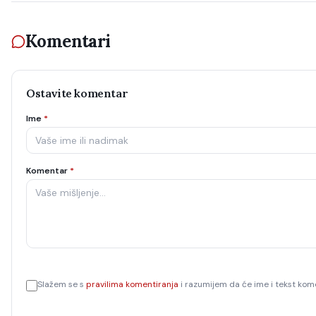
Komentari
Ostavite komentar
Ime
*
Komentar
*
Slažem se s
pravilima komentiranja
i razumijem da će ime i tekst kome