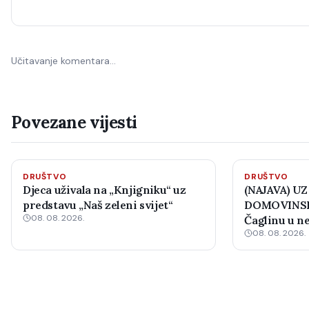
Učitavanje komentara…
Povezane vijesti
DRUŠTVO
DRUŠTVO
Djeca uživala na „Knjigniku“ uz
(NAJAVA) UZ
predstavu „Naš zeleni svijet“
DOMOVINSK
08. 08. 2026.
Čaglinu u ne
08. 08. 2026.
međunarodni