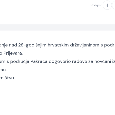
Podijeli:
aživanje nad 28-godišnjim hrvatskim državljaninom s podr
 Prijevara.
njom s područja Pakraca dogovorio radove za novčani i
vac.
ništvu.