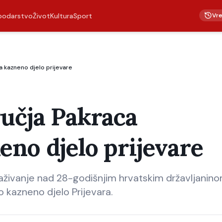
Vr
podarstvo
Život
Kultura
Sport
 kazneno djelo prijevare
ručja Pakraca
eno djelo prijevare
 istraživanje nad 28-godišnjim hrvatskim državljanin
o kazneno djelo Prijevara.