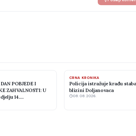
CRNA KRONIKA
 DAN POBJEDE I
Policija istražuje krađu staba
E ZAHVALNOSTI: U
blizini Doljanovaca
08. 08. 2026.
djelju 14.
 šahovski turnir