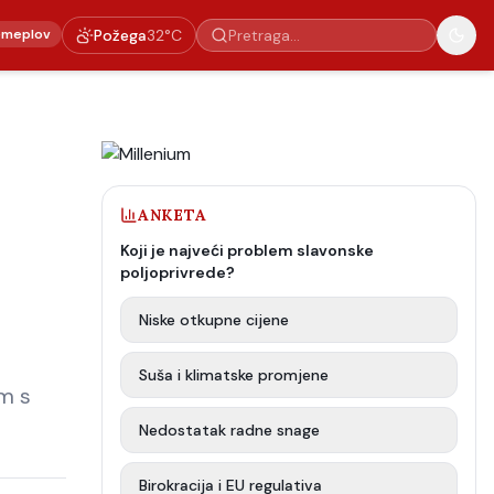
emeplov
Požega
32
°C
ANKETA
Koji je najveći problem slavonske
poljoprivrede?
Niske otkupne cijene
Suša i klimatske promjene
om s
Nedostatak radne snage
Birokracija i EU regulativa