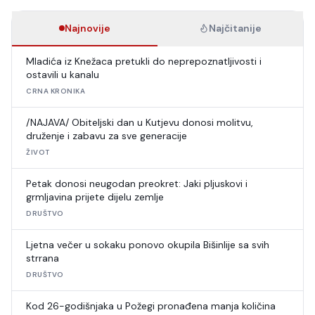
Najnovije
Najčitanije
Mladića iz Knežaca pretukli do neprepoznatljivosti i
ostavili u kanalu
CRNA KRONIKA
/NAJAVA/ Obiteljski dan u Kutjevu donosi molitvu,
druženje i zabavu za sve generacije
ŽIVOT
Petak donosi neugodan preokret: Jaki pljuskovi i
grmljavina prijete dijelu zemlje
DRUŠTVO
Ljetna večer u sokaku ponovo okupila Bišinlije sa svih
strrana
DRUŠTVO
Kod 26-godišnjaka u Požegi pronađena manja količina