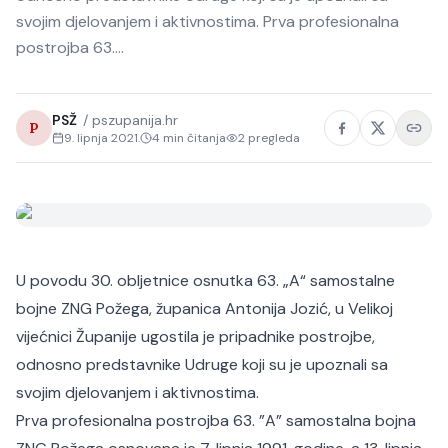
svojim djelovanjem i aktivnostima. Prva profesionalna
postrojba 63.…
PSŽ
/
pszupanija.hr
P
9. lipnja 2021.
4
min čitanja
2
pregleda
U povodu 30. obljetnice osnutka 63. „A“ samostalne
bojne ZNG Požega, županica Antonija Jozić, u Velikoj
vijećnici Županije ugostila je pripadnike postrojbe,
odnosno predstavnike Udruge koji su je upoznali sa
svojim djelovanjem i aktivnostima.
Prva profesionalna postrojba 63. ”A” samostalna bojna