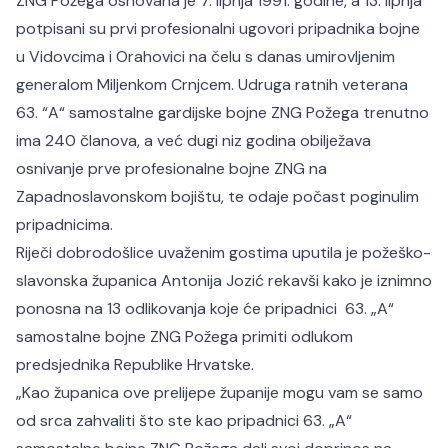
ZNG Požega osnovana je 7. lipnja 1991. godine, a 13. lipnja
potpisani su prvi profesionalni ugovori pripadnika bojne
u Vidovcima i Orahovici na čelu s danas umirovljenim
generalom Miljenkom Crnjcem. Udruga ratnih veterana
63. “A“ samostalne gardijske bojne ZNG Požega trenutno
ima 240 članova, a već dugi niz godina obilježava
osnivanje prve profesionalne bojne ZNG na
Zapadnoslavonskom bojištu, te odaje počast poginulim
pripadnicima.
Riječi dobrodošlice uvaženim gostima uputila je požeško-
slavonska županica Antonija Jozić rekavši kako je iznimno
ponosna na 13 odlikovanja koje će pripadnici 63. „A“
samostalne bojne ZNG Požega primiti odlukom
predsjednika Republike Hrvatske.
„Kao županica ove prelijepe županije mogu vam se samo
od srca zahvaliti što ste kao pripadnici 63. „A“