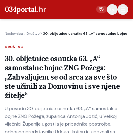
034portal
.hr
Naslovnica
Društvo
30. obljetnice osnutka 63. „A“ samostalne bojne ZNG
Vijesti
DRUŠTVO
Crna kronika
30. obljetnice osnutka 63. „A“
Poljoprivreda
samostalne bojne ZNG Požega:
Politika
„Zahvaljujem se od srca za sve što
Gospodarstvo
ste učinili za Domovinu i sve njene
Život
žitelje“
Kultura
U povodu 30. obljetnice osnutka 63. „A“ samostalne
Sport
bojne ZNG Požega, županica Antonija Jozić, u Velikoj
vijećnici Županije ugostila je pripadnike postrojbe,
odnosno predstavnike Udruge koji su je upoznali sa