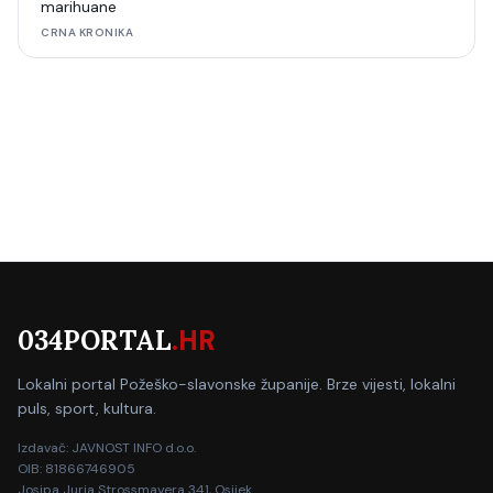
marihuane
CRNA KRONIKA
034PORTAL
.HR
Lokalni portal Požeško-slavonske županije. Brze vijesti, lokalni
puls, sport, kultura.
Izdavač: JAVNOST INFO d.o.o.
OIB: 81866746905
Josipa Jurja Strossmayera 341, Osijek