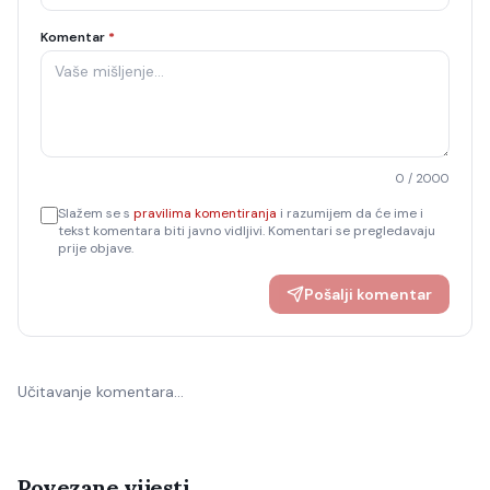
Komentar
*
0
/ 2000
Slažem se s
pravilima komentiranja
i razumijem da će ime i
tekst komentara biti javno vidljivi. Komentari se pregledavaju
prije objave.
Pošalji komentar
Učitavanje komentara…
Povezane vijesti