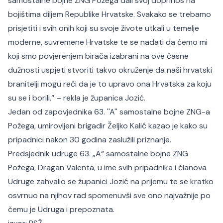
samostalne bojne ZNG Požega dali svoj doprinos na
bojištima diljem Republike Hrvatske. Svakako se trebamo
prisjetiti i svih onih koji su svoje živote utkali u temelje
moderne, suvremene Hrvatske te se nadati da ćemo mi
koji smo povjerenjem birača izabrani na ove časne
dužnosti uspjeti stvoriti takvo okruženje da naši hrvatski
branitelji mogu reći da je to upravo ona Hrvatska za koju
su se i borili.“ – rekla je županica Jozić.
Jedan od zapovjednika 63. ''A'' samostalne bojne ZNG-a
Požega, umirovljeni brigadir Željko Kalić kazao je kako su
pripadnici nakon 30 godina zaslužili priznanje.
Predsjednik udruge 63. „A“ samostalne bojne ZNG
Požega, Dragan Valenta, u ime svih pripadnika i članova
Udruge zahvalio se županici Jozić na prijemu te se kratko
osvrnuo na njihov rad spomenuvši sve ono najvažnije po
čemu je Udruga i prepoznata.