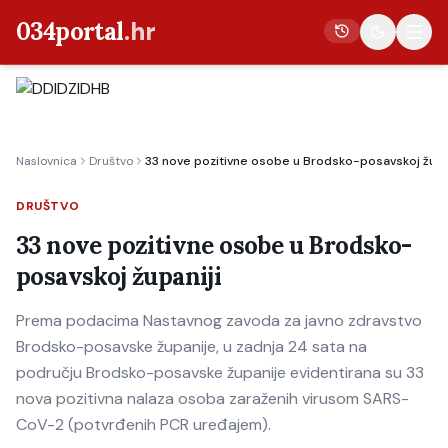
034portal
.hr
Vijesti
Naslovnica
Društvo
33 nove pozitivne osobe u Brodsko-posavskoj župa
Crna kronika
Poljoprivreda
DRUŠTVO
Politika
33 nove pozitivne osobe u Brodsko-
posavskoj županiji
Gospodarstvo
Život
Prema podacima Nastavnog zavoda za javno zdravstvo
Kultura
Brodsko-posavske županije, u zadnja 24 sata na
području Brodsko-posavske županije evidentirana su 33
Sport
nova pozitivna nalaza osoba zaraženih virusom SARS-
CoV-2 (potvrđenih PCR uređajem).