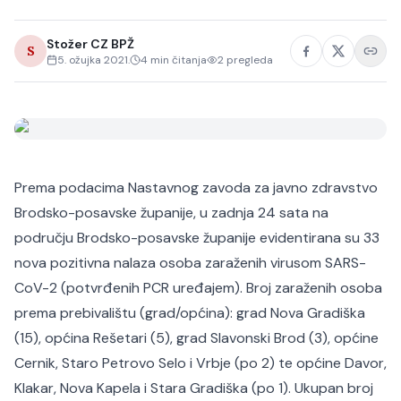
Stožer CZ BPŽ
S
5. ožujka 2021.
4
min čitanja
2
pregleda
Prema podacima Nastavnog zavoda za javno zdravstvo
Brodsko-posavske županije, u zadnja 24 sata na
području Brodsko-posavske županije evidentirana su 33
nova pozitivna nalaza osoba zaraženih virusom SARS-
CoV-2 (potvrđenih PCR uređajem). Broj zaraženih osoba
prema prebivalištu (grad/općina): grad Nova Gradiška
(15), općina Rešetari (5), grad Slavonski Brod (3), općine
Cernik, Staro Petrovo Selo i Vrbje (po 2) te općine Davor,
Klakar, Nova Kapela i Stara Gradiška (po 1). Ukupan broj