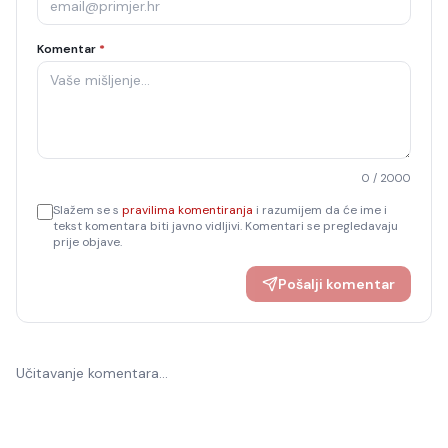
Komentar
*
0
/ 2000
Slažem se s
pravilima komentiranja
i razumijem da će ime i
tekst komentara biti javno vidljivi. Komentari se pregledavaju
prije objave.
Pošalji komentar
Učitavanje komentara…