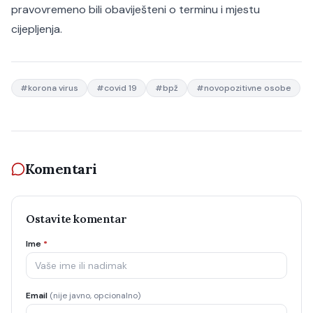
pravovremeno bili obaviješteni o terminu i mjestu
cijepljenja.
#
korona virus
#
covid 19
#
bpž
#
novopozitivne osobe
Komentari
Ostavite komentar
Ime
*
Email
(nije javno, opcionalno)