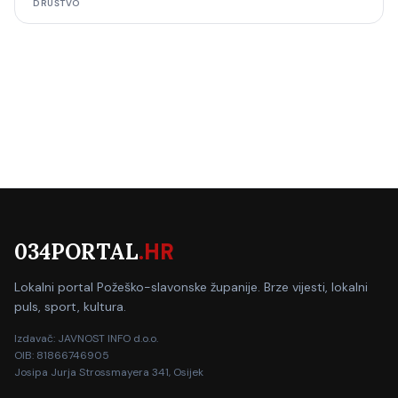
DRUŠTVO
034PORTAL
.HR
Lokalni portal Požeško-slavonske županije. Brze vijesti, lokalni
puls, sport, kultura.
Izdavač: JAVNOST INFO d.o.o.
OIB: 81866746905
Josipa Jurja Strossmayera 341, Osijek