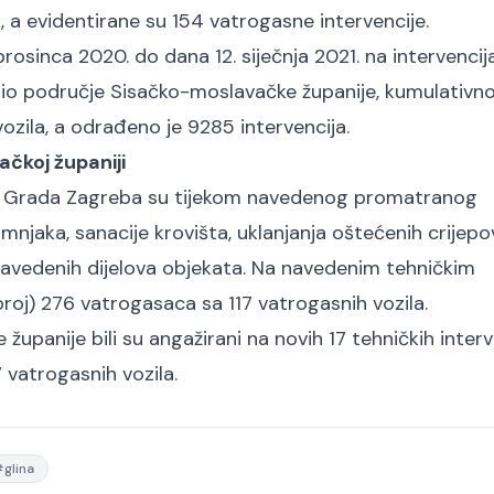
k, a evidentirane su 154 vatrogasne intervencije.
sinca 2020. do dana 12. siječnja 2021. na intervenci
dio područje Sisačko-moslavačke županije, kumulativno
zila, a odrađeno je 9285 intervencija.
čkoj županiji
a Grada Zagreba su tijekom navedenog promatranog
imnjaka, sanacije krovišta, uklanjanja oštećenih crijepo
 navedenih dijelova objekata. Na navedenim tehničkim
roj) 276 vatrogasaca sa 117 vatrogasnih vozila.
upanije bili su angažirani na novih 17 tehničkih interv
 vatrogasnih vozila.
#
glina