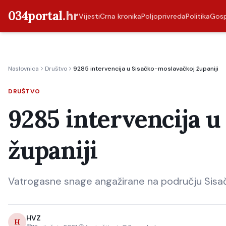
034portal
.hr
Vijesti
Crna kronika
Poljoprivreda
Politika
Gos
Naslovnica
Društvo
9285 intervencija u Sisačko-moslavačkoj županiji
DRUŠTVO
9285 intervencija u
županiji
Vatrogasne snage angažirane na području Sisač
HVZ
H