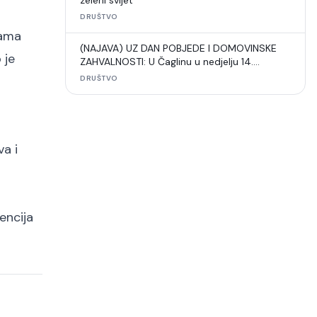
zeleni svijet“
DRUŠTVO
jama
(NAJAVA) UZ DAN POBJEDE I DOMOVINSKE
 je
ZAHVALNOSTI: U Čaglinu u nedjelju 14.
međunarodni šahovski turnir
DRUŠTVO
va i
encija