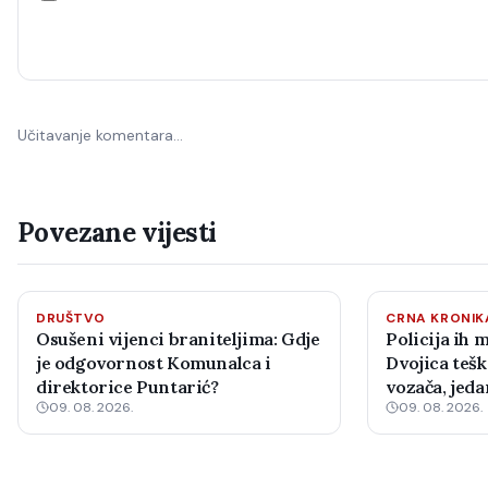
Učitavanje komentara…
Povezane vijesti
DRUŠTVO
CRNA KRONIK
Osušeni vijenci braniteljima: Gdje
Policija ih 
je odgovornost Komunalca i
Dvojica tešk
direktorice Puntarić?
vozača, jed
09. 08. 2026.
09. 08. 2026.