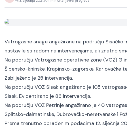
13. siječnja 2021.
4
min čitanja
6
pregleda
Vatrogasne snage angažirane na području Sisačko-mo
nastavile sa radom na intervencijama, ali znatno s
Na području Vatrogasne operativne zone (VOZ) Glin
Šibensko-kninske, Krapinsko-zagorske, Karlovačke te 
Zabilježeno je 25 intervencija.
Na području VOZ Sisak angažirano je 105 vatrogasac
Sisak. Evidentirano je 86 intervencija.
Na području VOZ Petrinje angažirano je 40 vatrogas
Splitsko-dalmatinske, Dubrovačko-neretvanske i Pože
Prema trenutno obrađenim podacima 12. siječnja 20