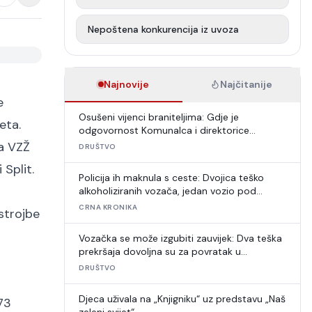
Nepoštena konkurencija iz uvoza
Najnovije
Najčitanije
e
Osušeni vijenci braniteljima: Gdje je
eta.
odgovornost Komunalca i direktorice
Puntarić?
a VZŽ
DRUŠTVO
Split.
Policija ih maknula s ceste: Dvojica teško
alkoholiziranih vozača, jedan vozio pod
zabranom
CRNA KRONIKA
strojbe
Vozačka se može izgubiti zauvijek: Dva teška
prekršaja dovoljna su za povratak u
autoškolu
DRUŠTVO
Djeca uživala na „Knjigniku“ uz predstavu „Naš
73