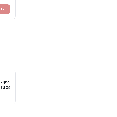
ntar
vijek:
 su za