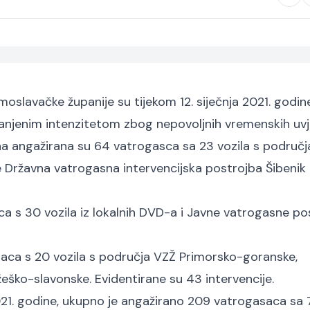
slavačke županije su tijekom 12. siječnja 2021. godin
manjenim intenzitetom zbog nepovoljnih vremenskih uvj
a angažirana su 64 vatrogasca sa 23 vozila s područj
Državna vatrogasna intervencijska postrojba Šibenik i 
a s 30 vozila iz lokalnih DVD-a i Javne vatrogasne po
aca s 20 vozila s područja VZŽ Primorsko-goranske,
ško-slavonske. Evidentirane su 43 intervencije.
21. godine, ukupno je angažirano 209 vatrogasaca sa 