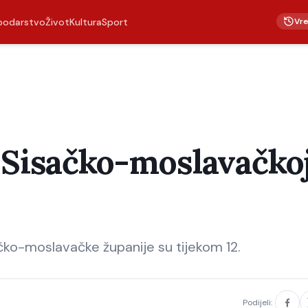
Vr
podarstvo
Život
Kultura
Sport
 Sisačko-moslavačko
ko-moslavačke županije su tijekom 12.
Podijeli: