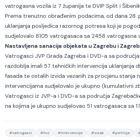
vatrogasna vozila iz 7 županija te DVIP Split i Šibeni
Prema trenutno obrađenim podacima, od dana 28. pro
uklanjanja posljedica razornog potresa koji je pogo
sudjelovalo 8105 vatrogasaca sa 2458 vatrogasna vo
Nastavljena sanacija objekata u Zagrebu i Zagreba
Vatrogasci JVP Grada Zagreba i DVD-a sa područj
razdoblja imali 57 tehničkih intervencija uklanjanja d
fasada te ostalih izvida vezanih za procjenu stanja
intervencijama sudjelovalo je ukupno (kumulativni zb
Vatrogasci iz JVP-a i DVD-a sa područja Zagrebačke ž
na kojima je ukupno sudjelovao 51 vatrogasaca sa 17
#
vatrogasci
#
hvz
#
intervencije
#
sisak
#
petrinja