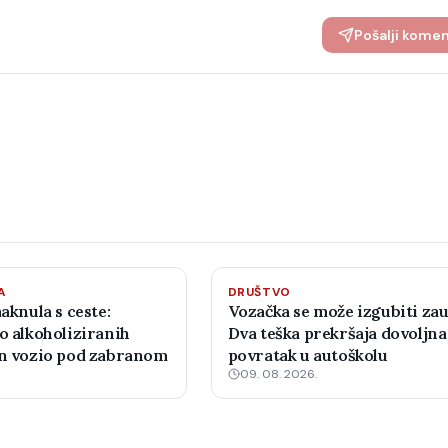
Pošalji kome
A
DRUŠTVO
maknula s ceste:
Vozačka se može izgubiti zau
o alkoholiziranih
Dva teška prekršaja dovoljna
an vozio pod zabranom
povratak u autoškolu
09. 08. 2026.