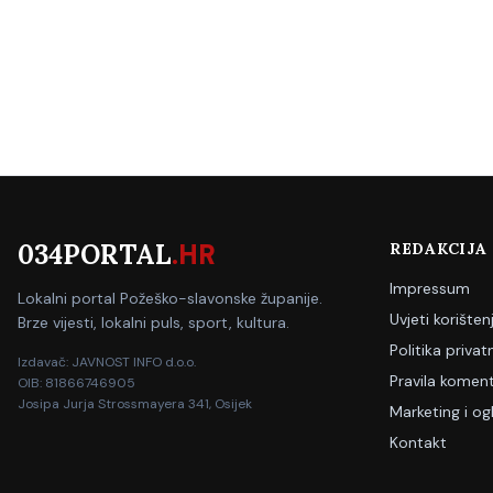
034PORTAL
.HR
REDAKCIJA
Impressum
Lokalni portal Požeško-slavonske županije.
Uvjeti korišten
Brze vijesti, lokalni puls, sport, kultura.
Politika privat
Izdavač: JAVNOST INFO d.o.o.
Pravila koment
OIB: 81866746905
Josipa Jurja Strossmayera 341, Osijek
Marketing i og
Kontakt