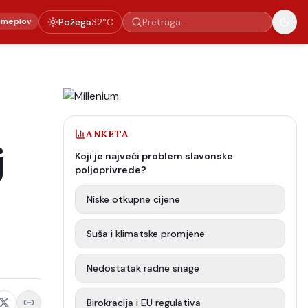
emeplov
Požega
32
°C
ANKETA
j
Koji je najveći problem slavonske
poljoprivrede?
Niske otkupne cijene
Suša i klimatske promjene
Nedostatak radne snage
Birokracija i EU regulativa