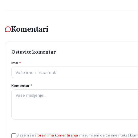
Komentari
Ostavite komentar
Ime
*
Komentar
*
Slažem se s
pravilima komentiranja
i razumijem da će ime i tekst kome