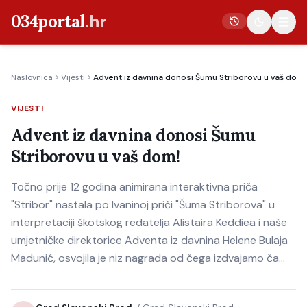
034portal
.hr
Naslovnica
Vijesti
Advent iz davnina donosi Šumu Striborovu u vaš dom!
Vijesti
VIJESTI
Crna kronika
Advent iz davnina donosi Šumu
Poljoprivreda
Striborovu u vaš dom!
Politika
Točno prije 12 godina animirana interaktivna priča
Gospodarstvo
"Stribor" nastala po Ivaninoj priči "Šuma Striborova" u
Život
interpretaciji škotskog redatelja Alistaira Keddiea i naše
Kultura
umjetničke direktorice Adventa iz davnina Helene Bulaja
Madunić, osvojila je niz nagrada od čega izdvajamo ča…
Sport