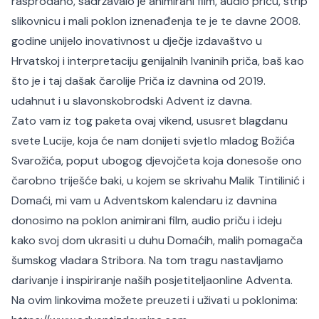
rasprodano, sadržavalo je animirani film, audio priču, strip
slikovnicu i mali poklon iznenađenja te je te davne 2008.
godine unijelo inovativnost u dječje izdavaštvo u
Hrvatskoj i interpretaciju genijalnih Ivaninih priča, baš kao
što je i taj dašak čarolije Priča iz davnina od 2019.
udahnut i u slavonskobrodski Advent iz davna.
Zato vam iz tog paketa ovaj vikend, ususret blagdanu
svete Lucije, koja će nam donijeti svjetlo mladog Božića
Svarožića, poput ubogog djevojčeta koja donesoše ono
čarobno triješće baki, u kojem se skrivahu Malik Tintilinić i
Domaći, mi vam u Adventskom kalendaru iz davnina
donosimo na poklon animirani film, audio priču i ideju
kako svoj dom ukrasiti u duhu Domaćih, malih pomagača
šumskog vladara Stribora. Na tom tragu nastavljamo
darivanje i inspiriranje naših posjetiteljaonline Adventa.
Na ovim linkovima možete preuzeti i uživati u poklonima: