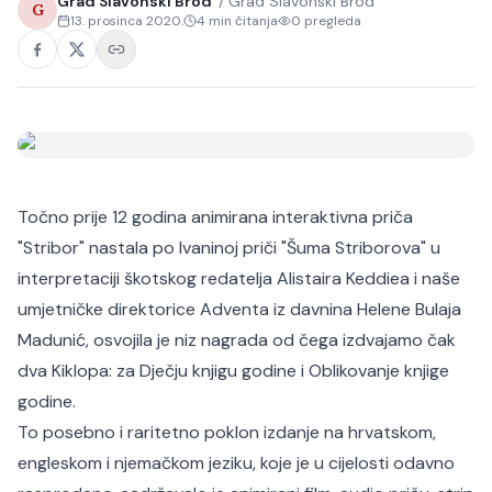
Grad Slavonski Brod
/
Grad Slavonski Brod
G
13. prosinca 2020.
4
min čitanja
0
pregleda
Točno prije 12 godina animirana interaktivna priča
"Stribor" nastala po Ivaninoj priči "Šuma Striborova" u
interpretaciji škotskog redatelja Alistaira Keddiea i naše
umjetničke direktorice Adventa iz davnina Helene Bulaja
Madunić, osvojila je niz nagrada od čega izdvajamo čak
dva Kiklopa: za Dječju knjigu godine i Oblikovanje knjige
godine.
To posebno i raritetno poklon izdanje na hrvatskom,
engleskom i njemačkom jeziku, koje je u cijelosti odavno