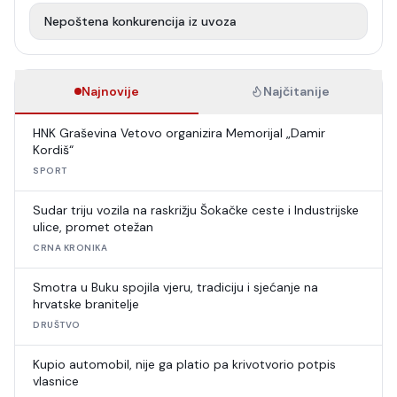
Nepoštena konkurencija iz uvoza
Najnovije
Najčitanije
HNK Graševina Vetovo organizira Memorijal „Damir
Kordiš“
SPORT
Sudar triju vozila na raskrižju Šokačke ceste i Industrijske
ulice, promet otežan
CRNA KRONIKA
Smotra u Buku spojila vjeru, tradiciju i sjećanje na
hrvatske branitelje
DRUŠTVO
Kupio automobil, nije ga platio pa krivotvorio potpis
vlasnice