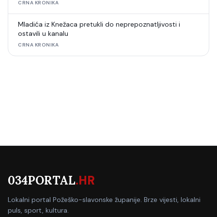
CRNA KRONIKA
Mladića iz Knežaca pretukli do neprepoznatljivosti i
ostavili u kanalu
CRNA KRONIKA
034PORTAL
.HR
Lokalni portal Požeško-slavonske županije. Brze vijesti, lokalni
puls, sport, kultura.