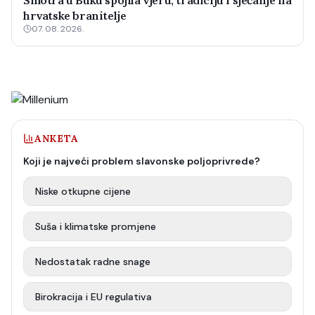
Smotra u Buku spojila vjeru, tradiciju i sjećanje na
hrvatske branitelje
07. 08. 2026.
ANKETA
Koji je najveći problem slavonske poljoprivrede?
Niske otkupne cijene
Suša i klimatske promjene
Nedostatak radne snage
Birokracija i EU regulativa