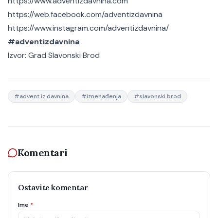
https://www.adventizdavnina.com
https://web.facebook.com/adventizdavnina
https://www.instagram.com/adventizdavnina/
#adventizdavnina
Izvor:
Grad Slavonski Brod
#
advent iz davnina
#
iznenađenja
#
slavonski brod
Komentari
Ostavite komentar
Ime
*