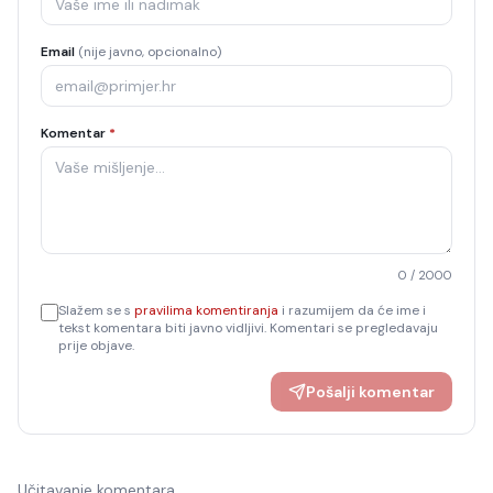
Email
(nije javno, opcionalno)
Komentar
*
0
/ 2000
Slažem se s
pravilima komentiranja
i razumijem da će ime i
tekst komentara biti javno vidljivi. Komentari se pregledavaju
prije objave.
Pošalji komentar
Učitavanje komentara…