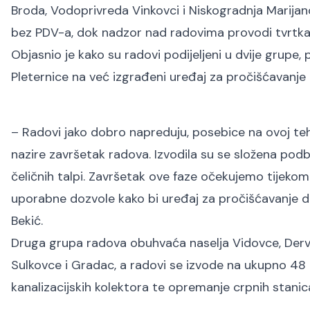
Broda, Vodoprivreda Vinkovci i Niskogradnja Marijano
bez PDV-a, dok nadzor nad radovima provodi tvrtka I
Objasnio je kako su radovi podijeljeni u dvije grup
Pleternice na već izgrađeni uređaj za pročišćavanje
– Radovi jako dobro napreduju, posebice na ovoj tehn
nazire završetak radova. Izvodila su se složena podb
čeličnih talpi. Završetak ove faze očekujemo tijekom 
uporabne dozvole kako bi uređaj za pročišćavanje do 
Bekić.
Druga grupa radova obuhvaća naselja Vidovce, Derviš
Sulkovce i Gradac, a radovi se izvode na ukupno 48 
kanalizacijskih kolektora te opremanje crpnih stanica