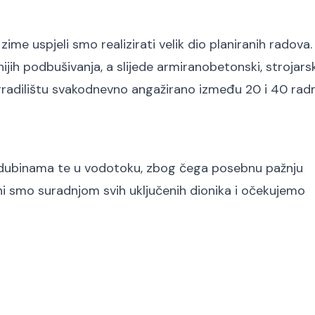
me uspjeli smo realizirati velik dio planiranih radova
jih podbušivanja, a slijede armiranobetonski, strojarsk
 gradilištu svakodnevno angažirano između 20 i 40 rad
im dubinama te u vodotoku, zbog čega posebnu pažnju
jni smo suradnjom svih uključenih dionika i očekujemo