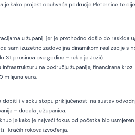
a je kako projekt obuhvaća područje Pleternice te dij
racijama u županiji jer je prethodno došlo do raskida 
da sam izuzetno zadovoljna dinamikom realizacije s 
o 31. prosinca ove godine – rekla je Jozić.
infrastrukturu na području županije, financirana kroz
 milijuna eura.
obiti i visoku stopu priključenosti na sustav odvodnj
panije – dodala je županica.
aknuo je kako je najveći fokus od početka bio usmjeren
i i kraćih rokova izvođenja.