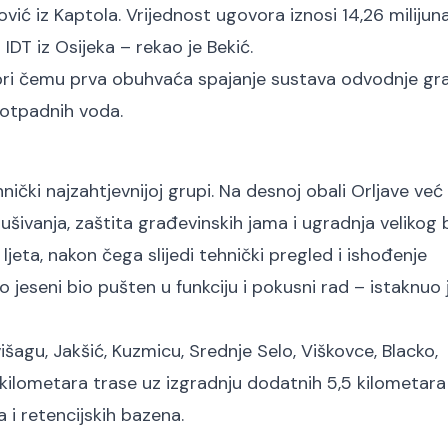
vić iz Kaptola. Vrijednost ugovora iznosi 14,26 milijun
DT iz Osijeka – rekao je Bekić.
e, pri čemu prva obuhvaća spajanje sustava odvodnje gr
 otpadnih voda.
ički najzahtjevnijoj grupi. Na desnoj obali Orljave već
ušivanja, zaštita građevinskih jama i ugradnja velikog 
ljeta, nakon čega slijedi tehnički pregled i ishođenje
jeseni bio pušten u funkciju i pokusni rad – istaknuo 
agu, Jakšić, Kuzmicu, Srednje Selo, Viškovce, Blacko,
kilometara trase uz izgradnju dodatnih 5,5 kilometara
 i retencijskih bazena.