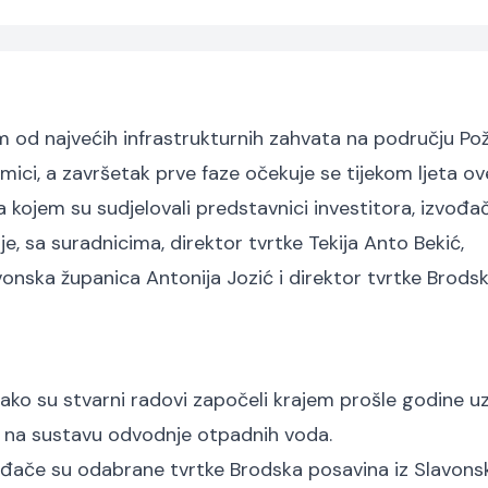
m od najvećih infrastrukturnih zahvata na području Po
mici, a završetak prve faze očekuje se tijekom ljeta ov
na kojem su sudjelovali predstavnici investitora, izvođa
e, sa suradnicima, direktor tvrtke Tekija Anto Bekić,
vonska županica Antonija Jozić i direktor tvrtke Brods
 kako su stvarni radovi započeli krajem prošle godine uz
ati na sustavu odvodnje otpadnih voda.
đače su odabrane tvrtke Brodska posavina iz Slavons