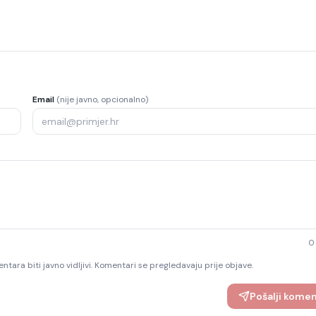
Email
(nije javno, opcionalno)
0
ntara biti javno vidljivi. Komentari se pregledavaju prije objave.
Pošalji kome