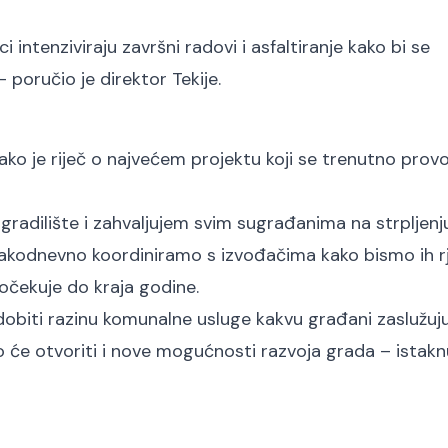
intenziviraju završni radovi i asfaltiranje kako bi se
 poručio je direktor Tekije.
kako je riječ o najvećem projektu koji se trenutno prov
gradilište i zahvaljujem svim sugrađanima na strpljenju
vakodnevno koordiniramo s izvođačima kako bismo ih rj
 očekuje do kraja godine.
iti razinu komunalne usluge kakvu građani zaslužuju 
što će otvoriti i nove mogućnosti razvoja grada – istakn