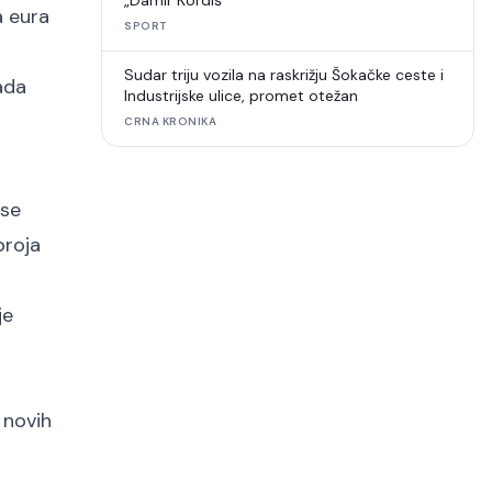
„Damir Kordiš“
a eura
SPORT
Sudar triju vozila na raskrižju Šokačke ceste i
ada
Industrijske ulice, promet otežan
CRNA KRONIKA
 se
broja
je
 novih