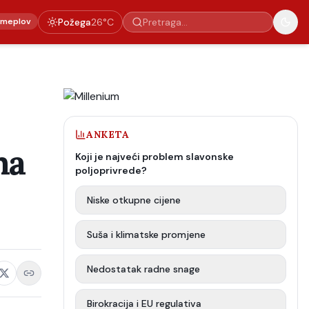
emeplov
Požega
26
°C
ANKETA
ma
Koji je najveći problem slavonske
poljoprivrede?
Niske otkupne cijene
Suša i klimatske promjene
Nedostatak radne snage
Birokracija i EU regulativa