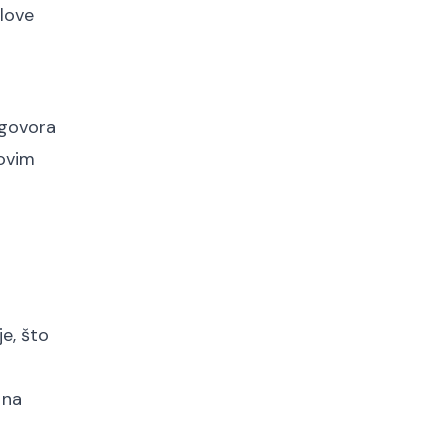
elove
ugovora
novim
e, što
 na