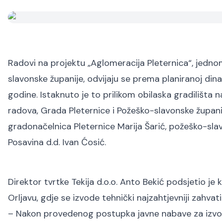
Radovi na projektu „Aglomeracija Pleternica“, jedno
slavonske županije, odvijaju se prema planiranoj dina
godine. Istaknuto je to prilikom obilaska gradilišta 
radova, Grada Pleternice i Požeško-slavonske županij
gradonačelnica Pleternice Marija Šarić, požeško-sla
Posavina d.d. Ivan Ćosić.
Direktor tvrtke Tekija d.o.o. Anto Bekić podsjetio je
Orljavu, gdje se izvode tehnički najzahtjevniji zahv
– Nakon provedenog postupka javne nabave za izvo