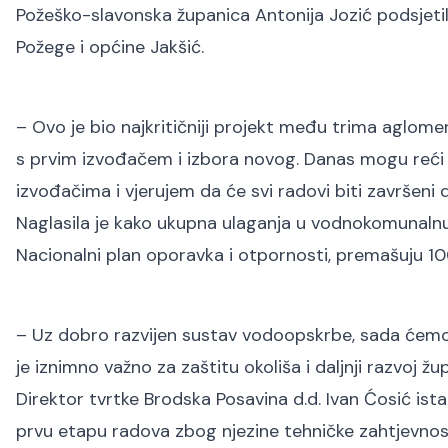
Požeško-slavonska županica Antonija Jozić podsjetil
Požege i općine Jakšić.
– Ovo je bio najkritičniji projekt među trima aglome
s prvim izvođačem i izbora novog. Danas mogu reći 
izvođačima i vjerujem da će svi radovi biti završeni d
Naglasila je kako ukupna ulaganja u vodnokomunalnu 
Nacionalni plan oporavka i otpornosti, premašuju 100
– Uz dobro razvijen sustav vodoopskrbe, sada ćemo d
je iznimno važno za zaštitu okoliša i daljnji razvoj žu
Direktor tvrtke Brodska Posavina d.d. Ivan Ćosić ist
prvu etapu radova zbog njezine tehničke zahtjevnost