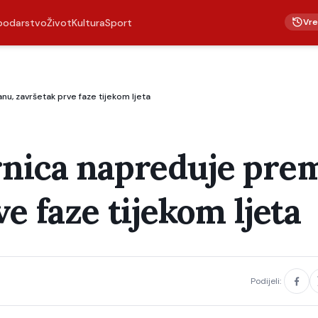
Vr
podarstvo
Život
Kultura
Sport
u, završetak prve faze tijekom ljeta
rnica napreduje pre
e faze tijekom ljeta
Podijeli: