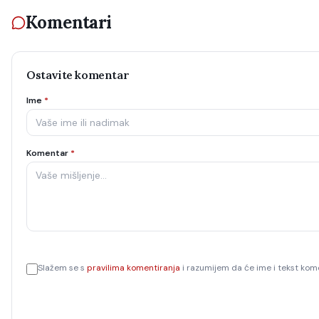
Komentari
Ostavite komentar
Ime
*
Komentar
*
Slažem se s
pravilima komentiranja
i razumijem da će ime i tekst kome