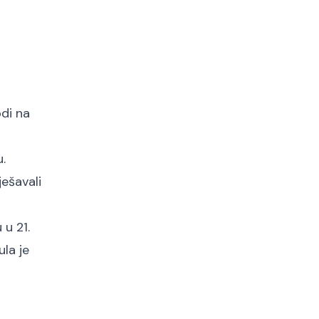
odi na
.
ešavali
u 21.
ula je