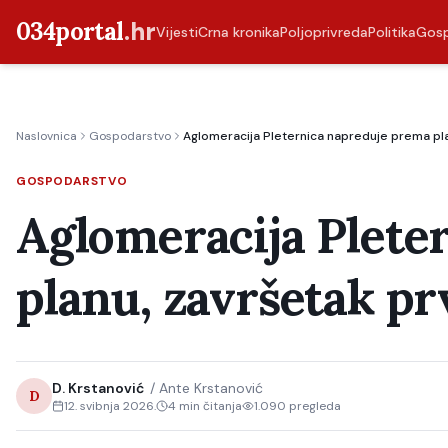
034portal
.hr
Vijesti
Crna kronika
Poljoprivreda
Politika
Gos
Naslovnica
Gospodarstvo
Aglomeracija Pleternica napreduje prema plan
GOSPODARSTVO
Aglomeracija Plete
planu, završetak prv
D. Krstanović
/
Ante Krstanović
D
12. svibnja 2026.
4
min čitanja
1.090
pregleda