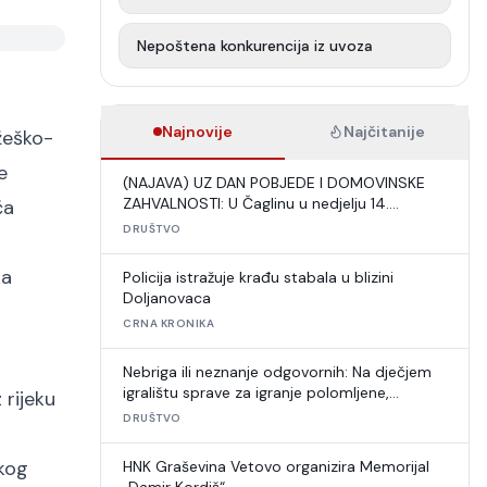
Nepoštena konkurencija iz uvoza
Najnovije
Najčitanije
žeško-
e
(NAJAVA) UZ DAN POBJEDE I DOMOVINSKE
ZAHVALNOSTI: U Čaglinu u nedjelju 14.
ča
međunarodni šahovski turnir
DRUŠTVO
ka
Policija istražuje krađu stabala u blizini
Doljanovaca
CRNA KRONIKA
Nebriga ili neznanje odgovornih: Na dječjem
igralištu sprave za igranje polomljene,
 rijeku
umjetna trava u raspadu
DRUŠTVO
kog
HNK Graševina Vetovo organizira Memorijal