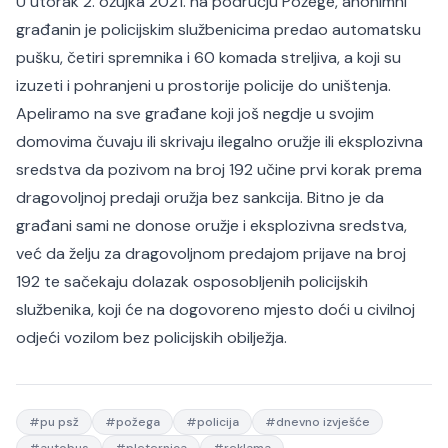
U utorak 2. ožujka 2021. na području Požege, anonimni
građanin je policijskim službenicima predao automatsku
pušku, četiri spremnika i 60 komada streljiva, a koji su
izuzeti i pohranjeni u prostorije policije do uništenja.
Apeliramo na sve građane koji još negdje u svojim
domovima čuvaju ili skrivaju ilegalno oružje ili eksplozivna
sredstva da pozivom na broj 192 učine prvi korak prema
dragovoljnoj predaji oružja bez sankcija. Bitno je da
građani sami ne donose oružje i eksplozivna sredstva,
već da želju za dragovoljnom predajom prijave na broj
192 te sačekaju dolazak osposobljenih policijskih
službenika, koji će na dogovoreno mjesto doći u civilnoj
odjeći vozilom bez policijskih obilježja.
#
pu psž
#
požega
#
policija
#
dnevno izvješće