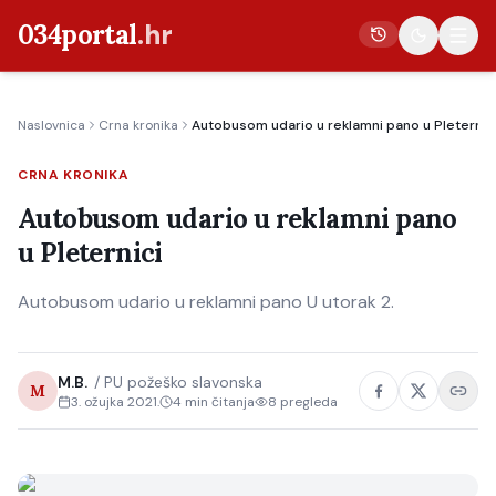
034portal
.hr
Naslovnica
Crna kronika
Autobusom udario u reklamni pano u Pleternic
Vijesti
CRNA KRONIKA
Crna kronika
Autobusom udario u reklamni pano
Poljoprivreda
u Pleternici
Politika
Autobusom udario u reklamni pano U utorak 2.
Gospodarstvo
Život
Kultura
M.B.
/
PU požeško slavonska
M
3. ožujka 2021.
4
min čitanja
8
pregleda
Sport