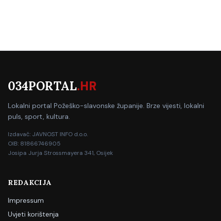
034PORTAL
.HR
Lokalni portal Požeško-slavonske županije. Brze vijesti, lokalni
puls, sport, kultura.
Izdavač: JAVNOST INFO d.o.o.
OIB: 81866746905
Josipa Jurja Strossmayera 341, Osijek
REDAKCIJA
Impressum
Uvjeti korištenja