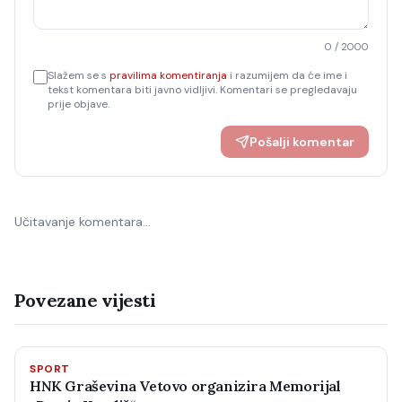
0
/ 2000
Slažem se s
pravilima komentiranja
i razumijem da će ime i
tekst komentara biti javno vidljivi. Komentari se pregledavaju
prije objave.
Pošalji komentar
Učitavanje komentara…
Povezane vijesti
SPORT
HNK Graševina Vetovo organizira Memorijal