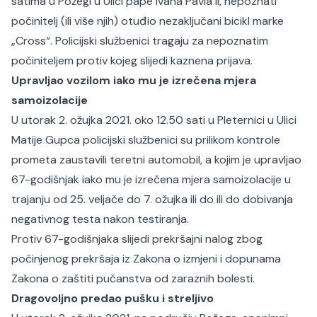
satima u Požegi u Ulici pape Ivana Pavla II, nepoznati
počinitelj (ili više njih) otuđio nezaključani bicikl marke
„Cross“. Policijski službenici tragaju za nepoznatim
počiniteljem protiv kojeg slijedi kaznena prijava.
Upravljao vozilom iako mu je izrečena mjera
samoizolacije
U utorak 2. ožujka 2021. oko 12.50 sati u Pleternici u Ulici
Matije Gupca policijski službenici su prilikom kontrole
prometa zaustavili teretni automobil, a kojim je upravljao
67-godišnjak iako mu je izrečena mjera samoizolacije u
trajanju od 25. veljače do 7. ožujka ili do ili do dobivanja
negativnog testa nakon testiranja.
Protiv 67-godišnjaka slijedi prekršajni nalog zbog
počinjenog prekršaja iz Zakona o izmjeni i dopunama
Zakona o zaštiti pučanstva od zaraznih bolesti.
Dragovoljno predao pušku i streljivo