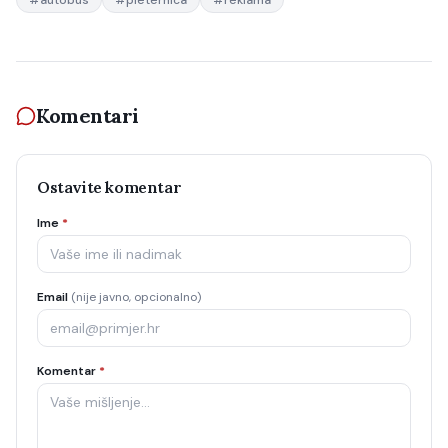
#
autobus
#
pleternica
#
reklama
Komentari
Ostavite komentar
Ime
*
Email
(nije javno, opcionalno)
Komentar
*