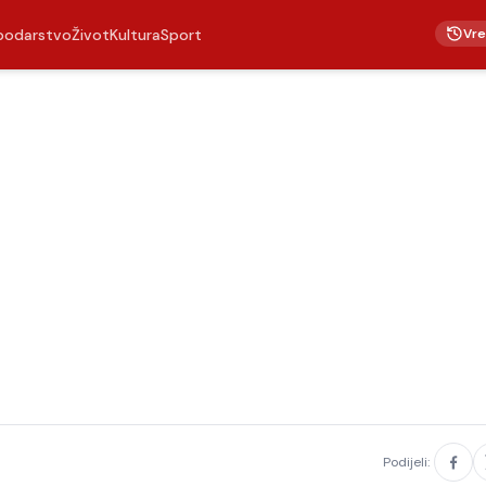
Vr
podarstvo
Život
Kultura
Sport
Podijeli: