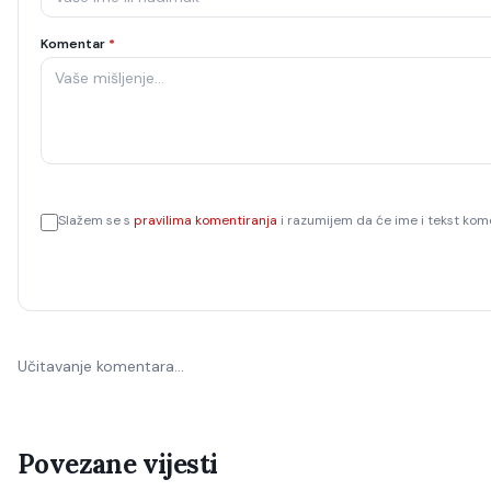
Komentar
*
Slažem se s
pravilima komentiranja
i razumijem da će ime i tekst kome
Učitavanje komentara…
Povezane vijesti