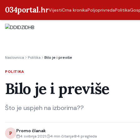
034portal
.hr
Vijesti
Crna kronika
Poljoprivreda
Politika
Gos
Naslovnica
Politika
Bilo je i previše
POLITIKA
Bilo je i previše
Što je uspjeh na izborima??
Promo članak
P
4. svibnja 2021.
4
min čitanja
4
pregleda