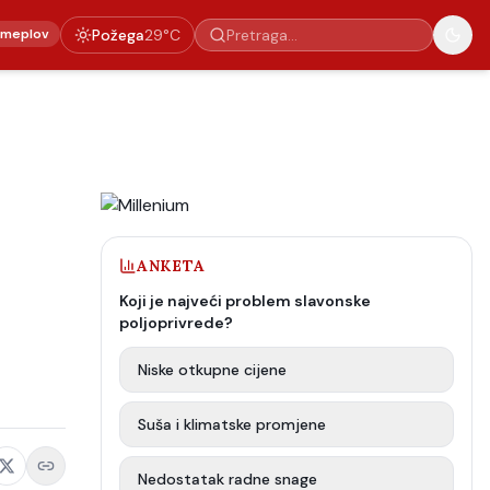
emeplov
Požega
29
°C
ANKETA
Koji je najveći problem slavonske
poljoprivrede?
Niske otkupne cijene
Suša i klimatske promjene
Nedostatak radne snage