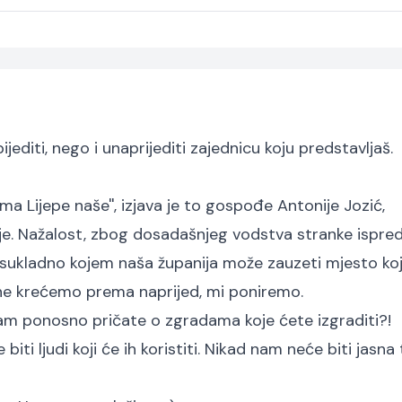
editi, nego i unaprijediti zajednicu koju predstavljaš.
ovima Lijepe naše'', izjava je to gospođe Antonije Jozić,
je. Nažalost, zbog dosadašnjeg vodstva stranke ispred
m sukladno kojem naša županija može zauzeti mjesto ko
ti ne krećemo prema naprijed, mi poniremo.
i nam ponosno pričate o zgradama koje ćete izgraditi?!
ti ljudi koji će ih koristiti. Nikad nam neće biti jasna 