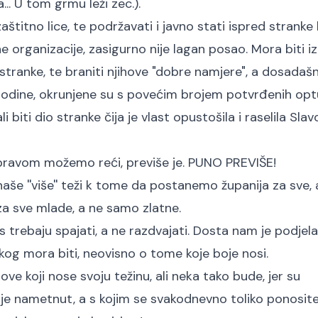
a... U tom grmu leži zec.).
titno lice, te podržavati i javno stati ispred stranke 
lne organizacije, zasigurno nije lagan posao. Mora biti 
stranke, te braniti njihove "dobre namjere", a dosadašn
godine, okrunjene su s povećim brojem potvrđenih opt
 biti dio stranke čija je vlast opustošila i raselila Slavo
s pravom možemo reći, previše je. PUNO PREVIŠE!
naše ''više'' teži k tome da postanemo županija za sve, 
 sve mlade, a ne samo zlatne.
s trebaju spajati, a ne razdvajati. Dosta nam je podjela
kog mora biti, neovisno o tome koje boje nosi.
e koji nose svoju težinu, ali neka tako bude, jer su
 je nametnut, a s kojim se svakodnevno toliko ponosite