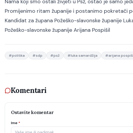
Nama koji smo ostali živjeti u Psž, ostao je samo jedan
Promijenimo ritam županije i postanimo pokretači p
Kandidat za župana Požeško-slavonske županije Lu
Požeško-slavonske županije Arijana Pospišil
#
politika
#
sdp
#
psž
#
luka samardžija
#
arijana pospiši
Komentari
Ostavite komentar
Ime
*