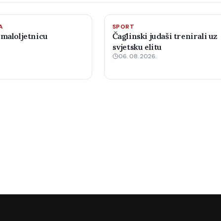
A
SPORT
 maloljetnicu
Čaglinski judaši trenirali uz
svjetsku elitu
06. 08. 2026.