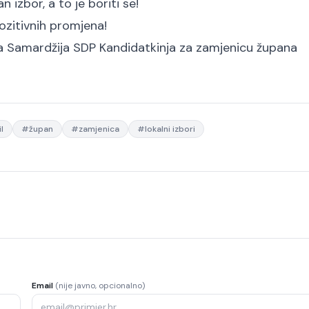
 izbor, a to je boriti se!
ozitivnih promjena!
ka Samardžija SDP
Kandidatkinja za zamjenicu župana
l
#
župan
#
zamjenica
#
lokalni izbori
Email
(nije javno, opcionalno)