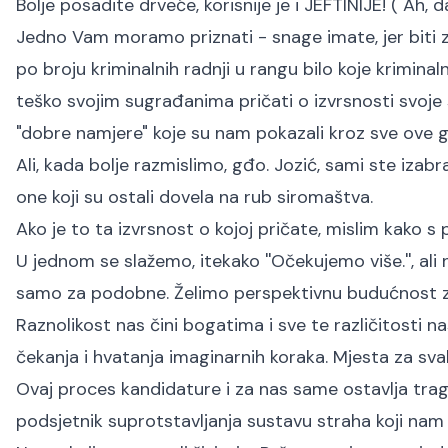
Bolje posadite drveće, korisnije je i JEFTINIJE! ( Ah, d
Jedno Vam moramo priznati - snage imate, jer biti zaš
po broju kriminalnih radnji u rangu bilo koje krimina
teško svojim sugrađanima pričati o izvrsnosti svoje 
"dobre namjere" koje su nam pokazali kroz sve ove 
Ali, kada bolje razmislimo, gđo. Jozić, sami ste izabrali
one koji su ostali dovela na rub siromaštva.
Ako je to ta izvrsnost o kojoj pričate, mislim kako 
U jednom se slažemo, itekako ''Očekujemo više.'', ali 
samo za podobne. Želimo perspektivnu budućnost za
Raznolikost nas čini bogatima i sve te različitosti na
čekanja i hvatanja imaginarnih koraka. Mjesta za sva
Ovaj proces kandidature i za nas same ostavlja tragov
podsjetnik suprotstavljanja sustavu straha koji nam