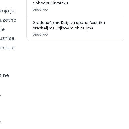
slobodnu Hrvatsku
koja je
DRUŠTVO
izuzetno
Gradonačelnik Kutjeva uputio čestitku
braniteljima i njihovim obiteljima
je
DRUŠTVO
užnica.
niju, a
a ne
,
.