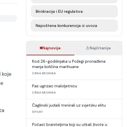
Birokracija i EU regulativa
Nepoštena konkurencija iz uvoza
Najnovije
Najčitanije
Kod 26-godišnjaka u Požegi pronađena
manja količina marihuane
 koje
CRNA KRONIKA
je
Pas ugrizao maloljetnicu
CRNA KRONIKA
Čaglinski judaši trenirali uz svjetsku elitu
ta
SPORT
Počast braniteljima koji su utkali živote u