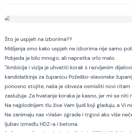
Što je uspjeh na izborima??
Mišljenja smo kako uspjeh na izborima nije samo pobij
Pobjeda je bilo mnogo, ali napretka vrlo malo.
''Ambicija i vizija je uhvatiti korak s razvijenim dijel
kandidatkinje za županicu Požeško-slavonske župani
ponosno stojite, naša je obveza osmisliti novi rita
zaslužuje. Za hvatanje koraka je kasno, jer mi se ni
Na najplodnijem tlu žive Vam ljudi koji gladuju, a V
Ne zanimaju nas »Vaše« zgrade i trgovi ako više neće bi
ljubav između HDZ-a i betona.