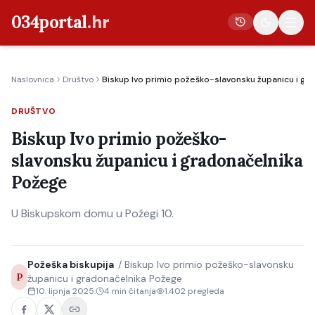
034portal
.hr
Naslovnica
Društvo
Biskup Ivo primio požeško-slavonsku županicu i gr
Vijesti
DRUŠTVO
Crna kronika
Biskup Ivo primio požeško-
Poljoprivreda
slavonsku županicu i gradonačelnika
Politika
Požege
Gospodarstvo
U Biskupskom domu u Požegi 10.
Život
Kultura
Požeška biskupija
/
Biskup Ivo primio požeško-slavonsku
Sport
P
županicu i gradonačelnika Požege
10. lipnja 2025.
4
min čitanja
1.402
pregleda