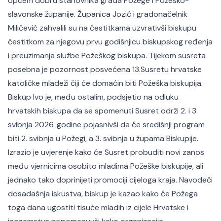
općem dobru stanovnika grada Požege i Požeško-
slavonske županije. Županica Jozić i gradonačelnik
Miličević zahvalili su na čestitkama uzvrativši biskupu
čestitkom za njegovu prvu godišnjicu biskupskog ređenja
i preuzimanja službe Požeškog biskupa. Tijekom susreta
posebna je pozornost posvećena 13.Susretu hrvatske
katoličke mladeži čiji će domaćin biti Požeška biskupija.
Biskup Ivo je, među ostalim, podsjetio na odluku
hrvatskih biskupa da se spomenuti Susret održi 2. i 3.
svibnja 2026. godine pojasnivši da će središnji program
biti 2. svibnja u Požegi, a 3. svibnja u župama Biskupije.
Izrazio je uvjerenje kako će Susret probuditi novi zanos
među vjernicima osobito mladima Požeške biskupije, ali
jednako tako doprinijeti promociji cijeloga kraja. Navodeći
dosadašnja iskustva, biskup je kazao kako će Požega
toga dana ugostiti tisuće mladih iz cijele Hrvatske i