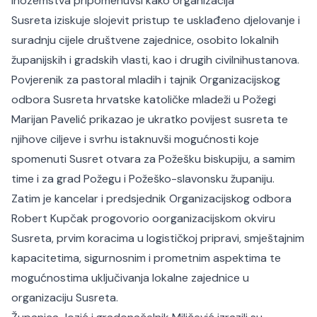
inozemstva pripomenuvši kako organizacija
Susreta iziskuje slojevit pristup te usklađeno djelovanje i
suradnju cijele društvene zajednice, osobito lokalnih
županijskih i gradskih vlasti, kao i drugih civilnihustanova.
Povjerenik za pastoral mladih i tajnik Organizacijskog
odbora Susreta hrvatske katoličke mladeži u Požegi
Marijan Pavelić prikazao je ukratko povijest susreta te
njihove ciljeve i svrhu istaknuvši mogućnosti koje
spomenuti Susret otvara za Požešku biskupiju, a samim
time i za grad Požegu i Požeško-slavonsku županiju.
Zatim je kancelar i predsjednik Organizacijskog odbora
Robert Kupčak progovorio oorganizacijskom okviru
Susreta, prvim koracima u logističkoj pripravi, smještajnim
kapacitetima, sigurnosnim i prometnim aspektima te
mogućnostima uključivanja lokalne zajednice u
organizaciju Susreta.