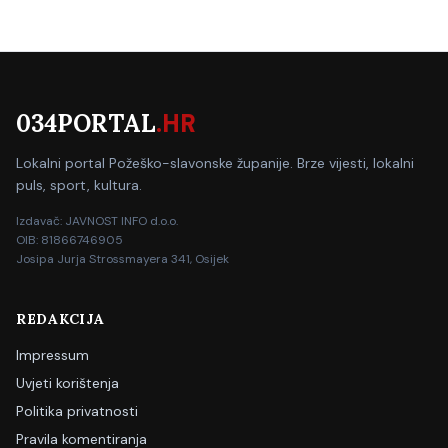
034PORTAL
.HR
Lokalni portal Požeško-slavonske županije. Brze vijesti, lokalni
puls, sport, kultura.
Izdavač: JAVNOST INFO d.o.o.
OIB: 81866746905
Josipa Jurja Strossmayera 341, Osijek
REDAKCIJA
Impressum
Uvjeti korištenja
Politika privatnosti
Pravila komentiranja