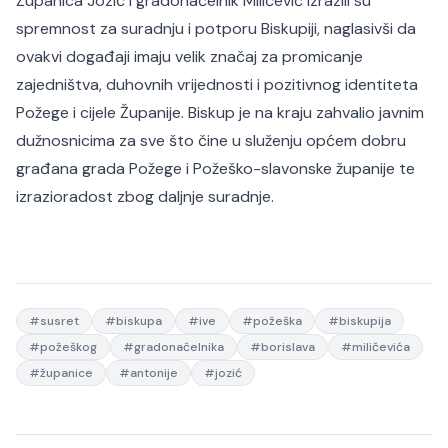
Županica Jozić i gradonačelnik Miličević izrazili su
spremnost za suradnju i potporu Biskupiji, naglasivši da
ovakvi događaji imaju velik značaj za promicanje
zajedništva, duhovnih vrijednosti i pozitivnog identiteta
Požege i cijele Županije. Biskup je na kraju zahvalio javnim
dužnosnicima za sve što čine u služenju općem dobru
građana grada Požege i Požeško-slavonske županije te
izrazioradost zbog daljnje suradnje.
#
susret
#
biskupa
#
ive
#
požeška
#
biskupija
#
požeškog
#
gradonačelnika
#
borislava
#
miličevića
#
županice
#
antonije
#
jozić