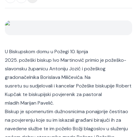
U Biskupskom domu u Požegi 10. lipnja
2025. požeški biskup Ivo Martinović primio je požeško-
slavonsku županicu Antoniju Jozić i požeškog
gradonačelnika Borislava Miličevića. Na
susretu su sudjelovali i kancelar Požeške biskupije Robert
Kupčak te biskupijski povjerenik za pastoral
mladih Marijan Pavelić.
Biskup je spomenutim dužnosnicima ponajprije čestitao
na povjerenju koje su im iskazali građani birajući ih za
navedene službe te im poželio Božji blagoslov u služenju