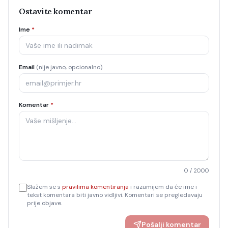
Ostavite komentar
Ime
*
Email
(nije javno, opcionalno)
Komentar
*
0
/ 2000
Slažem se s
pravilima komentiranja
i razumijem da će ime i
tekst komentara biti javno vidljivi. Komentari se pregledavaju
prije objave.
Pošalji komentar