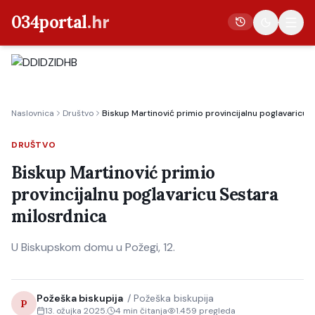
034portal
.hr
Vijesti
Naslovnica
Društvo
Biskup Martinović primio provincijalnu poglavaricu 
Crna kronika
Poljoprivreda
DRUŠTVO
Politika
Biskup Martinović primio
provincijalnu poglavaricu Sestara
Gospodarstvo
milosrdnica
Život
Kultura
U Biskupskom domu u Požegi, 12.
Sport
Požeška biskupija
/
Požeška biskupija
P
13. ožujka 2025.
4
min čitanja
1.459
pregleda