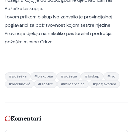
Požegi, u kojoj je do 2020. godine djelovao Caritas
Požeške biskupije.
I ovom prilikom biskup Ivo zahvalio je provincijalnoj
poglavarici za požrtvovnost kojom sestre njezine
Provincije djeluju na nekoliko pastoralnih područja
požeške mjesne Crkve.
#
požeška
#
biskupija
#
požega
#
biskup
#
ivo
#
martinović
#
sestre
#
milosrdnice
#
poglavarica
Komentari