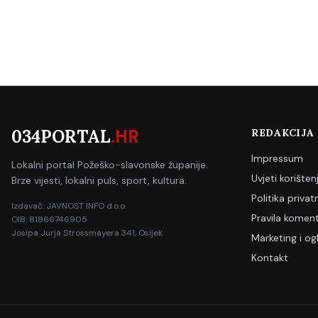
034PORTAL
.HR
REDAKCIJA
Impressum
Lokalni portal Požeško-slavonske županije.
Uvjeti korišten
Brze vijesti, lokalni puls, sport, kultura.
Politika privat
Izdavač: JAVNOST INFO d.o.o.
Pravila koment
OIB: 81866746905
Josipa Jurja Strossmayera 341, Osijek
Marketing i og
Kontakt