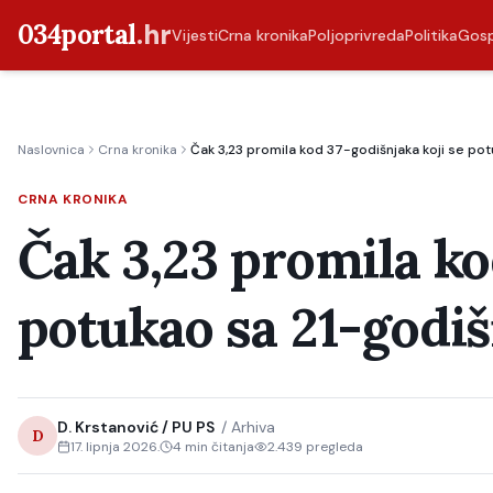
034portal
.hr
Vijesti
Crna kronika
Poljoprivreda
Politika
Gos
Naslovnica
Crna kronika
Čak 3,23 promila kod 37-godišnjaka koji se po
CRNA KRONIKA
Čak 3,23 promila ko
potukao sa 21-godi
D. Krstanović / PU PS
/
Arhiva
D
17. lipnja 2026.
4
min čitanja
2.439
pregleda