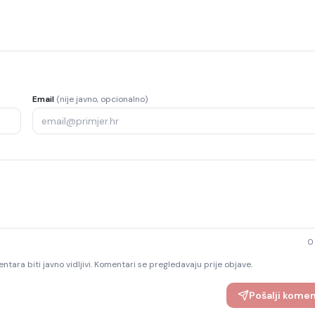
Email
(nije javno, opcionalno)
0
ntara biti javno vidljivi. Komentari se pregledavaju prije objave.
Pošalji kome