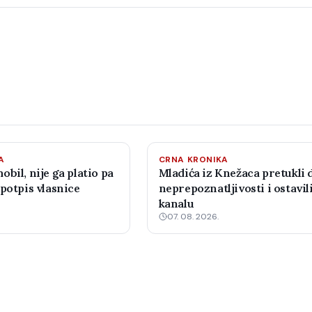
A
CRNA KRONIKA
bil, nije ga platio pa
Mladića iz Knežaca pretukli 
potpis vlasnice
neprepoznatljivosti i ostavil
kanalu
07. 08. 2026.