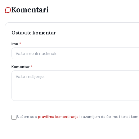
Komentari
Ostavite komentar
Ime
*
Komentar
*
Slažem se s
pravilima komentiranja
i razumijem da će ime i tekst kome