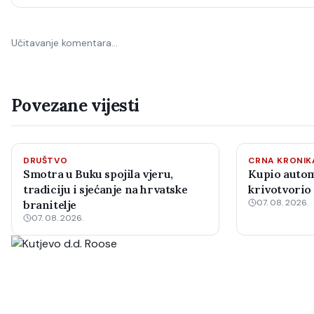
Učitavanje komentara…
Povezane vijesti
DRUŠTVO
CRNA KRONIK
Smotra u Buku spojila vjeru,
Kupio automo
tradiciju i sjećanje na hrvatske
krivotvorio 
07. 08. 2026.
branitelje
07. 08. 2026.