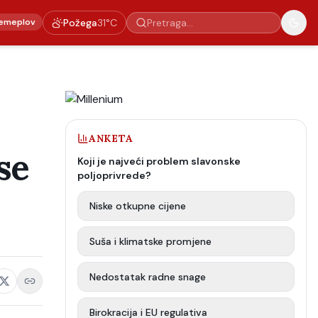
emeplov
Požega
31
°C
ANKETA
se
Koji je najveći problem slavonske
poljoprivrede?
Niske otkupne cijene
Suša i klimatske promjene
Nedostatak radne snage
Birokracija i EU regulativa