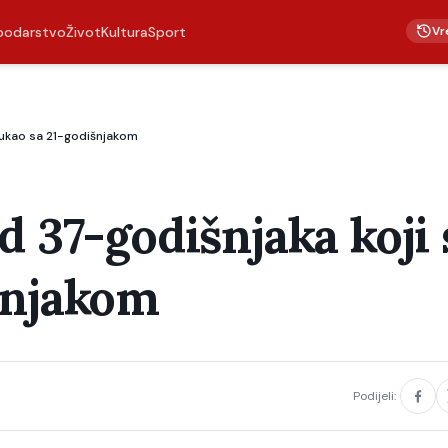
Vr
podarstvo
Život
Kultura
Sport
tukao sa 21-godišnjakom
d 37-godišnjaka koji 
šnjakom
Podijeli: