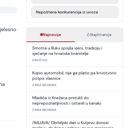
Nepoštena konkurencija iz uvoza
tjelesno
Najnovije
Najčitanije
Smotra u Buku spojila vjeru, tradiciju i
sjećanje na hrvatske branitelje
DRUŠTVO
Kupio automobil, nije ga platio pa krivotvorio
potpis vlasnice
ima
CRNA KRONIKA
Mladića iz Knežaca pretukli do
neprepoznatljivosti i ostavili u kanalu
CRNA KRONIKA
/NAJAVA/ Obiteljski dan u Kutjevu donosi