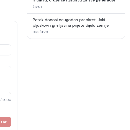
molitvu, druženje i zabavu za sve generacije
ŽIVOT
Petak donosi neugodan preokret: Jaki
pljuskovi i grmljavina prijete dijelu zemlje
DRUŠTVO
/ 2000
ntar