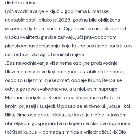
distributerima.
(b)Navodnjavanje – ključ u godinama klimatske
nestabilnosti(-b)
Iako je 2025. godina bila obilježena
izraženom ljetnom sušom, Ciganovići su uspjeli zadržati
visoku kvalitetu glavica zahvaljujući pravodobnom i
planskom navodnjavanju, koje Kruno sustavno koristi kao
neizostavni dio agrotehničkih mjera.
„Bez navodnjavanja više nema ozbiljne proizvodnje.
Ulažemo u sustave koji omogućuju stabilnost prinosa,
osobito u ljetnim mjesecima“, dodaje Kruno.
Berba se
odvija gotovo svakodnevno, a u njoj, osim supruge
Marijane, sudjeluju i Krunin otac Josip, majka Kata, te
brojni prijatelji i susjedi. U posao se aktivno uključuje i kći
Nika, čime ova obitelj dokazuje kako je riječ o istinskom
obiteljskom gospodarstvu u kojem svi članovi doprinose.
(b)Kiseli kupus – domaća zimnica s vrijednošću(-b)
Dio