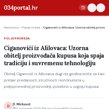
034portal
.hr
Naslovnica
Poljoprivreda
Ciganovići iz Alilovaca: Uzorna obitelj proizvo
Vijesti
POLJOPRIVREDA
Crna kronika
Ciganovići iz Alilovaca: Uzorna
Poljoprivreda
obitelj proizvođača kupusa koja spaja
Politika
tradiciju i suvremenu tehnologiju
Gospodarstvo
Obitelj Ciganović iz Alilovaca dugi niz godina ističe se kao
Život
primjer predanosti, stručnosti i kontinuiteta u
Kultura
poljoprivrednoj proizvodnji, posebno u uzgoju kupusa.
Sport
D. Mirković
D
12. listopada 2025.
4
min čitanja
30
pregleda