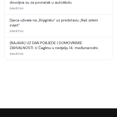
dovoljna su za povratak u autoškolu
DRUŠTVO
Djeca uživala na „Knjigniku“ uz predstavu „Naš zeleni
svijet“
DRUŠTVO
(NAJAVA) UZ DAN POBJEDE I DOMOVINSKE
ZAHVALNOSTI: U Čaglinu u nedjelju 14. međunarodni
šahovski turnir
DRUŠTVO