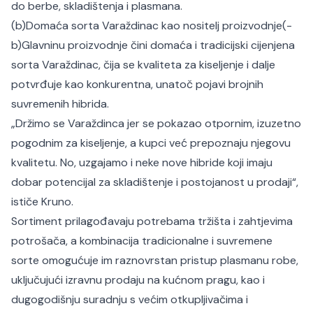
do berbe, skladištenja i plasmana.
(b)Domaća sorta Varaždinac kao nositelj proizvodnje(-
b)
Glavninu proizvodnje čini domaća i tradicijski cijenjena
sorta Varaždinac, čija se kvaliteta za kiseljenje i dalje
potvrđuje kao konkurentna, unatoč pojavi brojnih
suvremenih hibrida.
„Držimo se Varaždinca jer se pokazao otpornim, izuzetno
pogodnim za kiseljenje, a kupci već prepoznaju njegovu
kvalitetu. No, uzgajamo i neke nove hibride koji imaju
dobar potencijal za skladištenje i postojanost u prodaji“,
ističe Kruno.
Sortiment prilagođavaju potrebama tržišta i zahtjevima
potrošača, a kombinacija tradicionalne i suvremene
sorte omogućuje im raznovrstan pristup plasmanu robe,
uključujući izravnu prodaju na kućnom pragu, kao i
dugogodišnju suradnju s većim otkupljivačima i