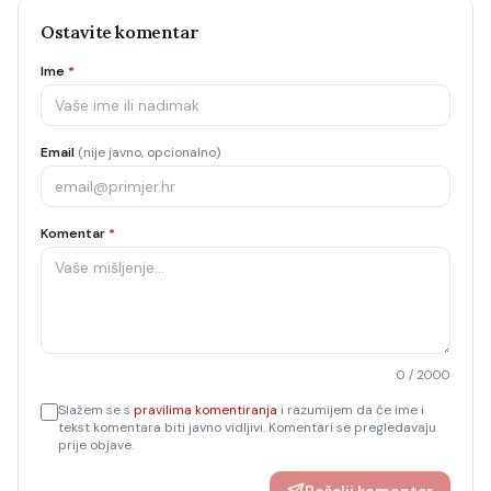
Ostavite komentar
Ime
*
Email
(nije javno, opcionalno)
Komentar
*
0
/ 2000
Slažem se s
pravilima komentiranja
i razumijem da će ime i
tekst komentara biti javno vidljivi. Komentari se pregledavaju
prije objave.