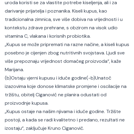
uroda koristi se za vlastite potrebe kiseljenja, ali i za
darivanje prijatelja i poznanika. Kiseli kupus, kao
tradicionalna zimnica, sve više dobiva na vrijednosti i u
kontekstu zdrave prehrane, s obzirom na visok udio
vitamina C, vlakana i korisnih probiotika.
„Kupus se može pripremati na razne načine, a kiseli kupus
posebno je cijenjen zbog nutritivnih svojstava. Ljudi sve
više prepoznaju vrijednost domaćeg proizvoda“, kaže
Marijana.
(b)Ostaju vjerni kupusu i iduće godine(-b)
Unatoč
izazovima koje donose klimatske promjene i oscilacije na
tržištu, obitelj Ciganović ne planira odustati od
proizvodnje kupusa.
„Kupus ostaje na našim njivama i iduće godine. Tržište
postoji, a kada se radi kvalitetno i predano, rezultati ne
izostaju“, zaključuje Kruno Ciganović.