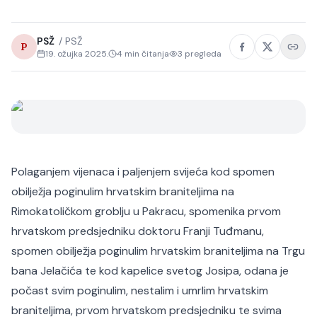
PSŽ
/
PSŽ
P
19. ožujka 2025.
4
min čitanja
3
pregleda
Polaganjem vijenaca i paljenjem svijeća kod spomen
obilježja poginulim hrvatskim braniteljima na
Rimokatoličkom groblju u Pakracu, spomenika prvom
hrvatskom predsjedniku doktoru Franji Tuđmanu,
spomen obilježja poginulim hrvatskim braniteljima na Trgu
bana Jelačića te kod kapelice svetog Josipa, odana je
počast svim poginulim, nestalim i umrlim hrvatskim
braniteljima, prvom hrvatskom predsjedniku te svima