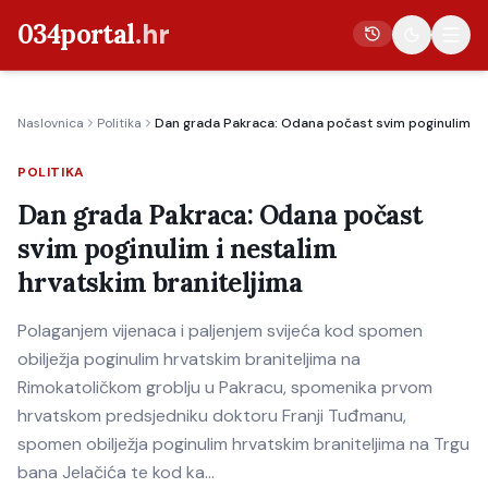
034portal
.hr
Naslovnica
Politika
Dan grada Pakraca: Odana počast svim poginulim i n
Vijesti
POLITIKA
Crna kronika
Dan grada Pakraca: Odana počast
Poljoprivreda
svim poginulim i nestalim
Politika
hrvatskim braniteljima
Gospodarstvo
Polaganjem vijenaca i paljenjem svijeća kod spomen
Život
obilježja poginulim hrvatskim braniteljima na
Kultura
Rimokatoličkom groblju u Pakracu, spomenika prvom
hrvatskom predsjedniku doktoru Franji Tuđmanu,
Sport
spomen obilježja poginulim hrvatskim braniteljima na Trgu
bana Jelačića te kod ka…