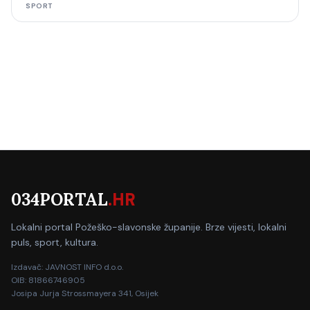
SPORT
034PORTAL
.HR
Lokalni portal Požeško-slavonske županije. Brze vijesti, lokalni
puls, sport, kultura.
Izdavač: JAVNOST INFO d.o.o.
OIB: 81866746905
Josipa Jurja Strossmayera 341, Osijek