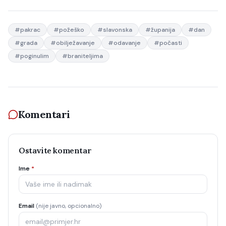
#
pakrac
#
požeško
#
slavonska
#
županija
#
dan
#
grada
#
obilježavanje
#
odavanje
#
počasti
#
poginulim
#
braniteljima
Komentari
Ostavite komentar
Ime
*
Email
(nije javno, opcionalno)