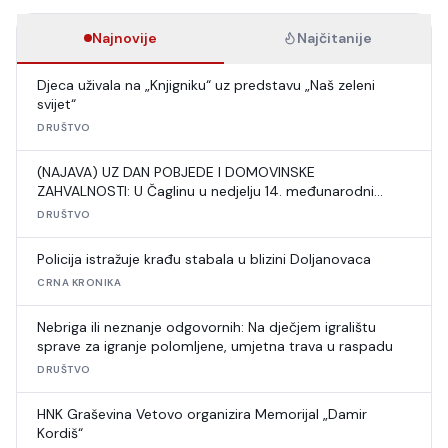
Najnovije
Najčitanije
Djeca uživala na „Knjigniku“ uz predstavu „Naš zeleni
svijet“
DRUŠTVO
(NAJAVA) UZ DAN POBJEDE I DOMOVINSKE
ZAHVALNOSTI: U Čaglinu u nedjelju 14. međunarodni
šahovski turnir
DRUŠTVO
Policija istražuje krađu stabala u blizini Doljanovaca
CRNA KRONIKA
Nebriga ili neznanje odgovornih: Na dječjem igralištu
sprave za igranje polomljene, umjetna trava u raspadu
DRUŠTVO
HNK Graševina Vetovo organizira Memorijal „Damir
Kordiš“