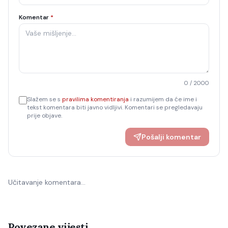
Komentar
*
0
/ 2000
Slažem se s
pravilima komentiranja
i razumijem da će ime i
tekst komentara biti javno vidljivi. Komentari se pregledavaju
prije objave.
Pošalji komentar
Učitavanje komentara…
Povezane vijesti