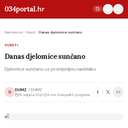
034portal
.hr
Naslovnica
Vijesti
Danas djelomice sunčano
Vijesti
VIJESTI
Crna kronika
Danas djelomice sunčano
Poljoprivreda
Politika
Djelomice sunčano uz promjenljivu naoblaku.
Gospodarstvo
Život
DHMZ
/
DHMZ
D
19. veljače 2021.
4
min čitanja
0
pregleda
Kultura
Sport