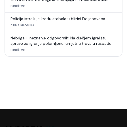
šahovski turnir
DRUŠTVO
Policija istražuje krađu stabala u blizini Doljanovaca
CRNA KRONIKA
Nebriga ili neznanje odgovornih: Na dječjem igralištu
sprave za igranje polomljene, umjetna trava u raspadu
DRUŠTVO