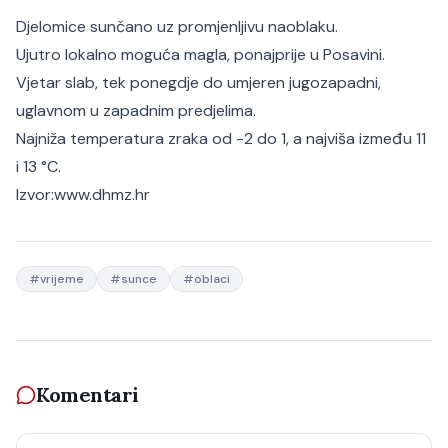
Djelomice sunčano uz promjenljivu naoblaku.
Ujutro lokalno moguća magla, ponajprije u Posavini.
Vjetar slab, tek ponegdje do umjeren jugozapadni,
uglavnom u zapadnim predjelima.
Najniža temperatura zraka od -2 do 1, a najviša između 11
i 13 °C.
Izvor:www.dhmz.hr
#
vrijeme
#
sunce
#
oblaci
Komentari