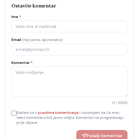
Ostavite komentar
Ime
*
Email
(nije javno, opcionalno)
Komentar
*
0
/ 2000
Slažem se s
pravilima komentiranja
i razumijem da će ime i
tekst komentara biti javno vidljivi. Komentari se pregledavaju
prije objave.
Pošalji komentar