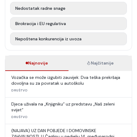
Nedostatak radne snage
Birokracija i EU regulativa
Nepoštena konkurencija iz uvoza
Najnovije
Najčitanije
Vozačka se može izgubiti zauvijek: Dva teška prekršaja
dovoljna su za povratak u autoškolu
DRUŠTVO
Djeca uživala na „Knjigniku“ uz predstavu „Naš zeleni
svijet“
DRUŠTVO
(NAJAVA) UZ DAN POBJEDE I DOMOVINSKE
ZAHVALNOSTI: U Čaglinu u nedjelju 14. međunarodni