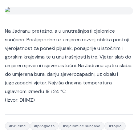
Na Jadranu pretežno, a u unutrašnjosti djelomice
sunčano. Poslijepodne uz umjeren razvoj oblaka postoji
vjerojatnost za poneki pljusak, ponajprije u istočnim i
gorskim krajevima te u unutrašnjosti Istre. Vjetar slab do
umjeren sjeverni i sjeveroistočni. Na Jadranu ujutro slaba
do umjerena bura, danju sjeverozapadni, uz obalu i
jugozapadni vjetar. Najviša dnevna temperatura
uglavnom između 18 i 24 °C.
(Izvor:
DHMZ
)
#
vrijeme
#
prognoza
#
djelomice sunčano
#
toplo