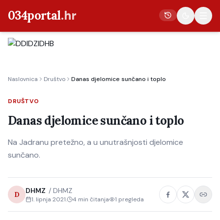
034portal
.hr
Vijesti
Naslovnica
Društvo
Danas djelomice sunčano i toplo
Crna kronika
Poljoprivreda
DRUŠTVO
Politika
Danas djelomice sunčano i toplo
Gospodarstvo
Na Jadranu pretežno, a u unutrašnjosti djelomice
Život
sunčano.
Kultura
Sport
DHMZ
/
DHMZ
D
1. lipnja 2021.
4
min čitanja
1
pregleda