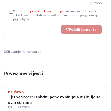
0
/ 2000
Slažem se s
pravilima komentiranja
i razumijem da će ime i
tekst komentara biti javno vidljivi. Komentari se pregledavaju
prije objave.
Pošalji komentar
Učitavanje komentara…
Povezane vijesti
DRUŠTVO
Ljetna večer u sokaku ponovo okupila Bišinlije sa
svih strrana
06. 08. 2026.