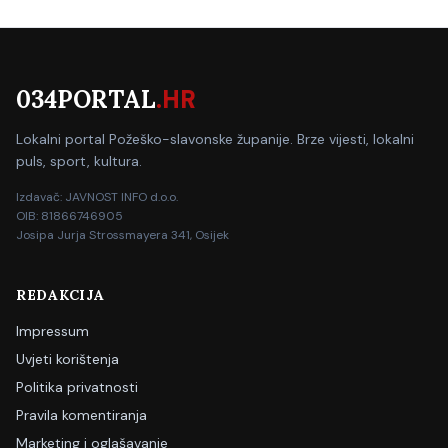
034PORTAL
.HR
Lokalni portal Požeško-slavonske županije. Brze vijesti, lokalni
puls, sport, kultura.
Izdavač: JAVNOST INFO d.o.o.
OIB: 81866746905
Josipa Jurja Strossmayera 341, Osijek
REDAKCIJA
Impressum
Uvjeti korištenja
Politika privatnosti
Pravila komentiranja
Marketing i oglašavanje