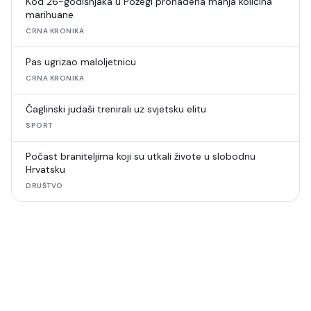
Kod 26-godišnjaka u Požegi pronađena manja količina
marihuane
CRNA KRONIKA
Pas ugrizao maloljetnicu
CRNA KRONIKA
Čaglinski judaši trenirali uz svjetsku elitu
SPORT
Počast braniteljima koji su utkali živote u slobodnu
Hrvatsku
DRUŠTVO