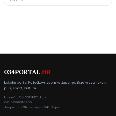
034PORTAL
.HR
Lokalni portal Požeško-slavonske županije. Brze vijesti, lokalni
puls, sport, kultura.
Izdavač: JAVNOST INFO d.o.o.
OIB: 81866746905
Josipa Jurja Strossmayera 341, Osijek