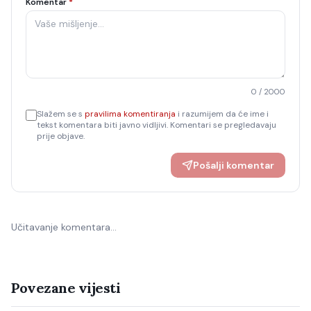
Komentar
*
0
/ 2000
Slažem se s
pravilima komentiranja
i razumijem da će ime i
tekst komentara biti javno vidljivi. Komentari se pregledavaju
prije objave.
Pošalji komentar
Učitavanje komentara…
Povezane vijesti