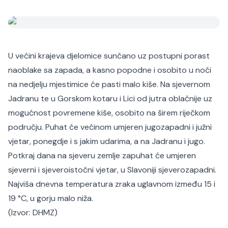
U većini krajeva djelomice sunčano uz postupni porast
naoblake sa zapada, a kasno popodne i osobito u noći
na nedjelju mjestimice će pasti malo kiše. Na sjevernom
Jadranu te u Gorskom kotaru i Lici od jutra oblačnije uz
mogućnost povremene kiše, osobito na širem riječkom
području. Puhat će većinom umjeren jugozapadni i južni
vjetar, ponegdje i s jakim udarima, a na Jadranu i jugo.
Potkraj dana na sjeveru zemlje zapuhat će umjeren
sjeverni i sjeveroistočni vjetar, u Slavoniji sjeverozapadni.
Najviša dnevna temperatura zraka uglavnom između 15 i
19 °C, u gorju malo niža.
(Izvor:
DHMZ
)