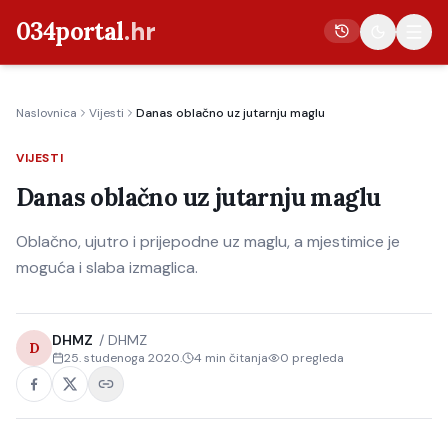
034portal
.hr
Naslovnica
Vijesti
Danas oblačno uz jutarnju maglu
Vijesti
VIJESTI
Crna kronika
Danas oblačno uz jutarnju maglu
Poljoprivreda
Politika
Oblačno, ujutro i prijepodne uz maglu, a mjestimice je
moguća i slaba izmaglica.
Gospodarstvo
Život
DHMZ
/
DHMZ
Kultura
D
25. studenoga 2020.
4
min čitanja
0
pregleda
Sport