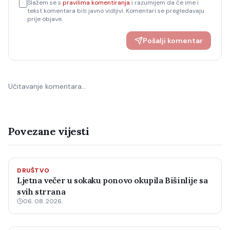
Slažem se s
pravilima komentiranja
i razumijem da će ime i
tekst komentara biti javno vidljivi. Komentari se pregledavaju
prije objave.
Pošalji komentar
Učitavanje komentara…
Povezane vijesti
DRUŠTVO
Ljetna večer u sokaku ponovo okupila Bišinlije sa
svih strrana
06. 08. 2026.