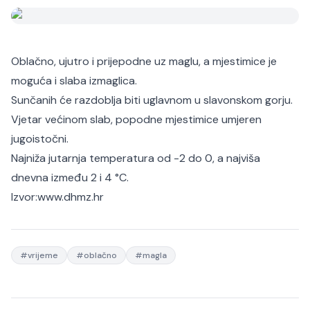
Oblačno, ujutro i prijepodne uz maglu, a mjestimice je
moguća i slaba izmaglica.
Sunčanih će razdoblja biti uglavnom u slavonskom gorju.
Vjetar većinom slab, popodne mjestimice umjeren
jugoistočni.
Najniža jutarnja temperatura od -2 do 0, a najviša
dnevna između 2 i 4 °C.
Izvor:www.dhmz.hr
#
vrijeme
#
oblačno
#
magla