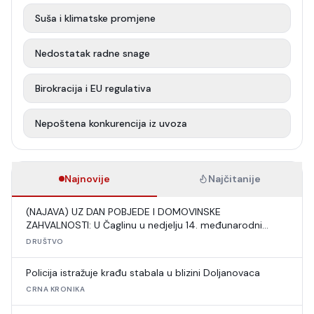
Suša i klimatske promjene
Nedostatak radne snage
Birokracija i EU regulativa
Nepoštena konkurencija iz uvoza
Najnovije
Najčitanije
(NAJAVA) UZ DAN POBJEDE I DOMOVINSKE
ZAHVALNOSTI: U Čaglinu u nedjelju 14. međunarodni
šahovski turnir
DRUŠTVO
Policija istražuje krađu stabala u blizini Doljanovaca
CRNA KRONIKA