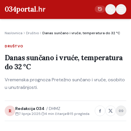
034portal
.hr
Naslovnica
Društvo
Danas sunčano i vruće, temperatura do 32 °C
Vijesti
DRUŠTVO
Crna kronika
Danas sunčano i vruće, temperatura
Poljoprivreda
do 32 °C
Politika
Vremenska prognoza Pretežno sunčano i vruće, osobito
Gospodarstvo
u unutrašnjosti.
Život
Kultura
Redakcija 034
/
DHMZ
R
Sport
7. lipnja 2025.
4
min čitanja
15
pregleda