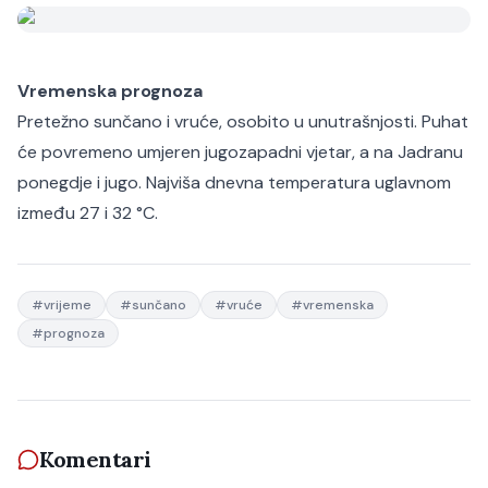
Vremenska prognoza
Pretežno sunčano i vruće, osobito u unutrašnjosti. Puhat
će povremeno umjeren jugozapadni vjetar, a na Jadranu
ponegdje i jugo. Najviša dnevna temperatura uglavnom
između 27 i 32 °C.
#
vrijeme
#
sunčano
#
vruće
#
vremenska
#
prognoza
Komentari