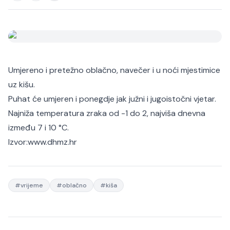
Umjereno i pretežno oblačno, navečer i u noći mjestimice
uz kišu.
Puhat će umjeren i ponegdje jak južni i jugoistočni vjetar.
Najniža temperatura zraka od -1 do 2, najviša dnevna
između 7 i 10 °C.
Izvor:www.dhmz.hr
#
vrijeme
#
oblačno
#
kiša