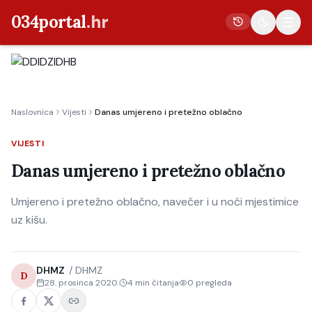
034portal
.hr
Vijesti
Naslovnica
Vijesti
Danas umjereno i pretežno oblačno
Crna kronika
Poljoprivreda
VIJESTI
Politika
Danas umjereno i pretežno oblačno
Gospodarstvo
Umjereno i pretežno oblačno, navečer i u noći mjestimice
Život
uz kišu.
Kultura
Sport
DHMZ
/
DHMZ
D
28. prosinca 2020.
4
min čitanja
0
pregleda