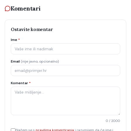
Komentari
Ostavite komentar
Ime
*
Email
(nije javno, opcionalno)
Komentar
*
0
/ 2000
Slažem se s
pravilima komentiranja
i razumijem da će ime i