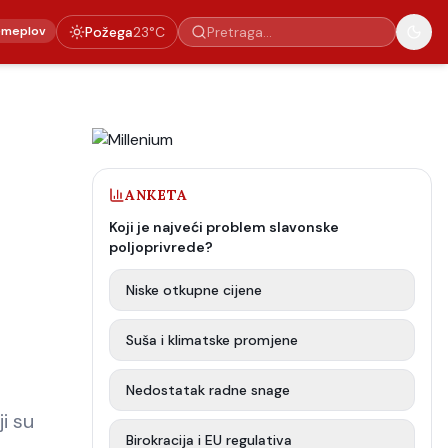
emeplov
Požega
23
°C
ANKETA
Koji je najveći problem slavonske
poljoprivrede?
Niske otkupne cijene
Suša i klimatske promjene
Nedostatak radne snage
i su
Birokracija i EU regulativa