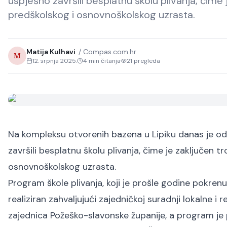
uspješno završili besplatnu školu plivanja, čime
predškolskog i osnovnoškolskog uzrasta.
Matija Kulhavi
/
Compas.com.hr
M
12. srpnja 2025.
4
min čitanja
21
pregleda
Na kompleksu otvorenih bazena u Lipiku danas je od
završili besplatnu školu plivanja, čime je zaključen 
osnovnoškolskog uzrasta.
Program škole plivanja, koji je prošle godine pokren
realiziran zahvaljujući zajedničkoj suradnji lokalne i
zajednica Požeško-slavonske županije, a program je