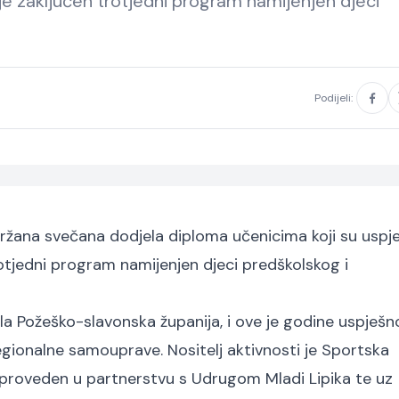
 je zaključen trotjedni program namijenjen djeci
Podijeli:
ržana svečana dodjela diploma učenicima koji su uspj
trotjedni program namijenjen djeci predškolskog i
ula Požeško-slavonska županija, i ove je godine uspješn
 regionalne samouprave. Nositelj aktivnosti je Sportska
 proveden u partnerstvu s Udrugom Mladi Lipika te uz