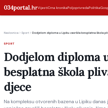
034portal
.hr
Vijesti
Crna kronika
Poljoprivreda
Politika
Gos
Naslovnica
Sport
Dodjelom diploma u Lipiku završila besplatna škola p
SPORT
Dodjelom diploma u
besplatna škola pli
djece
Na kompleksu otvorenih bazena u Lipiku danas 