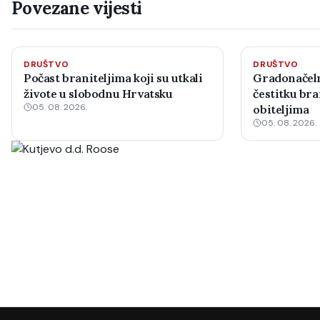
Povezane vijesti
DRUŠTVO
DRUŠTVO
Počast braniteljima koji su utkali
Gradonačeln
živote u slobodnu Hrvatsku
čestitku bra
05. 08. 2026.
obiteljima
05. 08. 2026.