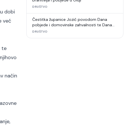
branitelja i pobjede u Oluji
DRUŠTVO
 u dobi
Čestitka županice Jozić povodom Dana
e već
pobjede i domovinske zahvalnosti te Dana
hrvatskih branitelja
DRUŠTVO
te
njihovo
av način
razovne
anje,