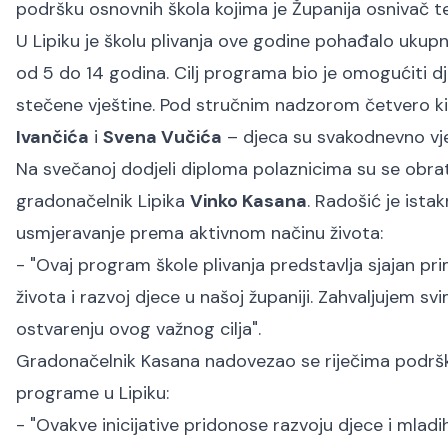
podršku osnovnih škola kojima je Županija osnivač te
U Lipiku je školu plivanja ove godine pohađalo ukupno 
od 5 do 14 godina. Cilj programa bio je omogućiti dj
stečene vještine. Pod stručnim nadzorom četvero k
Ivančića
i
Svena Vučića
– djeca su svakodnevno vje
Na svečanoj dodjeli diploma polaznicima su se obra
gradonačelnik Lipika
Vinko Kasana
. Radošić je ist
usmjeravanje prema aktivnom načinu života:
- "O
vaj program škole plivanja predstavlja sjajan p
života i razvoj djece u našoj županiji. Zahvaljujem 
ostvarenju ovog važnog cilja
".
Gradonačelnik Kasana nadovezao se riječima podrške 
programe u Lipiku:
- "
Ovakve inicijative pridonose razvoju djece i mlad