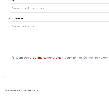
Ime
*
Komentar
*
Slažem se s
pravilima komentiranja
i razumijem da će ime i tekst kome
Učitavanje komentara…