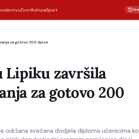
Vr
podarstvo
Život
Kultura
Sport
livanja za gotovo 200 djece
 Lipiku završila
vanja za gotovo 200
je održana svečana dodjela diploma učenicima koj