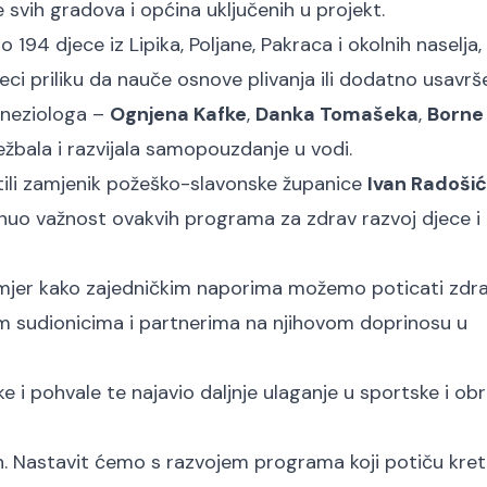
 svih gradova i općina uključenih u projekt.
194 djece iz Lipika, Poljane, Pakraca i okolnih naselja,
eci priliku da nauče osnove plivanja ili dodatno usavrš
ineziologa –
Ognjena Kafke
,
Danka Tomašeka
,
Borne
žbala i razvijala samopouzdanje u vodi.
tili zamjenik požeško-slavonske županice
Ivan Radošić
aknuo važnost ovakvih programa za zdrav razvoj djece i 
rimjer kako zajedničkim naporima možemo poticati zdr
svim sudionicima i partnerima na njihovom doprinosu u
i pohvale te najavio daljnje ulaganje u sportske i ob
ih. Nastavit ćemo s razvojem programa koji potiču kret