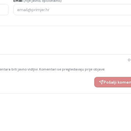
Email
(nije javno, opcionalno)
0
ntara biti javno vidljivi. Komentari se pregledavaju prije objave.
Pošalji kome