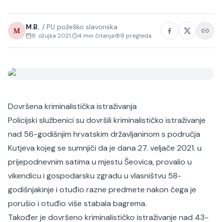
M.B.
/
PU požeško slavonska
M
8. ožujka 2021.
4
min čitanja
8
pregleda
Dovršena kriminalistička istraživanja
Policijski službenici su dovršili kriminalističko istraživanje
nad 56-godišnjim hrvatskim državljaninom s područja
Kutjeva kojeg se sumnjiči da je dana 27. veljače 2021. u
prijepodnevnim satima u mjestu Šeovica, provalio u
vikendicu i gospodarsku zgradu u vlasništvu 58-
godišnjakinje i otuđio razne predmete nakon čega je
porušio i otuđio više stabala bagrema.
Također je dovršeno kriminalističko istraživanje nad 43-