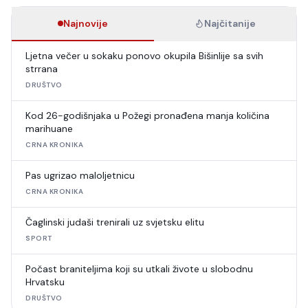
Najnovije
Najčitanije
Ljetna večer u sokaku ponovo okupila Bišinlije sa svih
strrana
DRUŠTVO
Kod 26-godišnjaka u Požegi pronađena manja količina
marihuane
CRNA KRONIKA
Pas ugrizao maloljetnicu
CRNA KRONIKA
Čaglinski judaši trenirali uz svjetsku elitu
SPORT
Počast braniteljima koji su utkali živote u slobodnu
Hrvatsku
DRUŠTVO