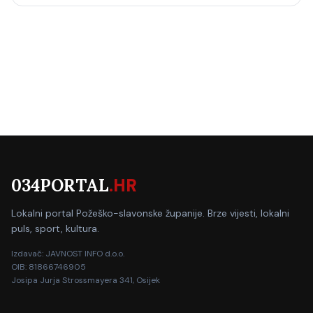
034PORTAL
.HR
Lokalni portal Požeško-slavonske županije. Brze vijesti, lokalni
puls, sport, kultura.
Izdavač: JAVNOST INFO d.o.o.
OIB: 81866746905
Josipa Jurja Strossmayera 341, Osijek