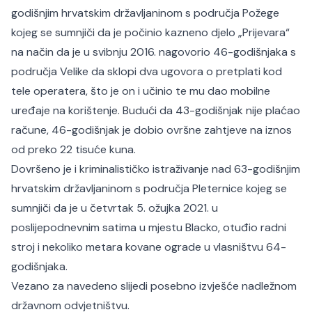
godišnjim hrvatskim državljaninom s područja Požege
kojeg se sumnjiči da je počinio kazneno djelo „Prijevara“
na način da je u svibnju 2016. nagovorio 46-godišnjaka s
područja Velike da sklopi dva ugovora o pretplati kod
tele operatera, što je on i učinio te mu dao mobilne
uređaje na korištenje. Budući da 43-godišnjak nije plaćao
račune, 46-godišnjak je dobio ovršne zahtjeve na iznos
od preko 22 tisuće kuna.
Dovršeno je i kriminalističko istraživanje nad 63-godišnjim
hrvatskim državljaninom s područja Pleternice kojeg se
sumnjiči da je u četvrtak 5. ožujka 2021. u
poslijepodnevnim satima u mjestu Blacko, otuđio radni
stroj i nekoliko metara kovane ograde u vlasništvu 64-
godišnjaka.
Vezano za navedeno slijedi posebno izvješće nadležnom
državnom odvjetništvu.