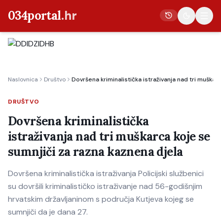
034portal
.hr
Vijesti
Naslovnica
Društvo
Dovršena kriminalistička istraživanja nad tri muškar
Crna kronika
Poljoprivreda
DRUŠTVO
Politika
Dovršena kriminalistička
istraživanja nad tri muškarca koje se
Gospodarstvo
sumnjiči za razna kaznena djela
Život
Kultura
Dovršena kriminalistička istraživanja Policijski službenici
su dovršili kriminalističko istraživanje nad 56-godišnjim
Sport
hrvatskim državljaninom s područja Kutjeva kojeg se
sumnjiči da je dana 27.