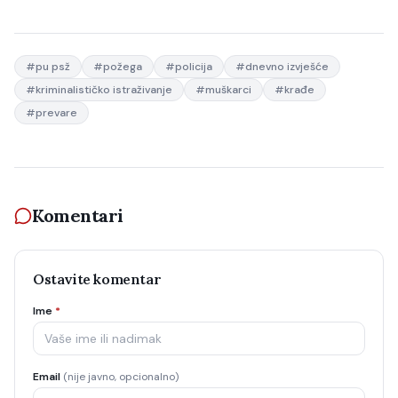
#
pu psž
#
požega
#
policija
#
dnevno izvješće
#
kriminalističko istraživanje
#
muškarci
#
krađe
#
prevare
Komentari
Ostavite komentar
Ime
*
Email
(nije javno, opcionalno)