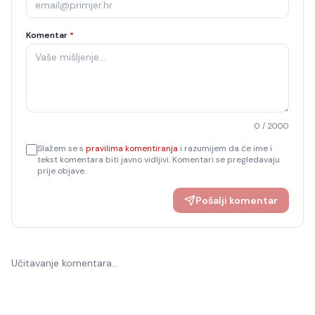
Komentar
*
0
/ 2000
Slažem se s
pravilima komentiranja
i razumijem da će ime i
tekst komentara biti javno vidljivi. Komentari se pregledavaju
prije objave.
Pošalji komentar
Učitavanje komentara…