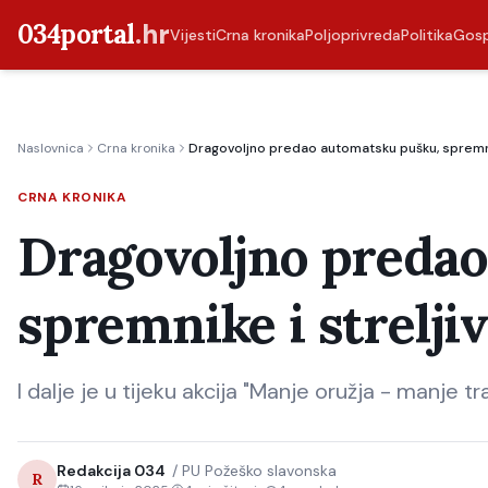
034portal
.hr
Vijesti
Crna kronika
Poljoprivreda
Politika
Gos
Naslovnica
Crna kronika
Dragovoljno predao automatsku pušku, spremnik
CRNA KRONIKA
Dragovoljno predao
spremnike i strelji
I dalje je u tijeku akcija "Manje oružja - manje tr
Redakcija 034
/
PU Požeško slavonska
R