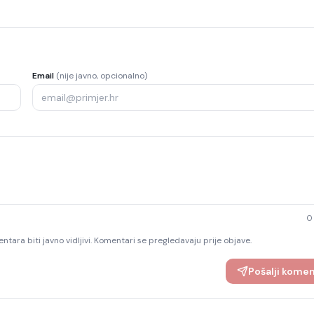
Email
(nije javno, opcionalno)
0
ntara biti javno vidljivi. Komentari se pregledavaju prije objave.
Pošalji kome