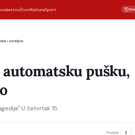
Vr
podarstvo
Život
Kultura
Sport
e i streljivo
 automatsku pušku,
vo
agedija" U četvrtak 15.
Podijeli: