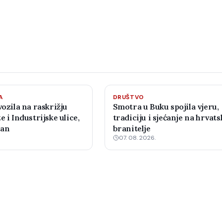
A
DRUŠTVO
vozila na raskrižju
Smotra u Buku spojila vjeru,
e i Industrijske ulice,
tradiciju i sjećanje na hrvats
žan
branitelje
07. 08. 2026.