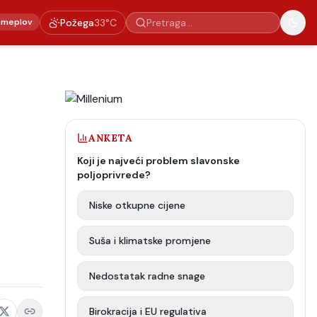
emeplov
Požega
33
°C
ANKETA
Koji je najveći problem slavonske
poljoprivrede?
Niske otkupne cijene
Suša i klimatske promjene
Nedostatak radne snage
Birokracija i EU regulativa