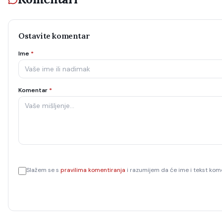
Ostavite komentar
Ime
*
Komentar
*
Slažem se s
pravilima komentiranja
i razumijem da će ime i tekst kome