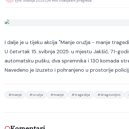
16. svibnja 2025.
4
min čitanja
4
pregleda
I dalje je u tijeku akcija "Manje oružja - manje tragedi
U četvrtak 15. svibnja 2025. u mjestu Jakšić, 71-god
automatsku pušku, dva spremnika i 130 komada strel
Navedeno je izuzeto i pohranjeno u prostorije policij
#
manje
#
oružja
#
manje
#
tragedija
#
dragovoljno
Komentari