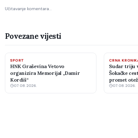
Učitavanje komentara…
Povezane vijesti
SPORT
CRNA KRONIK
HNK Graševina Vetovo
Sudar triju 
organizira Memorijal „Damir
Šokačke cest
Kordiš“
promet ote
07. 08. 2026.
07. 08. 2026.