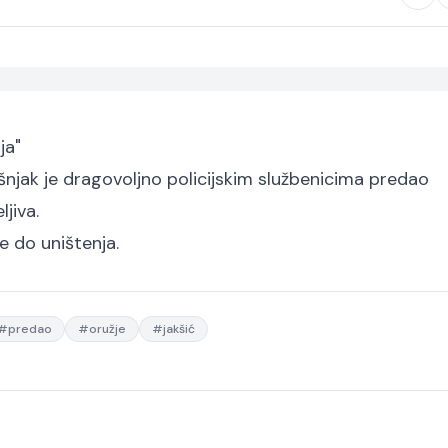
ja"
išnjak je dragovoljno policijskim službenicima predao
jiva.
e do uništenja.
#
predao
#
oružje
#
jakšić