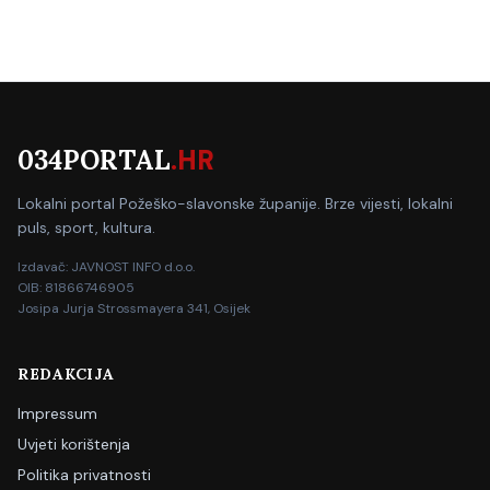
034PORTAL
.HR
Lokalni portal Požeško-slavonske županije. Brze vijesti, lokalni
puls, sport, kultura.
Izdavač: JAVNOST INFO d.o.o.
OIB: 81866746905
Josipa Jurja Strossmayera 341, Osijek
REDAKCIJA
Impressum
Uvjeti korištenja
Politika privatnosti