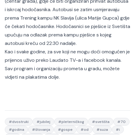
(centar grada), gdje će biti organiziran prihvat autobusa
i iskrcaj hodočasnika. Autobusi se zatim usmjeravaju
prema Trening kampu NK Slavija (ulica Matije Gupca) gdje
će čekati hodočasnike. Hodočasnici se pješice iz Svetišta
upućuju na odlazak prema kampu pješice s kojeg
autobusi kreću od 22:30 nadalje.
Kao i svake godine, za sve koji ne mogu doći omogućen je
prijenos uživo preko Laudato TV-a i facebook kanala.
Sav program i organizaciju prometa u gradu, možete
vidjeti na plakatima dolje.
#
dvostruki
#
jubilej
#
pleterničkog
#
svetišta
#
70
#
godina
#
štovanja
#
gospe
#
od
#
suza
#
i