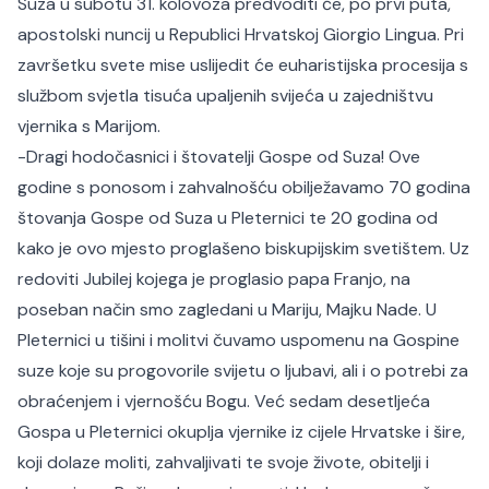
Suza u subotu 31. kolovoza predvoditi će, po prvi puta,
apostolski nuncij u Republici Hrvatskoj Giorgio Lingua. Pri
završetku svete mise uslijedit će euharistijska procesija s
službom svjetla tisuća upaljenih svijeća u zajedništvu
vjernika s Marijom.
-Dragi hodočasnici i štovatelji Gospe od Suza! Ove
godine s ponosom i zahvalnošću obilježavamo 70 godina
štovanja Gospe od Suza u Pleternici te 20 godina od
kako je ovo mjesto proglašeno biskupijskim svetištem. Uz
redoviti Jubilej kojega je proglasio papa Franjo, na
poseban način smo zagledani u Mariju, Majku Nade. U
Pleternici u tišini i molitvi čuvamo uspomenu na Gospine
suze koje su progovorile svijetu o ljubavi, ali i o potrebi za
obraćenjem i vjernošću Bogu. Već sedam desetljeća
Gospa u Pleternici okuplja vjernike iz cijele Hrvatske i šire,
koji dolaze moliti, zahvaljivati te svoje živote, obitelji i