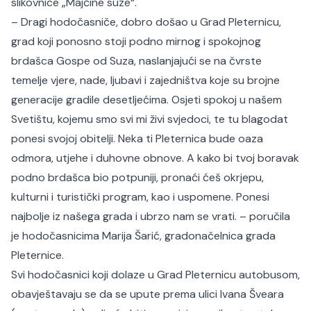
slikovnice „Majčine suze“.
– Dragi hodočasniče, dobro došao u Grad Pleternicu,
grad koji ponosno stoji podno mirnog i spokojnog
brdašca Gospe od Suza, naslanjajući se na čvrste
temelje vjere, nade, ljubavi i zajedništva koje su brojne
generacije gradile desetljećima. Osjeti spokoj u našem
Svetištu, kojemu smo svi mi živi svjedoci, te tu blagodat
ponesi svojoj obitelji. Neka ti Pleternica bude oaza
odmora, utjehe i duhovne obnove. A kako bi tvoj boravak
podno brdašca bio potpuniji, pronaći ćeš okrjepu,
kulturni i turistički program, kao i uspomene. Ponesi
najbolje iz našega grada i ubrzo nam se vrati. – poručila
je hodočasnicima Marija Šarić, gradonačelnica grada
Pleternice.
Svi hodočasnici koji dolaze u Grad Pleternicu autobusom,
obavještavaju se da se upute prema ulici Ivana Šveara