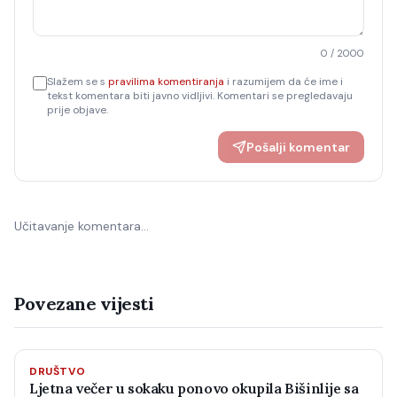
0
/ 2000
Slažem se s
pravilima komentiranja
i razumijem da će ime i
tekst komentara biti javno vidljivi. Komentari se pregledavaju
prije objave.
Pošalji komentar
Učitavanje komentara…
Povezane vijesti
DRUŠTVO
Ljetna večer u sokaku ponovo okupila Bišinlije sa