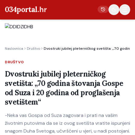
034portal
.hr
Vijesti
Naslovnica
Društvo
Dvostruki jubilej pleterničkog svetišta: „70 godina
Crna kronika
Poljoprivreda
DRUŠTVO
Politika
Dvostruki jubilej pleterničkog
svetišta: „70 godina štovanja Gospe
Gospodarstvo
od Suza i 20 godina od proglašenja
Život
svetištem“
Kultura
Sport
-Neka vas Gospa od Suza zagovara i prati na vašim
životnim putovima da se iz ovog svetišta vratite ispunjeni
snagom Duha Svetoga, učvršćeni u vjeri, u nadi postojani.