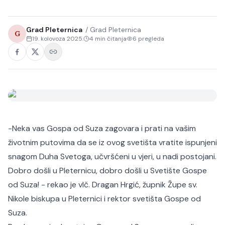
Grad Pleternica
/
Grad Pleternica
G
19. kolovoza 2025.
4
min čitanja
6
pregleda
-Neka vas Gospa od Suza zagovara i prati na vašim
životnim putovima da se iz ovog svetišta vratite ispunjeni
snagom Duha Svetoga, učvršćeni u vjeri, u nadi postojani.
Dobro došli u Pleternicu, dobro došli u Svetište Gospe
od Suza! - rekao je vlč. Dragan Hrgić, župnik Župe sv.
Nikole biskupa u Pleternici i rektor svetišta Gospe od
Suza.