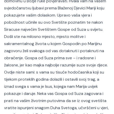
domovinu u Božje ruke povjeravati. Hvala vam na vašem
svjedočanstvu ljubavi prema Blaženoj Djevici Mariji koju
pokazujete vašim dolaskom. Upravo vaša vjera i
pobožnost učinile su ovo Svetište poznatim te nakon
Siracuse najvećim Svetištem Gospe od Suza u svijetu.
Došli ste na milosno mjesto, mjesto molitve i
sakramentalnog života u kojem Gospodin po Marijinu
zagovoru želi svakoga od vas dotaknuti i potaknuti na
obraćenje. Gospa od Suza prima sve – i radosne i
žalosne, jer kao majka najbolje razumije suze svoje djece.
Ovdje niste sami: s vama su tisuće hodočasnika koji su
tijekom proteklih godina dolazili i ostavili svoj trag, a
iznad svega s vama je Isus, kojega nam Marija uvijek
pokazuje i daruje. Neka vas Gospa od Suza zagovara i
prati na vašim životnim putovima da se iz ovog svetišta
vratite ispunjeni snagom Duha Svetoga, učvršćeni u vjeri,