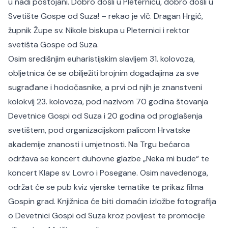
u nadi postojani. Dobro došli u Pleternicu, dobro došli u
Svetište Gospe od Suza! – rekao je vlč. Dragan Hrgić,
župnik Župe sv. Nikole biskupa u Pleternici i rektor
svetišta Gospe od Suza.
Osim središnjim euharistijskim slavljem 31. kolovoza,
obljetnica će se obilježiti brojnim događajima za sve
sugrađane i hodočasnike, a prvi od njih je znanstveni
kolokvij 23. kolovoza, pod nazivom 70 godina štovanja
Devetnice Gospi od Suza i 20 godina od proglašenja
svetištem, pod organizacijskom palicom Hrvatske
akademije znanosti i umjetnosti. Na Trgu bećarca
održava se koncert duhovne glazbe „Neka mi bude“ te
koncert Klape sv. Lovro i Posegane. Osim navedenoga,
održat će se pub kviz vjerske tematike te prikaz filma
Gospin grad. Knjižnica će biti domaćin izložbe fotografija
o Devetnici Gospi od Suza kroz povijest te promocije