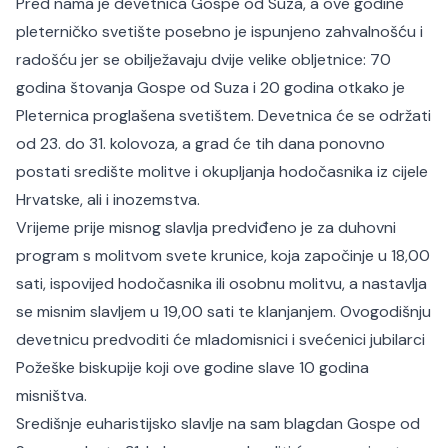
Pred nama je devetnica Gospe od Suza, a ove godine
pleterničko svetište posebno je ispunjeno zahvalnošću i
radošću jer se obilježavaju dvije velike obljetnice: 70
godina štovanja Gospe od Suza i 20 godina otkako je
Pleternica proglašena svetištem. Devetnica će se održati
od 23. do 31. kolovoza, a grad će tih dana ponovno
postati središte molitve i okupljanja hodočasnika iz cijele
Hrvatske, ali i inozemstva.
Vrijeme prije misnog slavlja predviđeno je za duhovni
program s molitvom svete krunice, koja započinje u 18,00
sati, ispovijed hodočasnika ili osobnu molitvu, a nastavlja
se misnim slavljem u 19,00 sati te klanjanjem. Ovogodišnju
devetnicu predvoditi će mladomisnici i svećenici jubilarci
Požeške biskupije koji ove godine slave 10 godina
misništva.
Središnje euharistijsko slavlje na sam blagdan Gospe od