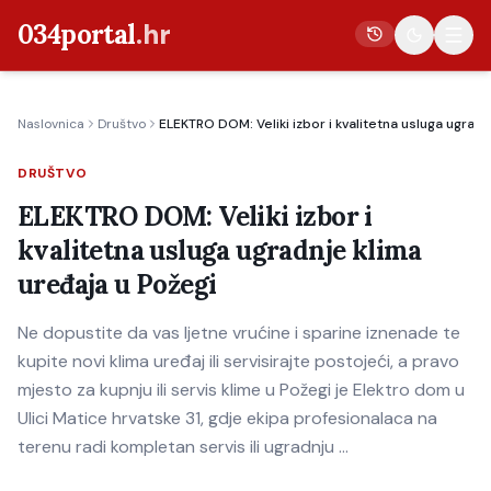
034portal
.hr
Naslovnica
Društvo
ELEKTRO DOM: Veliki izbor i kvalitetna usluga ugradn
Vijesti
DRUŠTVO
Crna kronika
ELEKTRO DOM: Veliki izbor i
Poljoprivreda
kvalitetna usluga ugradnje klima
Politika
uređaja u Požegi
Gospodarstvo
Ne dopustite da vas ljetne vrućine i sparine iznenade te
Život
kupite novi klima uređaj ili servisirajte postojeći, a pravo
Kultura
mjesto za kupnju ili servis klime u Požegi je Elektro dom u
Ulici Matice hrvatske 31, gdje ekipa profesionalaca na
Sport
terenu radi kompletan servis ili ugradnju …