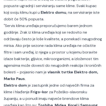
popuste ugradnji i servisiranju same klime. Svaki kupac
koji svoju klimu kupi u
Elektro domu
, na servisiranje iste
dobit će 50% popusta.
"Servis klima uređaja preporučujemo barem jednom
godišnje. Zrak iz klima uređaja koji se redovito ne
održavaju često je loše kvalitete, a ponekad i neugodnog
mirisa. Ako prije sezone rada klima uređaja ne očistite
filtre i sam uređaj, iz njega u prostor u kojemu boravite
izlaze bakterije, gljivice, mikroorganizmi, a izloženost tim
agensima može dovesti do neugodnih reakcija i kroničnih
bolesti – pojasnio nam je
vlasnik tvrtke Elektro dom,
Marko Paus
.
Elektro dom
je zastupnik jedne od najvećih firma za
klime i hlađenje
Frigo-kor
za Požeško-slavonsku
županiju, a u ponudi imaju najveće brendove klima
uređaja kao što su:
Toshiba, Midea, Korel i Samsung
.