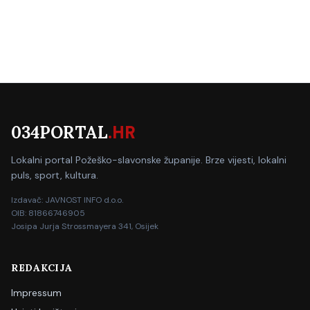
034PORTAL
.HR
Lokalni portal Požeško-slavonske županije. Brze vijesti, lokalni
puls, sport, kultura.
Izdavač: JAVNOST INFO d.o.o.
OIB: 81866746905
Josipa Jurja Strossmayera 341, Osijek
REDAKCIJA
Impressum