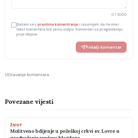
0
/ 2000
Slažem se s
pravilima komentiranja
i razumijem da će ime i
tekst komentara biti javno vidljivi. Komentari se pregledavaju
prije objave.
Pošalji komentar
Učitavanje komentara…
Povezane vijesti
ŽIVOT
Molitveno bdijenje u požeškoj crkvi sv. Lovre u
predvečerje svečeva blagdana