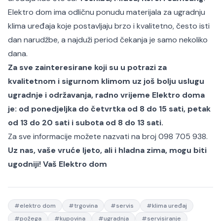
Elektro dom ima odličnu ponudu materijala za ugradnju
klima uređaja koje postavljaju brzo i kvalitetno, često isti
dan narudžbe, a najduži period čekanja je samo nekoliko
dana.
Za sve zainteresirane koji su u potrazi za
kvalitetnom i sigurnom klimom uz još bolju uslugu
ugradnje i održavanja, radno vrijeme Elektro doma
je: od ponedjeljka do četvrtka od 8 do 15 sati, petak
od 13 do 20 sati i subota od 8 do 13 sati.
Za sve informacije možete nazvati na broj 098 705 938.
Uz nas, vaše vruće ljeto, ali i hladna zima, mogu biti
ugodniji!
Vaš Elektro dom
#
elektro dom
#
trgovina
#
servis
#
klima uređaj
#
požega
#
kupovina
#
ugradnja
#
servisiranje