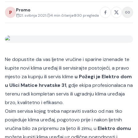
Promo
P
21. svibnja 2021.
4
min čitanja
30
pregleda
Ne dopustite da vas ljetne vrućine i sparine iznenade te
kupite novi klima uređaj ili servisirajte postojeći, a pravo
mjesto za kupnju ili servis klime
u Požegi je Elektro dom
u Ulici Matice hrvatske 31
, gdje ekipa profesionalaca na
terenu radi kompletan servis ili ugradnju klima uređaja
brzo, kvalitetno i efikasno.
Osim servisa kojeg treba napraviti svatko od nas tko
posjeduje klima uređaj, pogotovo prije i nakon ljetnih
vrućina bilo za pripremu za ljeto ili zimu, u
Elektro domu
možete kupiti klima uređaj uz odlične pogodnosti i