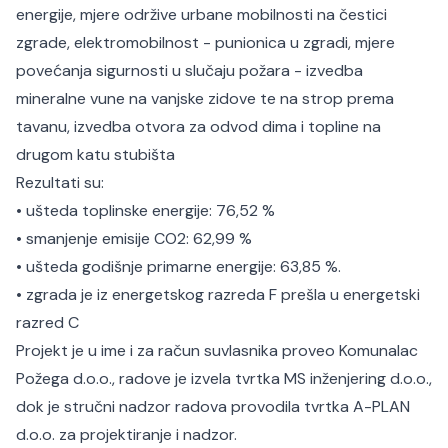
energije, mjere održive urbane mobilnosti na čestici
zgrade, elektromobilnost - punionica u zgradi, mjere
povećanja sigurnosti u slučaju požara - izvedba
mineralne vune na vanjske zidove te na strop prema
tavanu, izvedba otvora za odvod dima i topline na
drugom katu stubišta
Rezultati su:
•
ušteda toplinske energije: 76,52 %
•
smanjenje emisije CO2: 62,99 %
•
ušteda godišnje primarne energije: 63,85 %.
•
zgrada je iz energetskog razreda F prešla u energetski
razred C
Projekt je u ime i za račun suvlasnika proveo Komunalac
Požega d.o.o., radove je izvela tvrtka MS inženjering d.o.o.,
dok je stručni nadzor radova provodila tvrtka A-PLAN
d.o.o. za projektiranje i nadzor.