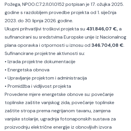
Požega, NPOO.C7.2.I1.01.0152 potpisan je 17. ožujka 2025.
godine s razdobljem provedbe projekta od 1. siječnja
2023. do 30. lipnja 2026. godine.
Ukupni prihvatljivi troškovi projekta su
431.846,07 €,
a
sufinancirani su sredstvima Europske unije iz Nacionalnog
plana oporavka i otpornosti u iznosu od
346.704,08 €
.
Sufinancirane projektne aktivnosti su:
•
Izrada projektne dokumentacije
•
Energetska obnova
•
Upravljanje projektom i administracija
•
Promidžba i vidljivost projekta
Provedene mjere energetske obnove su: povećanje
toplinske zaštite vanjskog zida, povećanje toplinske
zaštite stropa prema negrijanom tavanu, zamjena
vanjske stolarije, ugradnja fotonaponskih sustava za
proizvodnju električne energije iz obnovljivih izvora