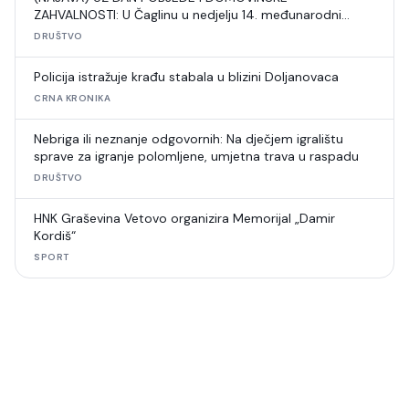
ZAHVALNOSTI: U Čaglinu u nedjelju 14. međunarodni
šahovski turnir
DRUŠTVO
Policija istražuje krađu stabala u blizini Doljanovaca
CRNA KRONIKA
Nebriga ili neznanje odgovornih: Na dječjem igralištu
sprave za igranje polomljene, umjetna trava u raspadu
DRUŠTVO
HNK Graševina Vetovo organizira Memorijal „Damir
Kordiš“
SPORT