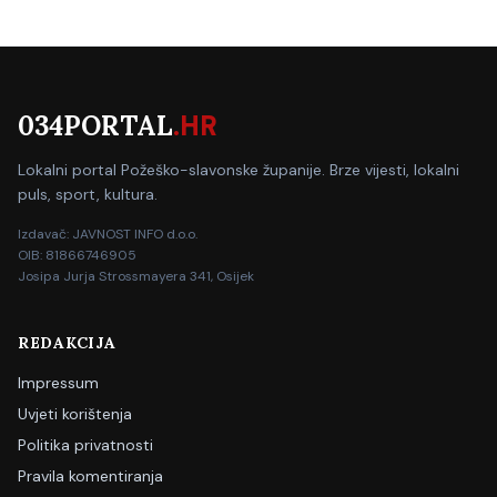
034PORTAL
.HR
Lokalni portal Požeško-slavonske županije. Brze vijesti, lokalni
puls, sport, kultura.
Izdavač: JAVNOST INFO d.o.o.
OIB: 81866746905
Josipa Jurja Strossmayera 341, Osijek
REDAKCIJA
Impressum
Uvjeti korištenja
Politika privatnosti
Pravila komentiranja