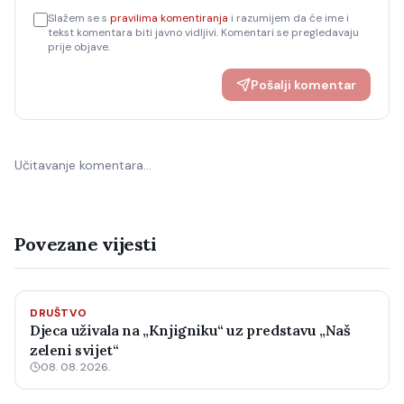
Slažem se s
pravilima komentiranja
i razumijem da će ime i
tekst komentara biti javno vidljivi. Komentari se pregledavaju
prije objave.
Pošalji komentar
Učitavanje komentara…
Povezane vijesti
DRUŠTVO
Djeca uživala na „Knjigniku“ uz predstavu „Naš
zeleni svijet“
08. 08. 2026.