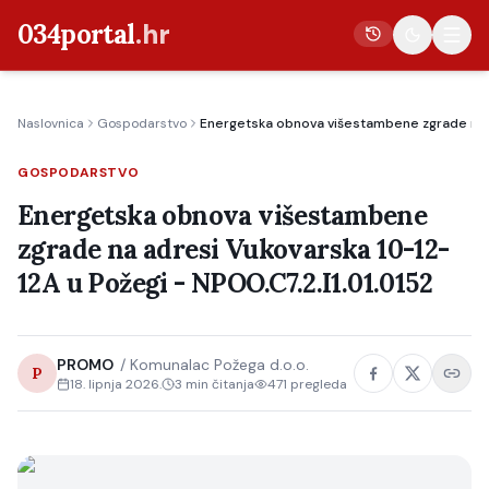
034portal
.hr
Naslovnica
Gospodarstvo
Energetska obnova višestambene zgrade na a
Vijesti
GOSPODARSTVO
Crna kronika
Energetska obnova višestambene
Poljoprivreda
zgrade na adresi Vukovarska 10-12-
Politika
12A u Požegi - NPOO.C7.2.I1.01.0152
Gospodarstvo
Život
PROMO
/
Komunalac Požega d.o.o.
P
Kultura
18. lipnja 2026.
3
min čitanja
471
pregleda
Sport