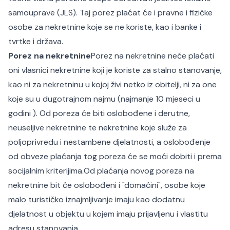
samouprave (JLS). Taj porez plaćat će i pravne i fizičke
osobe za nekretnine koje se ne koriste, kao i banke i
tvrtke i država.
Porez na nekretnine
Porez na nekretnine neće plaćati
oni vlasnici nekretnine koji je koriste za stalno stanovanje,
kao ni za nekretninu u kojoj živi netko iz obitelji, ni za one
koje su u dugotrajnom najmu (najmanje 10 mjeseci u
godini ). Od poreza će biti oslobođene i derutne,
neuseljive nekretnine te nekretnine koje služe za
poljoprivredu i nestambene djelatnosti, a oslobođenje
od obveze plaćanja tog poreza će se moći dobiti i prema
socijalnim kriterijima.
Od plaćanja novog poreza na
nekretnine bit će oslobođeni i "domaćini", osobe koje
malo turističko iznajmljivanje imaju kao dodatnu
djelatnost u objektu u kojem imaju prijavljenu i vlastitu
adresu stanovanja.