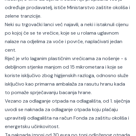
određuje prodavatelj, ističe Ministarstvo zaštite okoliša i
zelene tranzicije.
Neki su trgovački lanci već najavili, a neki i istaknuli cijenu
po kojoj će se te vrećice, koje se u rolama uglavnom
nalaze na odjelima za voće i povrće, naplaćivati jedan
cent.
Riječ je vrlo laganim plastičnim vrećicama za nošenje - s
debljinom stjenke manjom od 15 mikrometara i koje se
koriste isključivo zbog higijenskih razloga, odnosno služe
isključivo kao primarna ambalaža za rasutu hranu kada
to pomaže sprječavanju bacanja hrane.
Vezano za odlaganje otpada na odlagališta, od 1. siječnja
uvodi se naknada za odlaganje otpada koju plaćaju
upravitelji odlagališta na račun Fonda za zaštitu okoliša i
energetsku učinkovitost.
Ta naknada iznosi od 30 eura po toni odloženog otpada