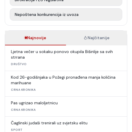
Nepoštena konkurencija iz uvoza
Najnovije
Najčitanije
Ljetna večer u sokaku ponovo okupila Bišinlije sa svih
strrana
DRUŠTVO
Kod 26-godišnjaka u Požegi pronađena manja količina
marihuane
CRNA KRONIKA
Pas ugrizao maloljetnicu
CRNA KRONIKA
Čaglinski judaši trenirali uz svjetsku elitu
SPORT