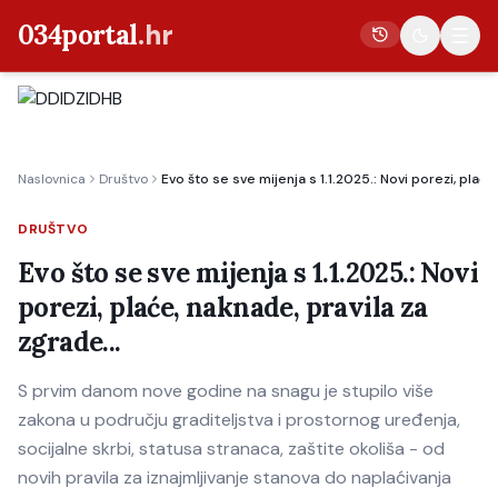
034portal
.hr
Vijesti
Naslovnica
Društvo
Evo što se sve mijenja s 1.1.2025.: Novi porezi, plaće
Crna kronika
Poljoprivreda
DRUŠTVO
Politika
Evo što se sve mijenja s 1.1.2025.: Novi
porezi, plaće, naknade, pravila za
Gospodarstvo
zgrade...
Život
Kultura
S prvim danom nove godine na snagu je stupilo više
zakona u području graditeljstva i prostornog uređenja,
Sport
socijalne skrbi, statusa stranaca, zaštite okoliša - od
novih pravila za iznajmljivanje stanova do naplaćivanja