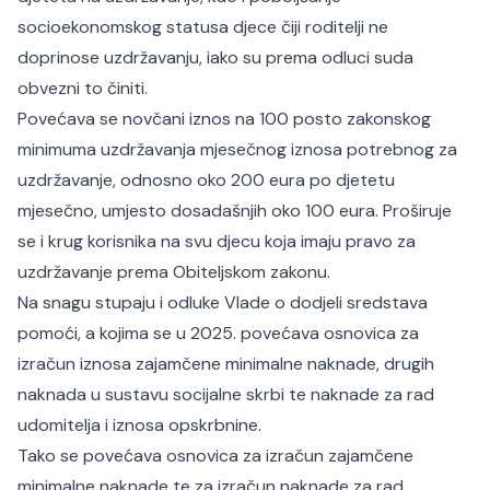
socioekonomskog statusa djece čiji roditelji ne
doprinose uzdržavanju, iako su prema odluci suda
obvezni to činiti.
Povećava se novčani iznos na 100 posto zakonskog
minimuma uzdržavanja mjesečnog iznosa potrebnog za
uzdržavanje, odnosno oko 200 eura po djetetu
mjesečno, umjesto dosadašnjih oko 100 eura. Proširuje
se i krug korisnika na svu djecu koja imaju pravo za
uzdržavanje prema Obiteljskom zakonu.
Na snagu stupaju i odluke Vlade o dodjeli sredstava
pomoći, a kojima se u 2025. povećava osnovica za
izračun iznosa zajamčene minimalne naknade, drugih
naknada u sustavu socijalne skrbi te naknade za rad
udomitelja i iznosa opskrbnine.
Tako se povećava osnovica za izračun zajamčene
minimalne naknade te za izračun naknade za rad