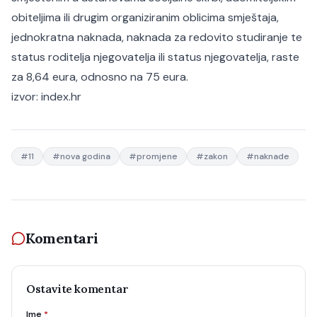
obiteljima ili drugim organiziranim oblicima smještaja,
jednokratna naknada, naknada za redovito studiranje te
status roditelja njegovatelja ili status njegovatelja, raste
za 8,64 eura, odnosno na 75 eura.
izvor:
index.hr
#
11
#
nova godina
#
promjene
#
zakon
#
naknade
Komentari
Ostavite komentar
Ime
*