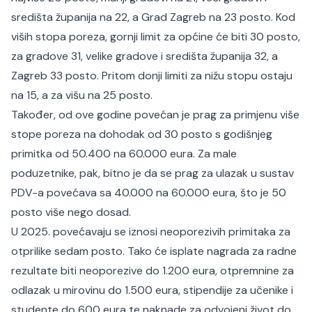
središta županija na 22, a Grad Zagreb na 23 posto. Kod
viših stopa poreza, gornji limit za općine će biti 30 posto,
za gradove 31, velike gradove i središta županija 32, a
Zagreb 33 posto. Pritom donji limiti za nižu stopu ostaju
na 15, a za višu na 25 posto.
Također, od ove godine povećan je prag za primjenu više
stope poreza na dohodak od 30 posto s godišnjeg
primitka od 50.400 na 60.000 eura. Za male
poduzetnike, pak, bitno je da se prag za ulazak u sustav
PDV-a povećava sa 40.000 na 60.000 eura, što je 50
posto više nego dosad.
U 2025. povećavaju se iznosi neoporezivih primitaka za
otprilike sedam posto. Tako će isplate nagrada za radne
rezultate biti neoporezive do 1.200 eura, otpremnine za
odlazak u mirovinu do 1.500 eura, stipendije za učenike i
studente do 600 eura te naknade za odvojeni život do