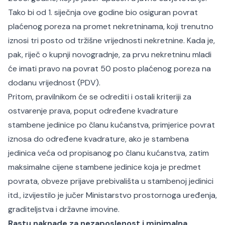
Tako bi od 1. siječnja ove godine bio osiguran povrat
plaćenog poreza na promet nekretninama, koji trenutno
iznosi tri posto od tržišne vrijednosti nekretnine. Kada je,
pak, riječ o kupnji novogradnje, za prvu nekretninu mladi
će imati pravo na povrat 50 posto plaćenog poreza na
dodanu vrijednost (PDV).
Pritom, pravilnikom će se odrediti i ostali kriteriji za
ostvarenje prava, poput određene kvadrature
stambene jedinice po članu kućanstva, primjerice povrat
iznosa do određene kvadrature, ako je stambena
jedinica veća od propisanog po članu kućanstva, zatim
maksimalne cijene stambene jedinice koja je predmet
povrata, obveze prijave prebivališta u stambenoj jedinici
itd., izvijestilo je jučer Ministarstvo prostornoga uređenja,
graditeljstva i državne imovine.
Rastu naknade za nezaposlenost i minimalna