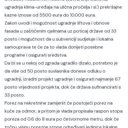
ugradnja klima-uređaja na ulična pročelja i sl.) prekršajne
kazne iznose od 5500 eura do 10.000 eura.
Zakon uvodi i mogućnost ugradnje liftova i obnove
fasada u zaštićenim cjelinama uz poticaj države od 33
posto i mogućnost da u subvenciji sudjeluje i lokalna
samouprava te će za to vlada donijeti posebne
programe i osigurati sredstva.
Da bi se u nekoj od zgrada ugradilo dizalo, potrebno je
da više od 50 posto suvlasnika donese odluku o
ugradnji, izraditi projekt ugradnje i osigurati najmanje 67
posto vrijednosti projekta, dok će država sufinancirati s
33 posto.
Porez na nekretnine zamijenit će postojeći porez na
kuće za odmor, a pritom je vlada propisala raspon stopa
poreza od 0.6 do 8 eura po četvornome metru, dok će
točnu visinu porezne stope određivati jedinice lokalne