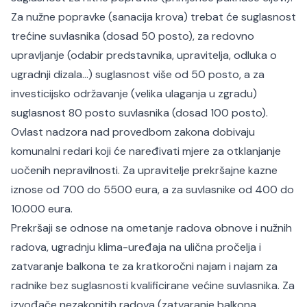
Za nužne popravke (sanacija krova) trebat će suglasnost
trećine suvlasnika (dosad 50 posto), za redovno
upravljanje (odabir predstavnika, upravitelja, odluka o
ugradnji dizala...) suglasnost više od 50 posto, a za
investicijsko održavanje (velika ulaganja u zgradu)
suglasnost 80 posto suvlasnika (dosad 100 posto).
Ovlast nadzora nad provedbom zakona dobivaju
komunalni redari koji će naređivati mjere za otklanjanje
uočenih nepravilnosti. Za upravitelje prekršajne kazne
iznose od 700 do 5500 eura, a za suvlasnike od 400 do
10.000 eura.
Prekršaji se odnose na ometanje radova obnove i nužnih
radova, ugradnju klima-uređaja na ulična pročelja i
zatvaranje balkona te za kratkoročni najam i najam za
radnike bez suglasnosti kvalificirane većine suvlasnika. Za
izvođače nezakonitih radova (zatvaranje balkona,