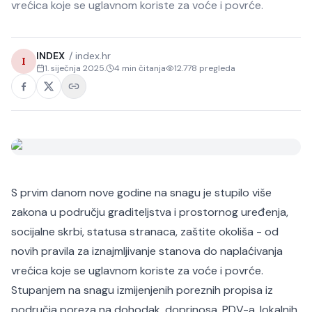
vrećica koje se uglavnom koriste za voće i povrće.
INDEX
/
index.hr
I
1. siječnja 2025.
4
min čitanja
12.778
pregleda
S prvim danom nove godine na snagu je stupilo više
zakona u području graditeljstva i prostornog uređenja,
socijalne skrbi, statusa stranaca, zaštite okoliša - od
novih pravila za iznajmljivanje stanova do naplaćivanja
vrećica koje se uglavnom koriste za voće i povrće.
Stupanjem na snagu izmijenjenih poreznih propisa iz
područja poreza na dohodak, doprinosa, PDV-a, lokalnih