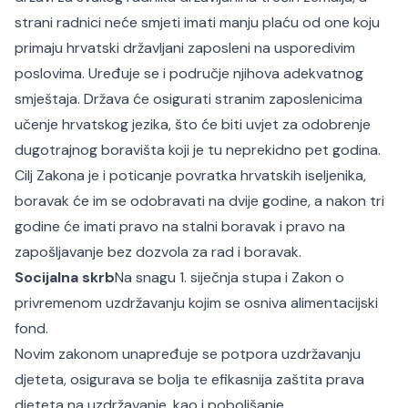
strani radnici neće smjeti imati manju plaću od one koju
primaju hrvatski državljani zaposleni na usporedivim
poslovima. Uređuje se i područje njihova adekvatnog
smještaja. Država će osigurati stranim zaposlenicima
učenje hrvatskog jezika, što će biti uvjet za odobrenje
dugotrajnog boravišta koji je tu neprekidno pet godina.
Cilj Zakona je i poticanje povratka hrvatskih iseljenika,
boravak će im se odobravati na dvije godine, a nakon tri
godine će imati pravo na stalni boravak i pravo na
zapošljavanje bez dozvola za rad i boravak.
Socijalna skrb
Na snagu 1. siječnja stupa i Zakon o
privremenom uzdržavanju kojim se osniva alimentacijski
fond.
Novim zakonom unapređuje se potpora uzdržavanju
djeteta, osigurava se bolja te efikasnija zaštita prava
djeteta na uzdržavanje, kao i poboljšanje