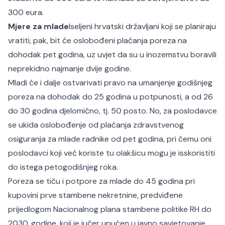
300 eura.
Mjere za mlade
Iseljeni hrvatski državljani koji se planiraju
vratiti, pak, bit će oslobođeni plaćanja poreza na
dohodak pet godina, uz uvjet da su u inozemstvu boravili
neprekidno najmanje dvije godine.
Mladi će i dalje ostvarivati pravo na umanjenje godišnjeg
poreza na dohodak do 25 godina u potpunosti, a od 26
do 30 godina djelomično, tj. 50 posto. No, za poslodavce
se ukida oslobođenje od plaćanja zdravstvenog
osiguranja za mlade radnike od pet godina, pri čemu oni
poslodavci koji već koriste tu olakšicu mogu je isskoristiti
do istega petogodišnjeg roka.
Poreza se tiču i potpore za mlade do 45 godina pri
kupovini prve stambene nekretnine, predviđene
prijedlogom Nacionalnog plana stambene politike RH do
2030. godine, koji je jučer upućen u javno savjetovanje.