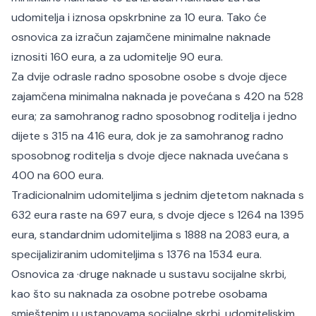
udomitelja i iznosa opskrbnine za 10 eura. Tako će
osnovica za izračun zajamčene minimalne naknade
iznositi 160 eura, a za udomitelje 90 eura.
Za dvije odrasle radno sposobne osobe s dvoje djece
zajamčena minimalna naknada je povećana s 420 na 528
eura; za samohranog radno sposobnog roditelja i jedno
dijete s 315 na 416 eura, dok je za samohranog radno
sposobnog roditelja s dvoje djece naknada uvećana s
400 na 600 eura.
Tradicionalnim udomiteljima s jednim djetetom naknada s
632 eura raste na 697 eura, s dvoje djece s 1264 na 1395
eura, standardnim udomiteljima s 1888 na 2083 eura, a
specijaliziranim udomiteljima s 1376 na 1534 eura.
Osnovica za ·druge naknade u sustavu socijalne skrbi,
kao što su naknada za osobne potrebe osobama
smještenim u ustanovama socijalne skrbi, udomiteljskim