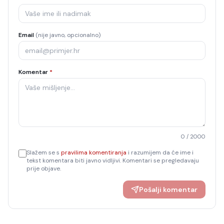
Email
(nije javno, opcionalno)
Komentar
*
0
/ 2000
Slažem se s
pravilima komentiranja
i razumijem da će ime i
tekst komentara biti javno vidljivi. Komentari se pregledavaju
prije objave.
Pošalji komentar