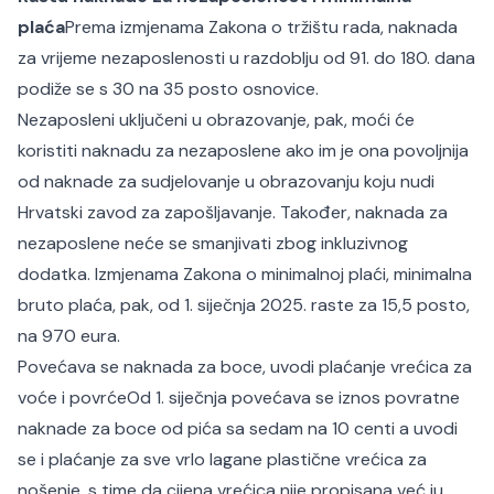
plaća
Prema izmjenama Zakona o tržištu rada, naknada
za vrijeme nezaposlenosti u razdoblju od 91. do 180. dana
podiže se s 30 na 35 posto osnovice.
Nezaposleni uključeni u obrazovanje, pak, moći će
koristiti naknadu za nezaposlene ako im je ona povoljnija
od naknade za sudjelovanje u obrazovanju koju nudi
Hrvatski zavod za zapošljavanje. Također, naknada za
nezaposlene neće se smanjivati zbog inkluzivnog
dodatka. Izmjenama Zakona o minimalnoj plaći, minimalna
bruto plaća, pak, od 1. siječnja 2025. raste za 15,5 posto,
na 970 eura.
Povećava se naknada za boce, uvodi plaćanje vrećica za
voće i povrće
Od 1. siječnja povećava se iznos povratne
naknade za boce od pića sa sedam na 10 centi a uvodi
se i plaćanje za sve vrlo lagane plastične vrećica za
nošenje, s time da cijena vrećica nije propisana već ju