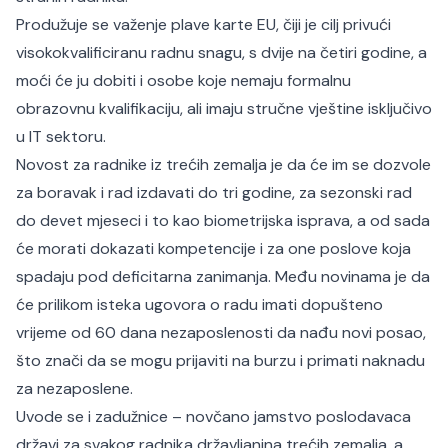
Produžuje se važenje plave karte EU, čiji je cilj privući
visokokvalificiranu radnu snagu, s dvije na četiri godine, a
moći će ju dobiti i osobe koje nemaju formalnu
obrazovnu kvalifikaciju, ali imaju stručne vještine isključivo
u IT sektoru.
Novost za radnike iz trećih zemalja je da će im se dozvole
za boravak i rad izdavati do tri godine, za sezonski rad
do devet mjeseci i to kao biometrijska isprava, a od sada
će morati dokazati kompetencije i za one poslove koja
spadaju pod deficitarna zanimanja. Među novinama je da
će prilikom isteka ugovora o radu imati dopušteno
vrijeme od 60 dana nezaposlenosti da nađu novi posao,
što znači da se mogu prijaviti na burzu i primati naknadu
za nezaposlene.
Uvode se i zadužnice – novčano jamstvo poslodavaca
državi za svakog radnika državljanina trećih zemalja, a