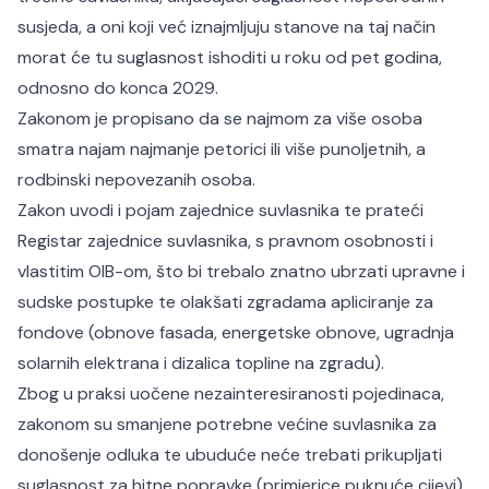
susjeda, a oni koji već iznajmljuju stanove na taj način
morat će tu suglasnost ishoditi u roku od pet godina,
odnosno do konca 2029.
Zakonom je propisano da se najmom za više osoba
smatra najam najmanje petorici ili više punoljetnih, a
rodbinski nepovezanih osoba.
Zakon uvodi i pojam zajednice suvlasnika te prateći
Registar zajednice suvlasnika, s pravnom osobnosti i
vlastitim OIB-om, što bi trebalo znatno ubrzati upravne i
sudske postupke te olakšati zgradama apliciranje za
fondove (obnove fasada, energetske obnove, ugradnja
solarnih elektrana i dizalica topline na zgradu).
Zbog u praksi uočene nezainteresiranosti pojedinaca,
zakonom su smanjene potrebne većine suvlasnika za
donošenje odluka te ubuduće neće trebati prikupljati
suglasnost za hitne popravke (primjerice puknuće cijevi).