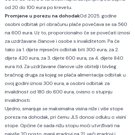
od 20 do 100 eura po krevetu.
Promjene u porezu na dohodak
Od 2025. godine
osobni odbitak pri obračunu plaće povećava se sa 560
na 600 eura. Uz to, proporcionalno će se povećati iznosi
za uzdržavane članove i osobe s invaliditetom. Pa će
tako za 1. dijete mjesečni odbitak biti 300 eura, za 2.
dijete 420 eura, za 3. dijete 600 eura, za 4. dijete 840
eura itd. Za uzdržavane članove uže obitelji i bivšeg
bračnog druga za kojeg se plaća alimentacija odbitak u
ovoj godini iznosi 300 eura, a osobni odbitak za
invalidnost od 180 do 600 eura, ovisno o stupnju
invalidnosti.
Ujedno, smanjuje se maksimalna visina niže i više stope
poreza na dohodak, pri čemu JLS donosi odluku o visini
stope. Općine će sada nižu stopu moći utvrđivati na
najviše 20 posto, manji gradovi na 21, veći gradovi i