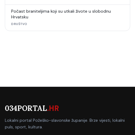
Počast braniteljima koji su utkali živote u slobodnu
Hrvatsku
DRUŠTVO
034PORTAL
.HR
Lokalni portal Požeško-slavonske županije. Brze vijesti, lokalni
puls, sport, kultura.