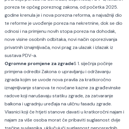
poreza te općeg poreznog zakona, od početka 2025.
godine krenula je i nova porezna reforma, a najvažniji dio
te reforme je uvođenje poreza na nekretnine, dok se dio
odnosi i na primjenu novih stopa poreza na dohodak,
nove visine osobnih odbitaka, novi način oporezivanja
privatnih iznajmljivača, novi prag za ulazak i izlazak iz
sustava PDV-a.
Ogromne promjene za zgrade
S 1. siječnja počinje
primjena odredbi Zakona o upravljanju i održavanju
zgrada kojim se uvode nova pravila za kratkoročno
iznajmljivanje stanova te novčane kazne za građevinske
radove koji narušavaju statiku zgrade, za zatvaranje
balkona i ugradnju uređaja na uličnu fasadu zgrade.
Vlasnici koji će htjeti stanove davati u kratkoročni najam i
najam za više osoba morat će pribaviti suglasnost dvije
trećine suvlasnika, uključujući suglasnost neposrednih