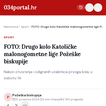
034portal
.hr
Naslovnica
Sport
FOTO: Drugo kolo Katoličke malonogometne lige Pože
Vijesti
SPORT
Crna kronika
FOTO: Drugo kolo Katoličke
Poljoprivreda
malonogometne lige Požeške
Politika
biskupije
Gospodarstvo
Nakon otvorenja i odigranih utakmica prvoga kola, u
Život
subotu 14.
Kultura
Sport
Požeška biskupija
P
15. prosinca 2024.
4
min čitanja
2.765
pregleda