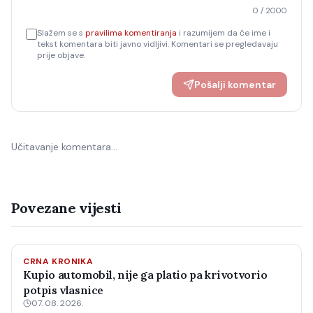
0
/ 2000
Slažem se s
pravilima komentiranja
i razumijem da će ime i
tekst komentara biti javno vidljivi. Komentari se pregledavaju
prije objave.
Pošalji komentar
Učitavanje komentara…
Povezane vijesti
CRNA KRONIKA
Kupio automobil, nije ga platio pa krivotvorio
potpis vlasnice
07. 08. 2026.