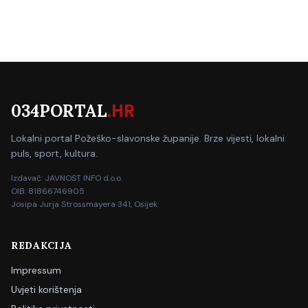
034PORTAL
.HR
Lokalni portal Požeško-slavonske županije. Brze vijesti, lokalni
puls, sport, kultura.
Izdavač: JAVNOST INFO d.o.o.
OIB: 81866746905
Josipa Jurja Strossmayera 341, Osijek
REDAKCIJA
Impressum
Uvjeti korištenja