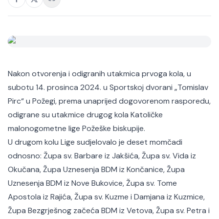
Nakon otvorenja i odigranih utakmica prvoga kola, u
subotu 14. prosinca 2024. u Sportskoj dvorani „Tomislav
Pirc“ u Požegi, prema unaprijed dogovorenom rasporedu,
odigrane su utakmice drugog kola Katoličke
malonogometne lige Požeške biskupije.
U drugom kolu Lige sudjelovalo je deset momčadi
odnosno: Župa sv. Barbare iz Jakšića, Župa sv. Vida iz
Okučana, Župa Uznesenja BDM iz Končanice, Župa
Uznesenja BDM iz Nove Bukovice, Župa sv. Tome
Apostola iz Rajića, Župa sv. Kuzme i Damjana iz Kuzmice,
Župa Bezgrješnog začeća BDM iz Vetova, Župa sv. Petra i