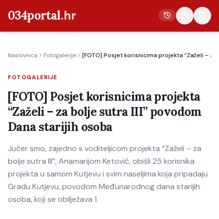
034portal
.hr
Naslovnica
Fotogalerije
[FOTO] Posjet korisnicima projekta “Zaželi – za 
Vijesti
FOTOGALERIJE
Crna kronika
[FOTO] Posjet korisnicima projekta
Poljoprivreda
“Zaželi – za bolje sutra III” povodom
Politika
Dana starijih osoba
Gospodarstvo
Jučer smo, zajedno s voditeljicom projekta “Zaželi – za
Život
bolje sutra III”, Anamarijom Ketović, obišli 25 korisnika
Kultura
projekta u samom Kutjevu i svim naseljima koja pripadaju
Gradu Kutjevu, povodom Međunarodnog dana starijih
Sport
osoba, koji se obilježava 1.