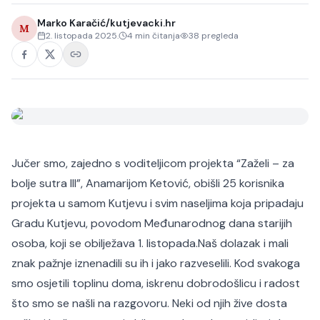
Marko Karačić/kutjevacki.hr
M
2. listopada 2025.
4
min čitanja
38
pregleda
Jučer smo, zajedno s voditeljicom projekta “Zaželi – za
bolje sutra III”, Anamarijom Ketović, obišli 25 korisnika
projekta u samom Kutjevu i svim naseljima koja pripadaju
Gradu Kutjevu, povodom Međunarodnog dana starijih
osoba, koji se obilježava 1. listopada.
Naš dolazak i mali
znak pažnje iznenadili su ih i jako razveselili. Kod svakoga
smo osjetili toplinu doma, iskrenu dobrodošlicu i radost
što smo se našli na razgovoru. Neki od njih žive dosta