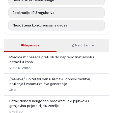
Nedostatak radne snage
Birokracija i EU regulativa
Nepoštena konkurencija iz uvoza
Najnovije
Najčitanije
Mladića iz Knežaca pretukli do neprepoznatljivosti i
ostavili u kanalu
CRNA KRONIKA
/NAJAVA/ Obiteljski dan u Kutjevu donosi molitvu,
druženje i zabavu za sve generacije
ŽIVOT
Petak donosi neugodan preokret: Jaki pljuskovi i
grmljavina prijete dijelu zemlje
DRUŠTVO