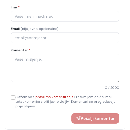
Ime
*
Email
(nije javno, opcionalno)
Komentar
*
0
/ 2000
Slažem se s
pravilima komentiranja
i razumijem da će ime i
tekst komentara biti javno vidljivi. Komentari se pregledavaju
prije objave.
Pošalji komentar