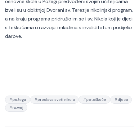
osnovne škole u Požegi predvođeni svojim učiteljicama
izveli su u obližnjoj Dvorani sv. Terezije nikolinjski program,
a na kraju programa pridružio im se i sv. Nikola koji je djeci
s teškoćama u razvoju i mladima s invaliditetom podijelio
darove.
#
požega
#
proslava sveti nikola
#
poteškoće
#
djeca
#
razvoj