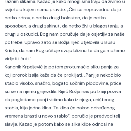
raznim slikama. Kazao je kako mnogi smatraju da živimo u
svijetu u kojem nema pravde. „Čini se nepravedno da je
netko zdrav, a netko drugi bolestan, da je netko
sposoban, a drugi zakinut, da netko živi u blagostanju, a
drugi u oskudici. Bog nam poručuje da je osjetljiv za naše
potrebe. Upravo zato se Božja riječ utjelovila u Isusu
Kristu, da nam Bog očituje svoju blizinu te da ga možemo
vidjeti i čuti.“
Kanonik Krpeljević je potom protumačio sliku panja za
koji prorok Izaija kaže da će proklijati. „Panj je nekoć bio
stablo visoko, snažno, bogato sočnim plodovima, ptice
su se na njemu gnijezdile. Riječ Božja nas po Izaiji poziva
da pogledamo panj i vidimo kako iz njega, uništenog
stabla, klija jedna klica. Ta klica će nakon određenog
vremena izrasti u novo stablo“, poručio je predvoditelj
slavlja. Kazao je potom kako se slika klice odnosi na