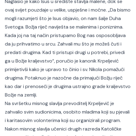
Naglasio je kako Isus u središte stavlja malene, dok se
ovaj svijet pouzdaje u velike, uspješne i moćne. „Da bismo
mogli razumjeti što je Isus objavio, on nam šalje Duha
Svetoga. Božja riječ naviješta se malenima i poniznima.
Kada joj na taj način pristupamo Bog nas osposobljava
da ju prihvatimo u srcu. Zahvali mu što je možeš čuti i
predati drugima. Kad ti pristupi drugi u potrebi, privedi
ga u Božje kraljevstvo“, poručio je kanonik Krpeljević
primijetivši kako je upravo to činio i sv. Nikola pomažući
drugima. Potaknuo je nazočne da primajući Božju riječ
kao dar i prenoseći je drugima ustrajno grade kraljevstvo
Božje na zemlji.
Na svršetku misnog slavlja prevoditelj Krpeljević je
zahvalio svim sudionicima, osobito mladima koji su pjevali
i karitasovim volonterima koji su organizirali program.
Nakon misnog slavlja učenici drugih razreda Katoličke