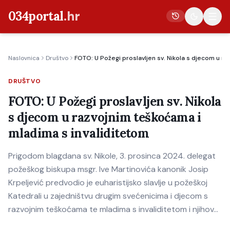
034portal
.hr
Naslovnica
Društvo
FOTO: U Požegi proslavljen sv. Nikola s djecom u r
Vijesti
DRUŠTVO
Crna kronika
FOTO: U Požegi proslavljen sv. Nikola
Poljoprivreda
s djecom u razvojnim teškoćama i
Politika
mladima s invaliditetom
Gospodarstvo
Prigodom blagdana sv. Nikole, 3. prosinca 2024. delegat
Život
požeškog biskupa msgr. Ive Martinovića kanonik Josip
Kultura
Krpeljević predvodio je euharistijsko slavlje u požeškoj
Katedrali u zajedništvu drugim svećenicima i djecom s
Sport
razvojnim teškoćama te mladima s invaliditetom i njihov…