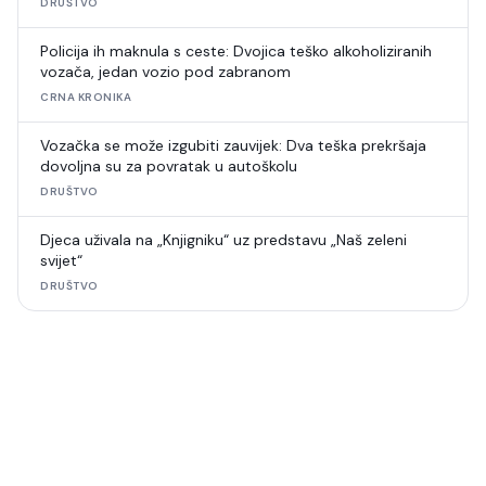
DRUŠTVO
Policija ih maknula s ceste: Dvojica teško alkoholiziranih
vozača, jedan vozio pod zabranom
CRNA KRONIKA
Vozačka se može izgubiti zauvijek: Dva teška prekršaja
dovoljna su za povratak u autoškolu
DRUŠTVO
Djeca uživala na „Knjigniku“ uz predstavu „Naš zeleni
svijet“
DRUŠTVO