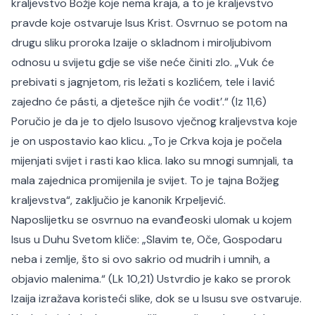
kraljevstvo Božje koje nema kraja, a to je kraljevstvo
pravde koje ostvaruje Isus Krist. Osvrnuo se potom na
drugu sliku proroka Izaije o skladnom i miroljubivom
odnosu u svijetu gdje se više neće činiti zlo. „Vuk će
prebivati s jagnjetom, ris ležati s kozlićem, tele i lavić
zajedno će pásti, a djetešce njih će vodit’.“ (Iz 11,6)
Poručio je da je to djelo Isusovo vječnog kraljevstva koje
je on uspostavio kao klicu. „To je Crkva koja je počela
mijenjati svijet i rasti kao klica. Iako su mnogi sumnjali, ta
mala zajednica promijenila je svijet. To je tajna Božjeg
kraljevstva“, zaključio je kanonik Krpeljević.
Naposlijetku se osvrnuo na evanđeoski ulomak u kojem
Isus u Duhu Svetom kliče: „Slavim te, Oče, Gospodaru
neba i zemlje, što si ovo sakrio od mudrih i umnih, a
objavio malenima.“ (Lk 10,21) Ustvrdio je kako se prorok
Izaija izražava koristeći slike, dok se u Isusu sve ostvaruje.