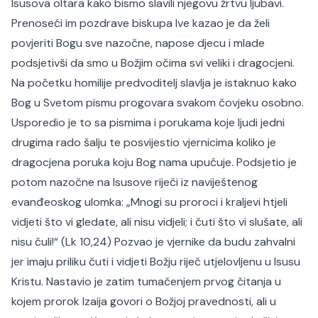
Isusova oltara kako bismo slavili njegovu žrtvu ljubavi.
Prenoseći im pozdrave biskupa Ive kazao je da želi
povjeriti Bogu sve nazočne, napose djecu i mlade
podsjetivši da smo u Božjim očima svi veliki i dragocjeni.
Na početku homilije predvoditelj slavlja je istaknuo kako
Bog u Svetom pismu progovara svakom čovjeku osobno.
Usporedio je to sa pismima i porukama koje ljudi jedni
drugima rado šalju te posvijestio vjernicima koliko je
dragocjena poruka koju Bog nama upućuje. Podsjetio je
potom nazočne na Isusove riječi iz naviještenog
evanđeoskog ulomka: „Mnogi su proroci i kraljevi htjeli
vidjeti što vi gledate, ali nisu vidjeli; i čuti što vi slušate, ali
nisu čuli!“ (Lk 10,24) Pozvao je vjernike da budu zahvalni
jer imaju priliku čuti i vidjeti Božju riječ utjelovljenu u Isusu
Kristu. Nastavio je zatim tumačenjem prvog čitanja u
kojem prorok Izaija govori o Božjoj pravednosti, ali u