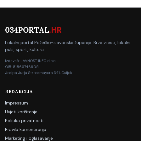
034PORTAL
.HR
Lokalni portal Požeško-slavonske županije. Brze vijesti, lokalni
puls, sport, kultura.
Izdavač: JAVNOST INFO d.o.o.
OIB: 81866746905
Josipa Jurja Strossmayera 341, Osijek
REDAKCIJA
Impressum
Uvjeti korištenja
Politika privatnosti
Pravila komentiranja
Marketing i oglašavanje