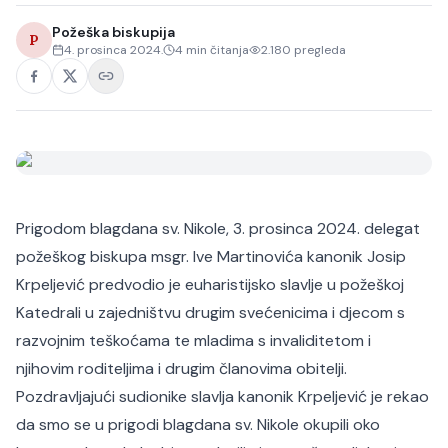
Požeška biskupija
P
4. prosinca 2024.
4
min čitanja
2.180
pregleda
Prigodom blagdana sv. Nikole, 3. prosinca 2024. delegat
požeškog biskupa msgr. Ive Martinovića kanonik Josip
Krpeljević predvodio je euharistijsko slavlje u požeškoj
Katedrali u zajedništvu drugim svećenicima i djecom s
razvojnim teškoćama te mladima s invaliditetom i
njihovim roditeljima i drugim članovima obitelji.
Pozdravljajući sudionike slavlja kanonik Krpeljević je rekao
da smo se u prigodi blagdana sv. Nikole okupili oko