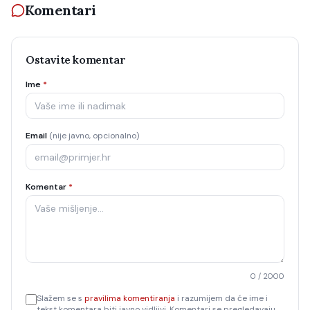
Komentari
Ostavite komentar
Ime
*
Email
(nije javno, opcionalno)
Komentar
*
0
/ 2000
Slažem se s
pravilima komentiranja
i razumijem da će ime i
tekst komentara biti javno vidljivi. Komentari se pregledavaju