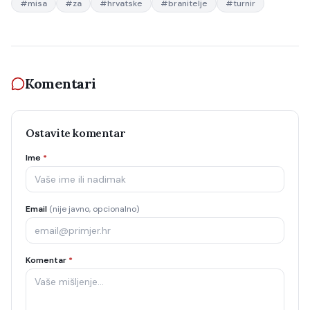
#
misa
#
za
#
hrvatske
#
branitelje
#
turnir
Komentari
Ostavite komentar
Ime
*
Email
(nije javno, opcionalno)
Komentar
*