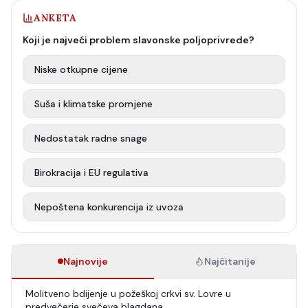
ANKETA
Koji je najveći problem slavonske poljoprivrede?
Niske otkupne cijene
Suša i klimatske promjene
Nedostatak radne snage
Birokracija i EU regulativa
Nepoštena konkurencija iz uvoza
Najnovije
Najčitanije
Molitveno bdijenje u požeškoj crkvi sv. Lovre u
predvečerje svečeva blagdana