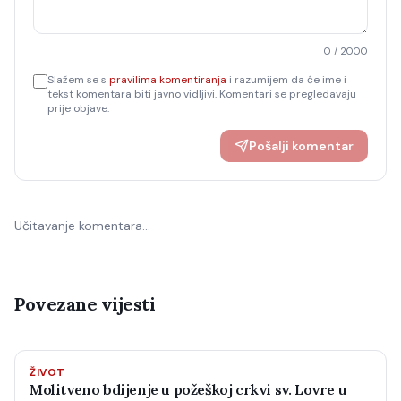
0
/ 2000
Slažem se s
pravilima komentiranja
i razumijem da će ime i
tekst komentara biti javno vidljivi. Komentari se pregledavaju
prije objave.
Pošalji komentar
Učitavanje komentara…
Povezane vijesti
ŽIVOT
Molitveno bdijenje u požeškoj crkvi sv. Lovre u