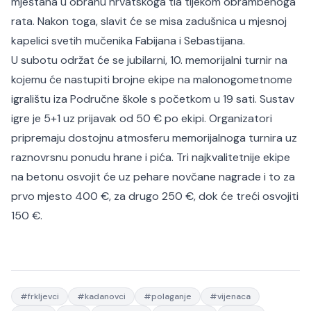
mještana u obranu hrvatskoga tla tijekom obrambenoga
rata. Nakon toga, slavit će se misa zadušnica u mjesnoj
kapelici svetih mučenika Fabijana i Sebastijana.
U subotu održat će se jubilarni, 10. memorijalni turnir na
kojemu će nastupiti brojne ekipe na malonogometnome
igralištu iza Područne škole s početkom u 19 sati. Sustav
igre je 5+1 uz prijavak od 50 € po ekipi. Organizatori
pripremaju dostojnu atmosferu memorijalnoga turnira uz
raznovrsnu ponudu hrane i pića. Tri najkvalitetnije ekipe
na betonu osvojit će uz pehare novčane nagrade i to za
prvo mjesto 400 €, za drugo 250 €, dok će treći osvojiti
150 €.
#
frkljevci
#
kadanovci
#
polaganje
#
vijenaca