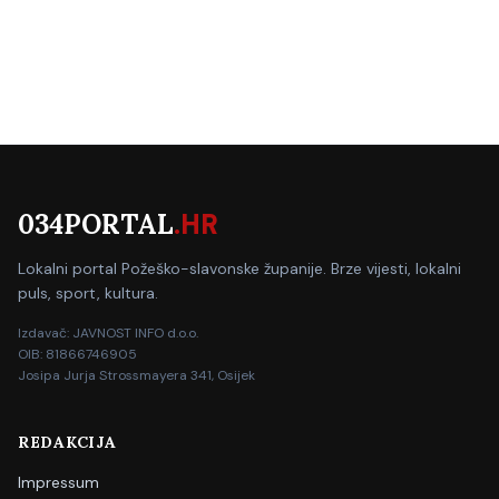
034PORTAL
.HR
Lokalni portal Požeško-slavonske županije. Brze vijesti, lokalni
puls, sport, kultura.
Izdavač: JAVNOST INFO d.o.o.
OIB: 81866746905
Josipa Jurja Strossmayera 341, Osijek
REDAKCIJA
Impressum