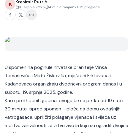
Kresimir Putrić
K
18. srpnja 2025.
4
min čitanja
2.810
pregleda
U spomen na poginule hrvatske branitelje Vinka
Tomaševića i Matu Živkovića, mještani Frkljevaca i
Kadanovaca organiziraju dvodnevni program danas i u
subotu, 19. srpnja 2025. godine.
Kao i prethodnih godina, ovoga će se petka od 19 sati i
30 minuta, ispred spomen – ploče na domu ovdašnjih
vatrogasaca, upriličiti polaganje vijenaca i svijeća uz
molitvu zahvalnosti za žrtvu života koju su ugradili dvojica