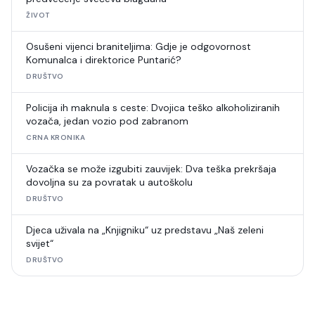
ŽIVOT
Osušeni vijenci braniteljima: Gdje je odgovornost
Komunalca i direktorice Puntarić?
DRUŠTVO
Policija ih maknula s ceste: Dvojica teško alkoholiziranih
vozača, jedan vozio pod zabranom
CRNA KRONIKA
Vozačka se može izgubiti zauvijek: Dva teška prekršaja
dovoljna su za povratak u autoškolu
DRUŠTVO
Djeca uživala na „Knjigniku“ uz predstavu „Naš zeleni
svijet“
DRUŠTVO