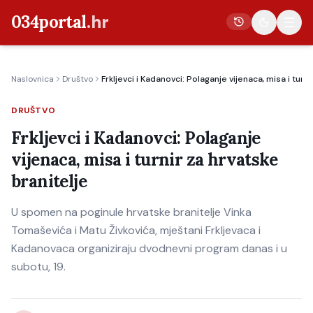
034portal
.hr
Naslovnica
Društvo
Frkljevci i Kadanovci: Polaganje vijenaca, misa i turni
Vijesti
DRUŠTVO
Crna kronika
Frkljevci i Kadanovci: Polaganje
Poljoprivreda
vijenaca, misa i turnir za hrvatske
Politika
branitelje
Gospodarstvo
U spomen na poginule hrvatske branitelje Vinka
Život
Tomaševića i Matu Živkovića, mještani Frkljevaca i
Kultura
Kadanovaca organiziraju dvodnevni program danas i u
subotu, 19.
Sport