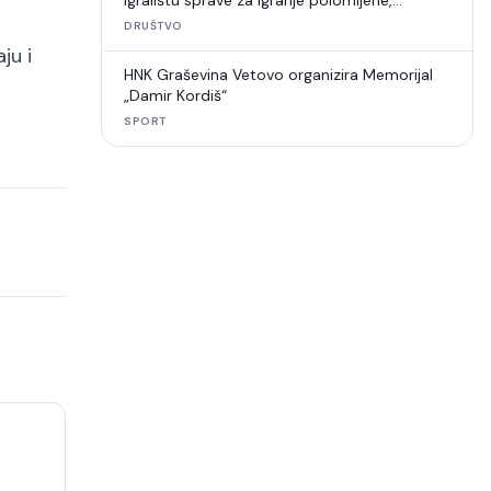
igralištu sprave za igranje polomljene,
umjetna trava u raspadu
DRUŠTVO
ju i
HNK Graševina Vetovo organizira Memorijal
„Damir Kordiš“
SPORT