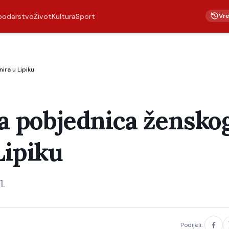
Vr
podarstvo
Život
Kultura
Sport
ira u Lipiku
va pobjednica žensko
Lipiku
1.
Podijeli: