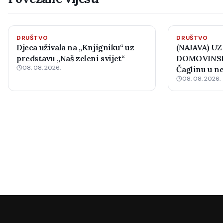
DRUŠTVO
DRUŠTVO
Djeca uživala na „Knjigniku“ uz
(NAJAVA) UZ
predstavu „Naš zeleni svijet“
DOMOVINSK
08. 08. 2026.
Čaglinu u ne
08. 08. 2026.
međunarodni