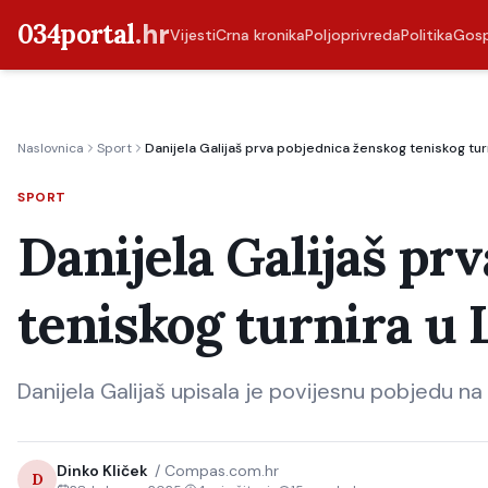
034portal
.hr
Vijesti
Crna kronika
Poljoprivreda
Politika
Gos
Naslovnica
Sport
Danijela Galijaš prva pobjednica ženskog teniskog turn
SPORT
Danijela Galijaš pr
teniskog turnira u 
Danijela Galijaš upisala je povijesnu pobjedu na 
Dinko Kliček
/
Compas.com.hr
D