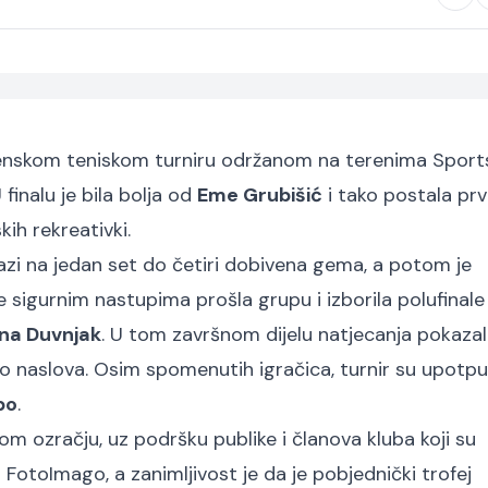
 Ženskom teniskom turniru održanom na terenima Spor
 finalu je bila bolja od
Eme Grubišić
i tako postala pr
kih rekreativki.
azi na jedan set do četiri dobivena gema, a potom je
e sigurnim nastupima prošla grupu i izborila polufinale
Ana Duvnjak
. U tom završnom dijelu natjecanja pokazal
do naslova. Osim spomenutih igračica, turnir su upotpu
bo
.
kom ozračju, uz podršku publike i članova kluba koji su
 FotoImago, a zanimljivost je da je pobjednički trofej