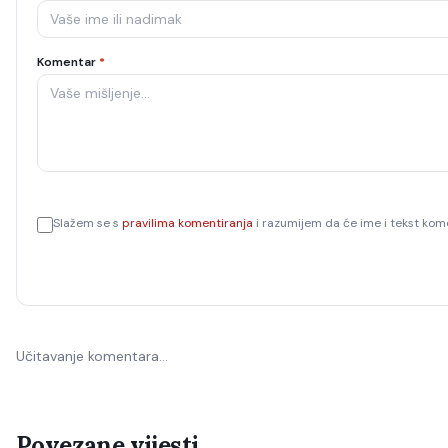
Komentar
*
Slažem se s
pravilima komentiranja
i razumijem da će ime i tekst kome
Učitavanje komentara…
Povezane vijesti