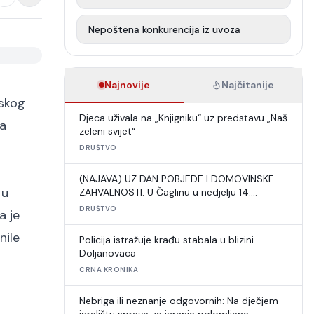
Nepoštena konkurencija iz uvoza
Najnovije
Najčitanije
tskog
Djeca uživala na „Knjigniku“ uz predstavu „Naš
va
zeleni svijet“
DRUŠTVO
(NAJAVA) UZ DAN POBJEDE I DOMOVINSKE
 u
ZAHVALNOSTI: U Čaglinu u nedjelju 14.
međunarodni šahovski turnir
DRUŠTVO
a je
nile
Policija istražuje krađu stabala u blizini
Doljanovaca
CRNA KRONIKA
Nebriga ili neznanje odgovornih: Na dječjem