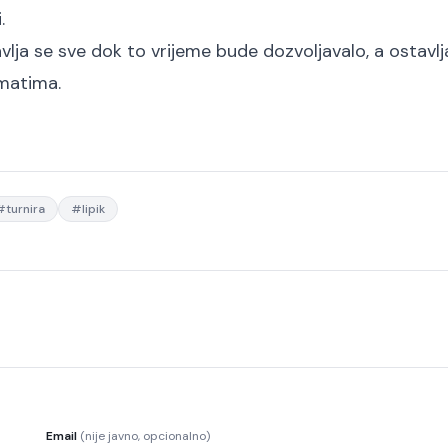
.
ja se sve dok to vrijeme bude dozvoljavalo, a ostavlja
rmatima.
#
turnira
#
lipik
Email
(nije javno, opcionalno)