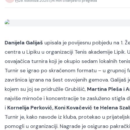
28. kolovoza 2025.
4
min čitanja
15
pregleda
Danijela Galijaš
upisala je povijesnu pobjedu na 1.
centra u Lipiku u organizaciji Tenis akademije Lipik. U
osvajačica turnira koji je okupio sedam lokalnih tenis
Turnir se igrao po skraćenom formatu – u grupnoj f
završnica igrana na šest osvojenih gemova. Galijaš j
kojem su joj se pridružile Grubišić,
Martina Pleša i 
najviše mirnoće i koncentracije te zasluženo stigla 
i
Kornelija Perković, Koni Kovačević te Helena Sza
Turnir je, kako navode iz kluba, protekao u prijateljs
pomogli u organizaciji. Nagrade je osigurao pakrački