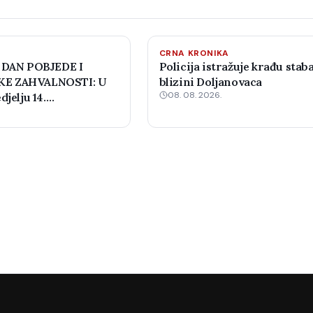
CRNA KRONIKA
 DAN POBJEDE I
Policija istražuje krađu staba
E ZAHVALNOSTI: U
blizini Doljanovaca
08. 08. 2026.
djelju 14.
 šahovski turnir