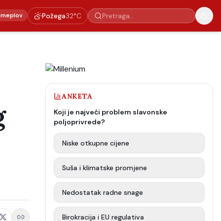
emeplov
Požega
32
°C
ANKETA
g
Koji je najveći problem slavonske
poljoprivrede?
Niske otkupne cijene
Suša i klimatske promjene
Nedostatak radne snage
Birokracija i EU regulativa