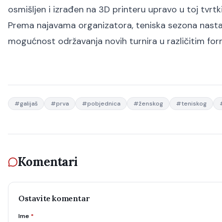
osmišljen i izrađen na 3D printeru upravo u toj tvrtki
Prema najavama organizatora, teniska sezona nastavl
mogućnost održavanja novih turnira u različitim fo
#
galijaš
#
prva
#
pobjednica
#
ženskog
#
teniskog
Komentari
Ostavite komentar
Ime
*