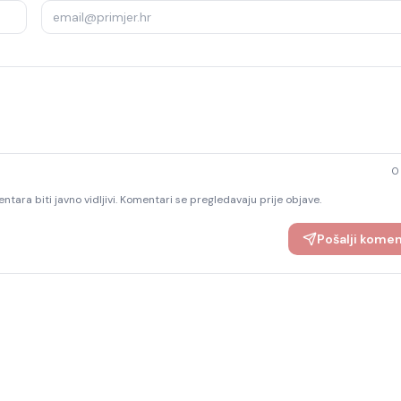
0
ntara biti javno vidljivi. Komentari se pregledavaju prije objave.
Pošalji kome