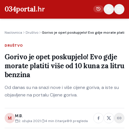
034portal
.hr
Naslovnica
Društvo
Gorivo je opet poskupjelo! Evo gdje morate platiti v
Vijesti
DRUŠTVO
Crna kronika
Gorivo je opet poskupjelo! Evo gdje
Poljoprivreda
morate platiti više od 10 kuna za litru
Politika
benzina
Gospodarstvo
Od danas su na snazi nove i više cijene goriva, a iste su
Život
objavljene na portalu Cijene goriva.
Kultura
Sport
M.B.
M
2. ožujka 2021.
4
min čitanja
9
pregleda