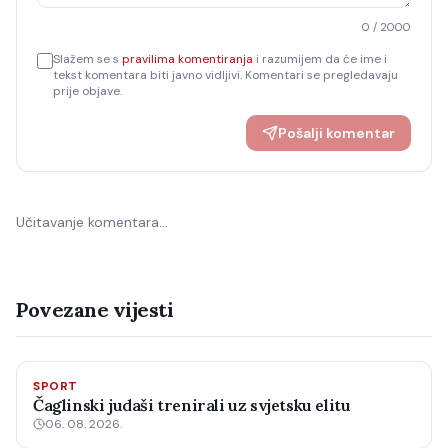
0
/ 2000
Slažem se s
pravilima komentiranja
i razumijem da će ime i
tekst komentara biti javno vidljivi. Komentari se pregledavaju
prije objave.
Pošalji komentar
Učitavanje komentara…
Povezane vijesti
SPORT
Čaglinski judaši trenirali uz svjetsku elitu
06. 08. 2026.