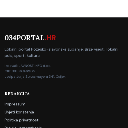
034PORTAL
.HR
Lokalni portal Požeško-slavonske županije. Brze vijesti, lokalni
puls, sport, kultura.
Izdavač: JAVNOST INFO d.o.o.
OIB: 81866746905
Josipa Jurja Strossmayera 341, Osijek
REDAKCIJA
Impressum
Uvjeti korištenja
Politika privatnosti