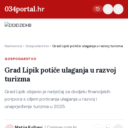
034portal
.hr
Vijesti
Naslovnica
Gospodarstvo
Grad Lipik potiče ulaganja u razvoj turizma
Crna kronika
Poljoprivreda
GOSPODARSTVO
Politika
Grad Lipik potiče ulaganja u razvoj
turizma
Gospodarstvo
Život
Grad Lipik objavio je natječaj za dodjelu financijskih
Kultura
potpora s ciljem poticanja ulaganja u razvoj i
unaprjeđenje turizma u 2025.
Sport
Matija Kulhavi
/
Compas.com.hr