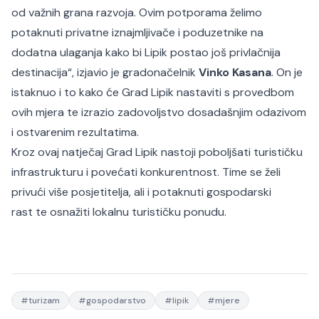
od važnih grana razvoja. Ovim potporama želimo
potaknuti privatne iznajmljivače i poduzetnike na
dodatna ulaganja kako bi Lipik postao još privlačnija
destinacija
“, izjavio je gradonačelnik
Vinko Kasana
. On je
istaknuo i to kako će Grad Lipik nastaviti s provedbom
ovih mjera te izrazio zadovoljstvo dosadašnjim odazivom
i ostvarenim rezultatima.
Kroz ovaj natječaj Grad Lipik nastoji poboljšati turističku
infrastrukturu i povećati konkurentnost. Time se želi
privući više posjetitelja, ali i potaknuti gospodarski
rast te osnažiti lokalnu turističku ponudu.
#
turizam
#
gospodarstvo
#
lipik
#
mjere