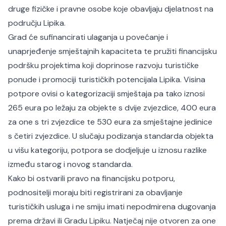
druge fizičke i pravne osobe koje obavljaju djelatnost na
području Lipika.
Grad će sufinancirati ulaganja u povećanje i
unaprjeđenje smještajnih kapaciteta te pružiti financijsku
podršku projektima koji doprinose razvoju turističke
ponude i promociji turističkih potencijala Lipika. Visina
potpore ovisi o kategorizaciji smještaja pa tako iznosi
265 eura po ležaju za objekte s dvije zvjezdice, 400 eura
za one s tri zvjezdice te 530 eura za smještajne jedinice
s četiri zvjezdice. U slučaju podizanja standarda objekta
u višu kategoriju, potpora se dodjeljuje u iznosu razlike
između starog i novog standarda.
Kako bi ostvarili pravo na financijsku potporu,
podnositelji moraju biti registrirani za obavljanje
turističkih usluga i ne smiju imati nepodmirena dugovanja
prema državi ili Gradu Lipiku. Natječaj nije otvoren za one