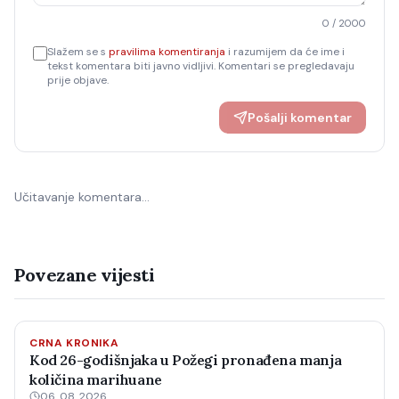
0
/ 2000
Slažem se s
pravilima komentiranja
i razumijem da će ime i
tekst komentara biti javno vidljivi. Komentari se pregledavaju
prije objave.
Pošalji komentar
Učitavanje komentara…
Povezane vijesti
CRNA KRONIKA
Kod 26-godišnjaka u Požegi pronađena manja
količina marihuane
06. 08. 2026.