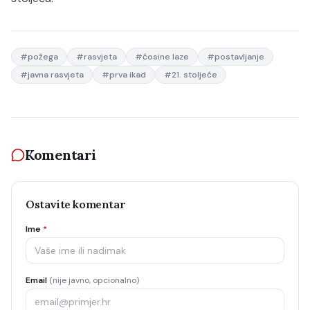
#
požega
#
rasvjeta
#
ćosine laze
#
postavljanje
#
javna rasvjeta
#
prva ikad
#
21. stoljeće
Komentari
Ostavite komentar
Ime
*
Email
(nije javno, opcionalno)