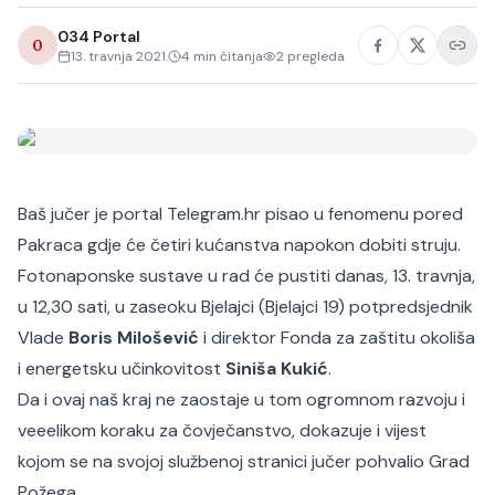
034 Portal
0
13. travnja 2021.
4
min čitanja
2
pregleda
Baš jučer je portal Telegram.hr pisao u fenomenu pored
Pakraca gdje će četiri kućanstva napokon dobiti struju.
Fotonaponske sustave u rad će pustiti danas, 13. travnja,
u 12,30 sati, u zaseoku Bjelajci (Bjelajci 19) potpredsjednik
Vlade
Boris Milošević
i direktor Fonda za zaštitu okoliša
i energetsku učinkovitost
Siniša Kukić
.
Da i ovaj naš kraj ne zaostaje u tom ogromnom razvoju i
veeelikom koraku za čovječanstvo, dokazuje i vijest
kojom se na svojoj službenoj stranici jučer pohvalio
Grad
Požega.