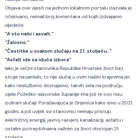
Objava ove vijesti na jednom lokalnom portalu izazvala je,
očekivano, nemali broj komentara od kojih izdvajamo
sljedeće:
"A sto nebi i asvalt."
"Žalosno."
"Čestitke u svakom slučaju na 21. stoljeću.."
"Asfalt ide za iduće izbore"
Iako je većini stanovnika Republike Hrvatske život bez
struje nezamisliv, to nije slučaj u ovim našim krajevima jer,
kako neslužbeno doznajemo, takvih sela na području
cijele Požeško-slavonske županije ima još te ovo nisu
izolirani slučaji. Poražavajuća je činjenica kako smo u 2021.
godini, a još uvijek svi stanovnici nemaju pristup
električnoj energiji, javnoj rasvjeti, kanalizaciji, asfaltu i
ostalim potrepštinama važnim za život dostojan 21.
stoljeća.