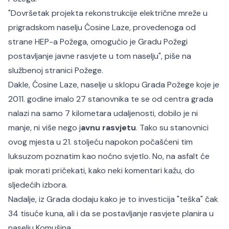
"Dovršetak projekta rekonstrukcije električne mreže u
prigradskom naselju Ćosine Laze, provedenoga od
strane HEP-a Požega, omogućio je Gradu Požegi
postavljanje javne rasvjete u tom naselju", piše na
službenoj stranici
Požege.
Dakle, Ćosine Laze, naselje u sklopu Grada Požege koje je
2011. godine imalo 27 stanovnika te se od centra grada
nalazi na samo 7 kilometara udaljenosti, dobilo je ni
manje, ni više nego j
avnu rasvjetu
. Tako su stanovnici
ovog mjesta u 21. stoljeću napokon počašćeni tim
luksuzom poznatim kao noćno svjetlo. No, na asfalt će
ipak morati pričekati, kako neki komentari kažu, do
sljedećih izbora.
Nadalje, iz Grada dodaju kako je to investicija "teška" čak
34 tisuće kuna, ali i da se postavljanje rasvjete planira u
naselju Komušina.