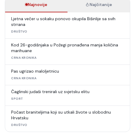
Najnovije
Najčitanije
Ljetna večer u sokaku ponovo okupila Bišinlije sa svih
strrana
DRUŠTVO
Kod 26-godišnjaka u Požegi pronađena manja količina
marihuane
CRNA KRONIKA
Pas ugrizao maloljetnicu
CRNA KRONIKA
Čaglinski judaši trenirali uz svjetsku elitu
SPORT
Počast braniteljima koji su utkali živote u slobodnu
Hrvatsku
DRUŠTVO