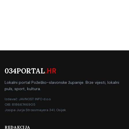
034PORTAL
.HR
Lokalni portal Požeško-slavonske županije. Brze vijesti, lokalni
puls, sport, kultura.
Izdavač: JAVNOST INFO d.o.o.
OIB: 81866746905
Josipa Jurja Strossmayera 341, Osijek
REDAKCIJA