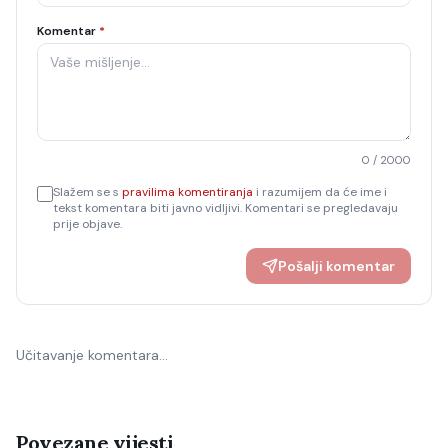
Komentar
*
0
/ 2000
Slažem se s
pravilima komentiranja
i razumijem da će ime i
tekst komentara biti javno vidljivi. Komentari se pregledavaju
prije objave.
Pošalji komentar
Učitavanje komentara…
Povezane vijesti