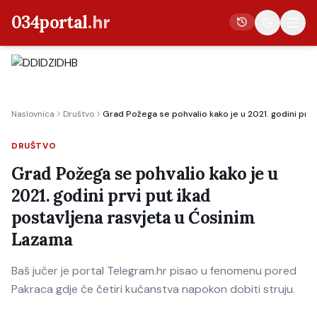
034portal
.hr
Vijesti
Naslovnica
Društvo
Grad Požega se pohvalio kako je u 2021. godini prvi
Crna kronika
Poljoprivreda
DRUŠTVO
Politika
Grad Požega se pohvalio kako je u
2021. godini prvi put ikad
Gospodarstvo
postavljena rasvjeta u Ćosinim
Život
Lazama
Kultura
Sport
Baš jučer je portal Telegram.hr pisao u fenomenu pored
Pakraca gdje će četiri kućanstva napokon dobiti struju.