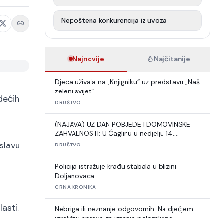
Nepoštena konkurencija iz uvoza
Najnovije
Najčitanije
Djeca uživala na „Knjigniku“ uz predstavu „Naš
zeleni svijet“
dećih
DRUŠTVO
(NAJAVA) UZ DAN POBJEDE I DOMOVINSKE
ZAHVALNOSTI: U Čaglinu u nedjelju 14.
međunarodni šahovski turnir
slavu
DRUŠTVO
Policija istražuje krađu stabala u blizini
Doljanovaca
CRNA KRONIKA
asti,
Nebriga ili neznanje odgovornih: Na dječjem