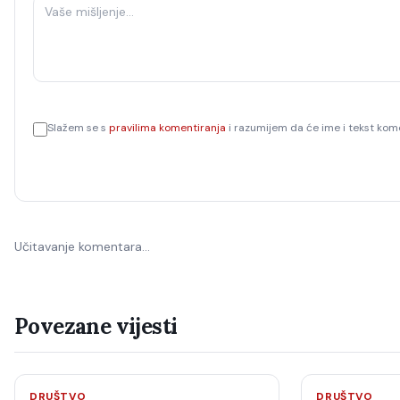
Slažem se s
pravilima komentiranja
i razumijem da će ime i tekst kome
Učitavanje komentara…
Povezane vijesti
DRUŠTVO
DRUŠTVO