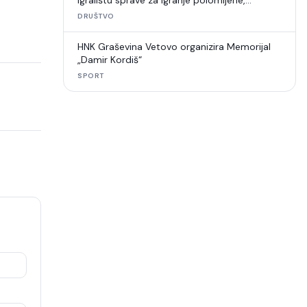
igralištu sprave za igranje polomljene,
umjetna trava u raspadu
DRUŠTVO
HNK Graševina Vetovo organizira Memorijal
„Damir Kordiš“
SPORT