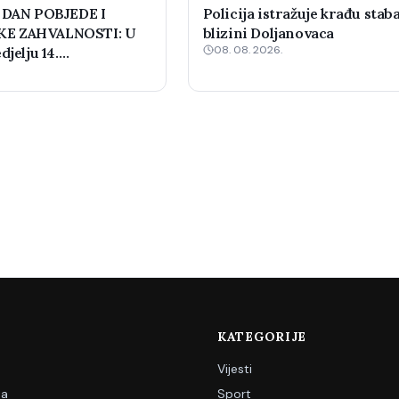
 DAN POBJEDE I
Policija istražuje krađu staba
E ZAHVALNOSTI: U
blizini Doljanovaca
08. 08. 2026.
djelju 14.
 šahovski turnir
KATEGORIJE
Vijesti
ja
Sport