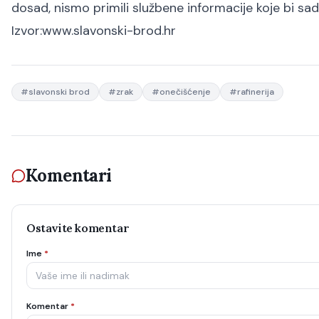
dosad, nismo primili službene informacije koje bi sa
Izvor:www.slavonski-brod.hr
#
slavonski brod
#
zrak
#
onečišćenje
#
rafinerija
Komentari
Ostavite komentar
Ime
*
Komentar
*