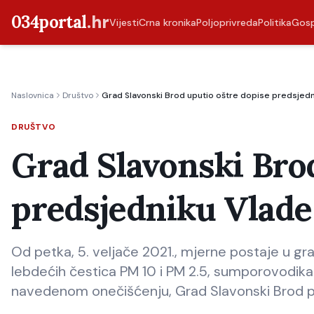
034portal
.hr
Vijesti
Crna kronika
Poljoprivreda
Politika
Gos
Naslovnica
Društvo
Grad Slavonski Brod uputio oštre dopise predsjedni
DRUŠTVO
Grad Slavonski Brod
predsjedniku Vlade
Od petka, 5. veljače 2021., mjerne postaje u g
lebdećih čestica PM 10 i PM 2.5, sumporovodika
navedenom onečišćenju, Grad Slavonski Brod po