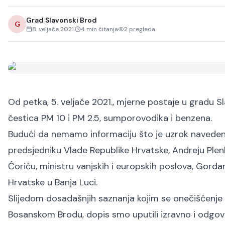
Grad Slavonski Brod
G
8. veljače 2021.
4
min čitanja
2
pregleda
Od petka, 5. veljače 2021., mjerne postaje u gradu 
čestica PM 10 i PM 2.5, sumporovodika i benzena.
Budući da nemamo informaciju što je uzrok naveden
predsjedniku Vlade Republike Hrvatske, Andreju Plen
Ćoriću, ministru vanjskih i europskih poslova, Gor
Hrvatske u Banja Luci.
Slijedom dosadašnjih saznanja kojim se onečišćenje zr
Bosanskom Brodu, dopis smo uputili izravno i odgovo