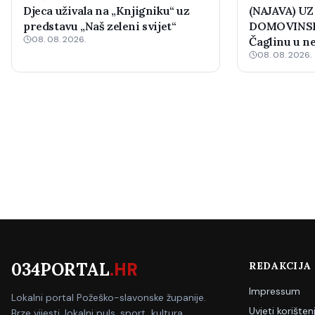
Djeca uživala na „Knjigniku“ uz
(NAJAVA) UZ
predstavu „Naš zeleni svijet“
DOMOVINSK
08. 08. 2026.
Čaglinu u ne
08. 08. 2026.
međunarodni
034PORTAL
.HR
REDAKCIJA
Impressum
Lokalni portal Požeško-slavonske županije.
Uvjeti korišten
Brze vijesti, lokalni puls, sport, kultura.