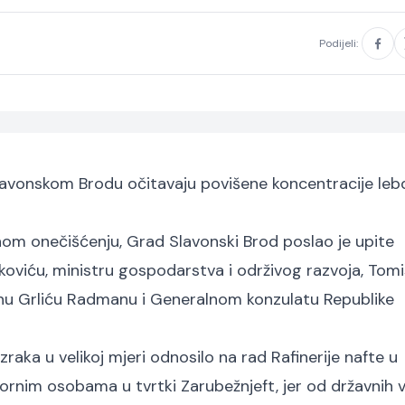
Podijeli:
Slavonskom Brodu očitavaju povišene koncentracije leb
om onečišćenju, Grad Slavonski Brod poslao je upite
koviću, ministru gospodarstva i održivog razvoja, Tomi
danu Grliću Radmanu i Generalnom konzulatu Republike
aka u velikoj mjeri odnosilo na rad Rafinerije nafte u
rnim osobama u tvrtki Zarubežnjeft, jer od državnih vl