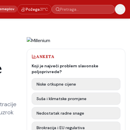
emeplov
Požega
31
°C
ANKETA
e
Koji je najveći problem slavonske
poljoprivrede?
Niske otkupne cijene
Suša i klimatske promjene
tracije
 uzrok
Nedostatak radne snage
Birokracija i EU regulativa