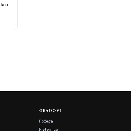
la u
GRADOVI
Požega
Pleternica