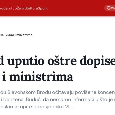
Vr
podarstvo
Život
Kultura
Sport
ku Vlade i ministrima
 uputio oštre dopis
 i ministrima
radu Slavonskom Brodu očitavaju povišene koncen
 i benzena. Budući da nemamo informaciju što je
slao je upite predsjedniku Vl…