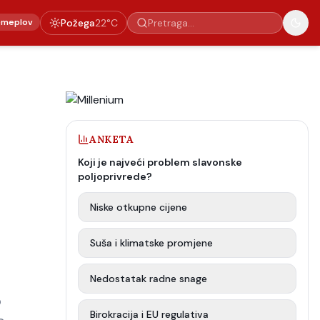
emeplov
Požega
22
°C
ANKETA
Koji je najveći problem slavonske
poljoprivrede?
Niske otkupne cijene
Suša i klimatske promjene
Nedostatak radne snage
o
Birokracija i EU regulativa