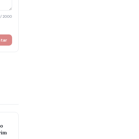
/ 2000
ntar
io
vim