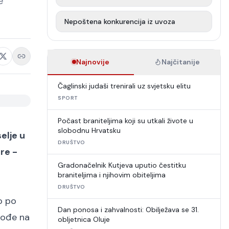
e
Nepoštena konkurencija iz uvoza
Najnovije
Najčitanije
Čaglinski judaši trenirali uz svjetsku elitu
SPORT
Počast braniteljima koji su utkali živote u
slobodnu Hrvatsku
elje u
DRUŠTVO
re -
Gradonačelnik Kutjeva uputio čestitku
braniteljima i njihovim obiteljima
DRUŠTVO
o po
Dan ponosa i zahvalnosti: Obilježava se 31.
dođe na
obljetnica Oluje