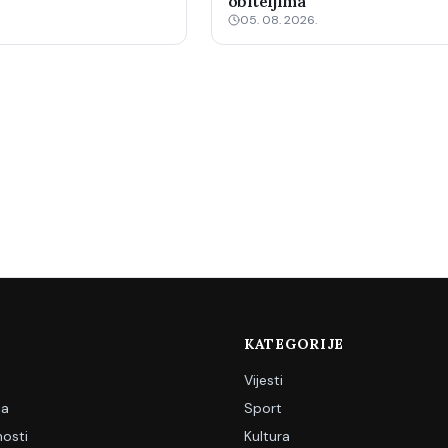
obiteljima
05. 08. 2026.
KATEGORIJE
Vijesti
ja
Sport
nosti
Kultura