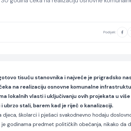
d 30 godina čeka na realizaciju osnovne komunaln
Podijeli:
gotovo tisuću stanovnika i najveće je prigradsko nas
čeka na realizaciju osnovne komunalne infrastruktu
 lokalnih vlasti i uključivanju ovih projekata u više
i ubrzo stali, barem kad je riječ o kanalizaciji.
 djeca, školarci i pješaci svakodnevno hodaju doslovn
ji je godinama predmet političkih obećanja, nikako da 