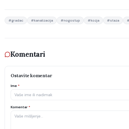
#
gradac
#
kanalizacija
#
nogostup
#
kozja
#
staza
Komentari
Ostavite komentar
Ime
*
Komentar
*