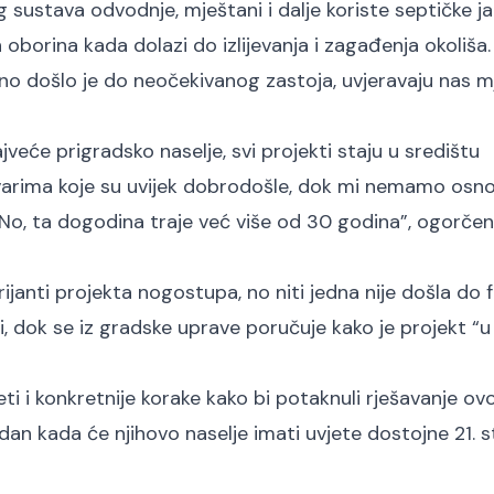
g sustava odvodnje, mještani i dalje koriste septičke j
borina kada dolazi do izlijevanja i zagađenja okoliša.
 no došlo je do neočekivanog zastoja, uvjeravaju nas m
eće prigradsko naselje, svi projekti staju u središtu
stvarima koje su uvijek dobrodošle, dok mi nemamo osn
’. No, ta dogodina traje već više od 30 godina”, ogorče
rijanti projekta nogostupa, no niti jedna nije došla do 
i, dok se iz gradske uprave poručuje kako je projekt “u 
 i konkretnije korake kako bi potaknuli rješavanje ov
an kada će njihovo naselje imati uvjete dostojne 21. st