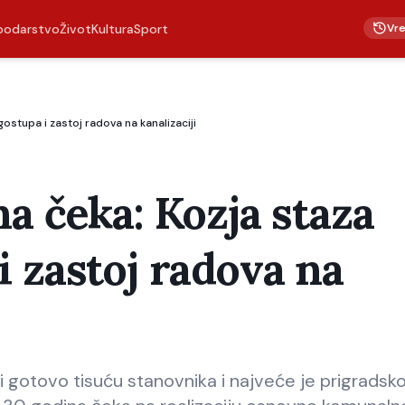
Vr
podarstvo
Život
Kultura
Sport
stupa i zastoj radova na kanalizaciji
a čeka: Kozja staza
 zastoj radova na
i gotovo tisuću stanovnika i najveće je prigradsk