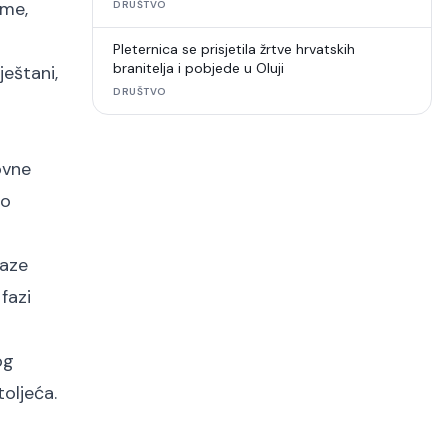
ame,
DRUŠTVO
Pleternica se prisjetila žrtve hrvatskih
branitelja i pobjede u Oluji
ještani,
DRUŠTVO
ovne
no
faze
fazi
og
oljeća.