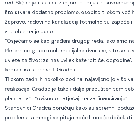
red. Slično je i s kanalizacijom - umjesto suvremeno
što stvara dodatne probleme, osobito tijekom većih o
Zapravo, radovi na kanalizaciji fotmalno su započeli
a problema je puno.
“Osjećamo se kao građani drugog reda. Iako smo najv
Pleternice, grade multimedijalne dvorane, kite se 
uvjete za život; za nas uvijek kaže ‘bit će, dogodine
komentira stanovnik Gradca.
Tijekom zadnjih nekoliko godina, najavljeno je više va
realizacije. Gradac je tako i dalje prepušten sam seb
planiranja” i “ovisno o natječajima za financiranje”.
Stanovnici Gradca poručuju kako su spremni poduzeti
problema, a mnogi se pitaju hoće li uopće dočekati d