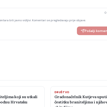
0
ntara biti javno vidljivi. Komentari se pregledavaju prije objave.
Pošalji kome
DRUŠTVO
teljima koji su utkali
Gradonačelnik Kutjeva uput
obodnu Hrvatsku
čestitku braniteljima i njiho