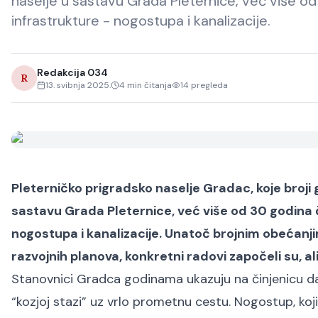
naselje u sastavu Grada Pleternice, već više o
infrastrukture - nogostupa i kanalizacije.
Redakcija 034
R
13. svibnja 2025.
4
min čitanja
14
pregleda
Pleterničko prigradsko naselje Gradac, koje broji 
sastavu Grada Pleternice, već više od 30 godina 
nogostupa i kanalizacije. Unatoč brojnim obećanjima
razvojnih planova, konkretni radovi započeli su, ali 
Stanovnici Gradca godinama ukazuju na činjenicu da
“kozjoj stazi” uz vrlo prometnu cestu. Nogostup, ko