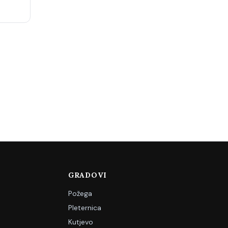
GRADOVI
Požega
Pleternica
Kutjevo