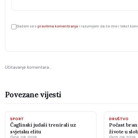
Slažem se s
pravilima komentiranja
i razumijem da će ime i tekst kome
Učitavanje komentara…
Povezane vijesti
SPORT
DRUŠTVO
Čaglinski judaši trenirali uz
Počast brani
svjetsku elitu
živote u sl
06. 08. 2026.
05. 08. 2026.