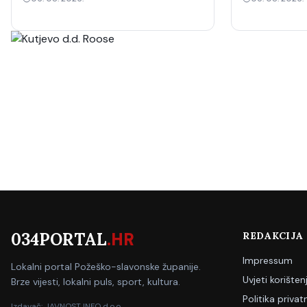
034PORTAL
.HR
REDAKCIJA
Impressum
Lokalni portal Požeško-slavonske županije.
Uvjeti korišten
Brze vijesti, lokalni puls, sport, kultura.
Politika privat
Izdavač: JAVNOST INFO d.o.o.