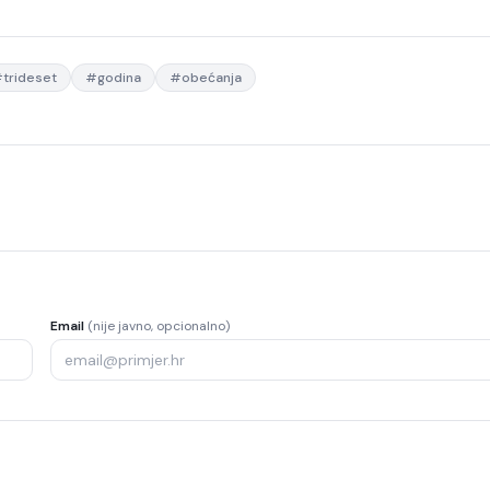
#
trideset
#
godina
#
obećanja
Email
(nije javno, opcionalno)