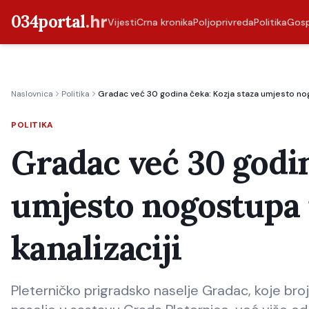
034portal
.hr
Vijesti
Crna kronika
Poljoprivreda
Politika
Gos
Naslovnica
Politika
Gradac već 30 godina čeka: Kozja staza umjesto nogo
POLITIKA
Gradac već 30 godin
umjesto nogostupa i
kanalizaciji
Pleterničko prigradsko naselje Gradac, koje broj