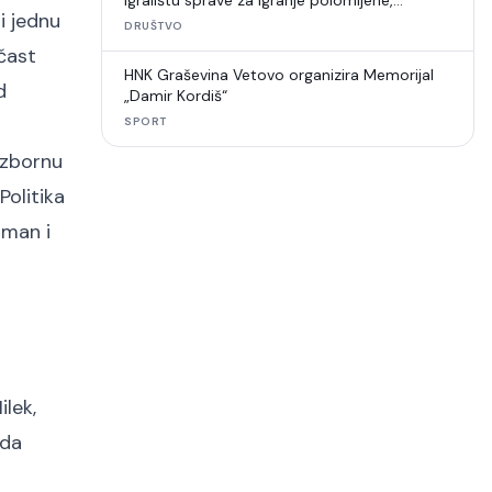
igralištu sprave za igranje polomljene,
i jednu
umjetna trava u raspadu
DRUŠTVO
 čast
HNK Graševina Vetovo organizira Memorijal
d
„Damir Kordiš“
SPORT
izbornu
Politika
uman i
ilek,
ada