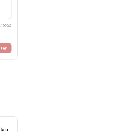
/ 2000
ntar
la u