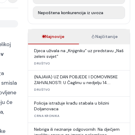
Nepoštena konkurencija iz uvoza
Najnovije
Najčitanije
likoj
Djeca uživala na „Knjigniku“ uz predstavu „Naš
av
zeleni svijet“
DRUŠTVO
ga
(NAJAVA) UZ DAN POBJEDE I DOMOVINSKE
 smisla
ZAHVALNOSTI: U Čaglinu u nedjelju 14.
međunarodni šahovski turnir
DRUŠTVO
ovljene
oju će
Policija istražuje krađu stabala u blizini
Doljanovaca
a,
CRNA KRONIKA
Nebriga ili neznanje odgovornih: Na dječjem
uke