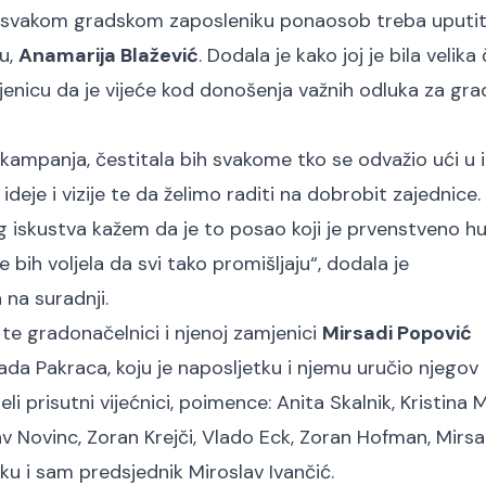
svakom gradskom zaposleniku ponaosob treba uputit
ku,
Anamarija Blažević
. Dodala je kako joj je bila velika
njenicu da je vijeće kod donošenja važnih odluka za gra
kampanja, čestitala bih svakome tko se odvažio ući u 
deje i vizije te da želimo raditi na dobrobit zajednice. 
og iskustva kažem da je to posao koji je prvenstveno h
 bih voljela da svi tako promišljaju“, dodala je
 na suradnji.
 te gradonačelnici i njenoj zamjenici
Mirsadi Popović
da Pakraca, koju je naposljetku i njemu uručio njegov
i prisutni vijećnici, poimence: Anita Skalnik, Kristina M
av Novinc, Zoran Krejči, Vlado Eck, Zoran Hofman, Mirs
ku i sam predsjednik Miroslav Ivančić.