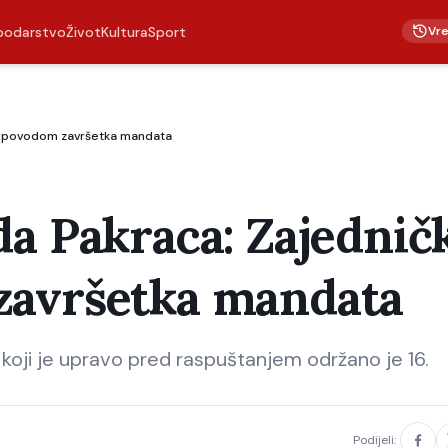
Vr
podarstvo
Život
Kultura
Sport
e povodom završetka mandata
da Pakraca: Zajednič
završetka mandata
 koji je upravo pred raspuštanjem održano je 16.
Podijeli: