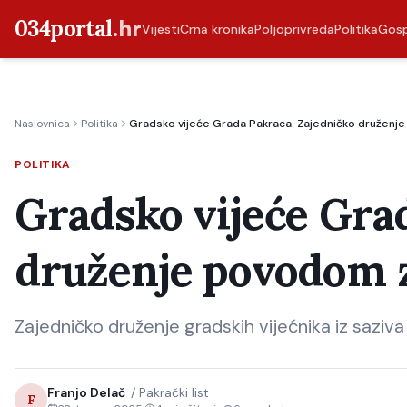
034portal
.hr
Vijesti
Crna kronika
Poljoprivreda
Politika
Gos
Naslovnica
Politika
Gradsko vijeće Grada Pakraca: Zajedničko druženj
POLITIKA
Gradsko vijeće Gra
druženje povodom 
Zajedničko druženje gradskih vijećnika iz saziva
Franjo Delač
/
Pakrački list
F