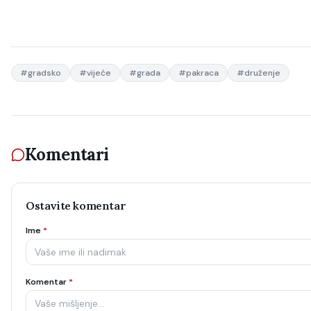
#
gradsko
#
vijeće
#
grada
#
pakraca
#
druženje
Komentari
Ostavite komentar
Ime
*
Komentar
*