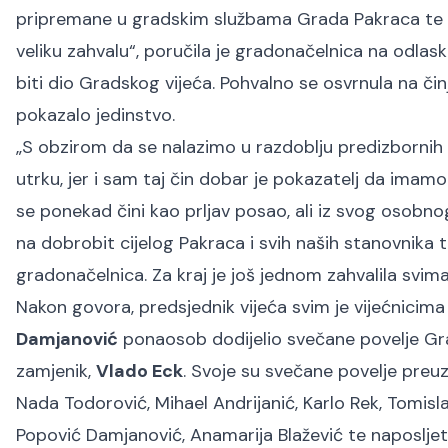
pripremane u gradskim službama Grada Pakraca te 
veliku zahvalu“, poručila je gradonačelnica na odlas
biti dio Gradskog vijeća. Pohvalno se osvrnula na či
pokazalo jedinstvo.
„S obzirom da se nalazimo u razdoblju predizbornih 
utrku, jer i sam taj čin dobar je pokazatelj da imamo i
se ponekad čini kao prljav posao, ali iz svog osobn
na dobrobit cijelog Pakraca i svih naših stanovnika te
gradonačelnica. Za kraj je još jednom zahvalila svima
Nakon govora, predsjednik vijeća svim je vijećnicima
Damjanović
ponaosob dodijelio svečane povelje Gra
zamjenik,
Vlado Eck
. Svoje su svečane povelje preuzel
Nada Todorović, Mihael Andrijanić, Karlo Rek, Tomisl
Popović Damjanović, Anamarija Blažević te naposljet