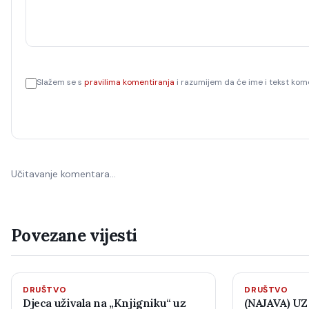
Slažem se s
pravilima komentiranja
i razumijem da će ime i tekst kome
Učitavanje komentara…
Povezane vijesti
DRUŠTVO
DRUŠTVO
Djeca uživala na „Knjigniku“ uz
(NAJAVA) UZ