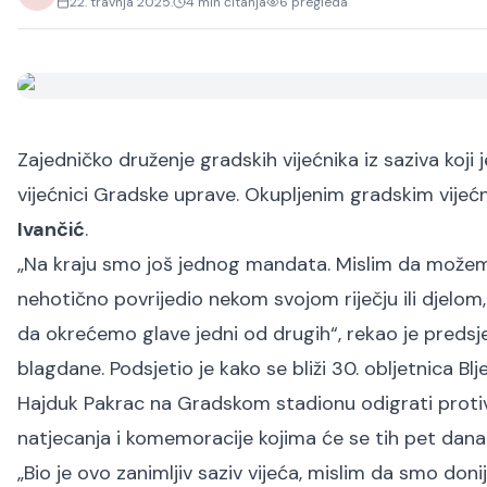
22. travnja 2025.
4
min čitanja
6
pregleda
Zajedničko druženje gradskih vijećnika iz saziva koji
vijećnici Gradske uprave. Okupljenim gradskim vijeć
Ivančić
.
„Na kraju smo još jednog mandata. Mislim da možemo
nehotično povrijedio nekom svojom riječju ili djelom
da okrećemo glave jedni od drugih“, rekao je predsjed
blagdane. Podsjetio je kako se bliži 30. obljetnica B
Hajduk Pakrac na Gradskom stadionu odigrati protiv
natjecanja i komemoracije kojima će se tih pet dana s
„Bio je ovo zanimljiv saziv vijeća, mislim da smo doni