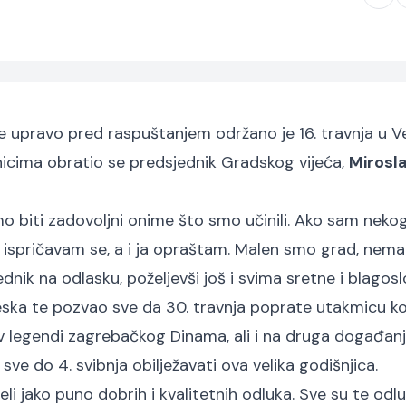
 je upravo pred raspuštanjem održano je 16. travnja u Ve
nicima obratio se predsjednik Gradskog vijeća,
Mirosl
 biti zadovoljni onime što smo učinili. Ako sam neko
, ispričavam se, a i ja opraštam. Malen smo grad, nema
nik na odlasku, poželjevši još i svima sretne i blagosl
ljeska te pozvao sve da 30. travnja poprate utakmicu k
 legendi zagrebačkog Dinama, ali i na druga događanj
ve do 4. svibnja obilježavati ova velika godišnjica.
jeli jako puno dobrih i kvalitetnih odluka. Sve su te odl