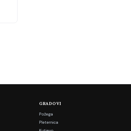
GRADOVI
Požega
Pleternica
Kutjevo