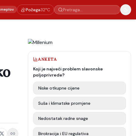
emeplov
Požega
32
°C
ANKETA
ko
Koji je najveći problem slavonske
poljoprivrede?
Niske otkupne cijene
Suša i klimatske promjene
Nedostatak radne snage
Birokracija i EU regulativa