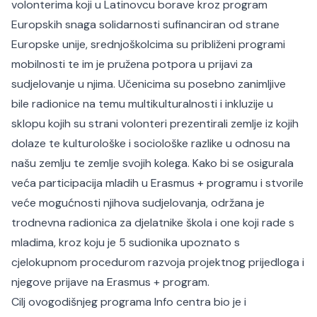
volonterima koji u Latinovcu borave kroz program
Europskih snaga solidarnosti sufinanciran od strane
Europske unije, srednjoškolcima su približeni programi
mobilnosti te im je pružena potpora u prijavi za
sudjelovanje u njima. Učenicima su posebno zanimljive
bile radionice na temu multikulturalnosti i inkluzije u
sklopu kojih su strani volonteri prezentirali zemlje iz kojih
dolaze te kulturološke i sociološke razlike u odnosu na
našu zemlju te zemlje svojih kolega. Kako bi se osigurala
veća participacija mladih u Erasmus + programu i stvorile
veće mogućnosti njihova sudjelovanja, održana je
trodnevna radionica za djelatnike škola i one koji rade s
mladima, kroz koju je 5 sudionika upoznato s
cjelokupnom procedurom razvoja projektnog prijedloga i
njegove prijave na Erasmus + program.
Cilj ovogodišnjeg programa Info centra bio je i