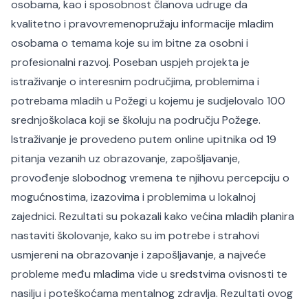
osobama, kao i sposobnost članova udruge da
kvalitetno i pravovremeno
pružaju informacije mladim
osobama o temama koje su im bitne za osobni i
profesionalni razvoj. Poseban uspjeh projekta je
istraživanje o interesnim područjima, problemima i
potrebama mladih u Požegi u kojemu je sudjelovalo 100
srednjoškolaca koji se školuju na području Požege.
Istraživanje je provedeno putem online upitnika od 19
pitanja vezanih uz obrazovanje, zapošljavanje,
provođenje slobodnog vremena te njihovu percepciju o
mogućnostima, izazovima i problemima u lokalnoj
zajednici. Rezultati su pokazali kako većina mladih planira
nastaviti školovanje, kako su im potrebe i strahovi
usmjereni na obrazovanje i zapošljavanje, a najveće
probleme među mladima vide u sredstvima ovisnosti te
nasilju i poteškoćama mentalnog zdravlja. Rezultati ovog