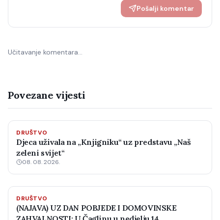
Pošalji komentar
Učitavanje komentara…
Povezane vijesti
DRUŠTVO
Djeca uživala na „Knjigniku“ uz predstavu „Naš
zeleni svijet“
08. 08. 2026.
DRUŠTVO
(NAJAVA) UZ DAN POBJEDE I DOMOVINSKE
ZAHVALNOSTI: U Čaglinu u nedjelju 14.