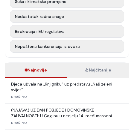
Suša i klimatske promjene
Nedostatak radne snage
Birokracija i EU regulativa
Nepoštena konkurencija iz uvoza
Najnovije
Najčitanije
Djeca uživala na „Knjigniku“ uz predstavu „Naš zeleni
svijet“
DRUŠTVO
(NAJAVA) UZ DAN POBJEDE I DOMOVINSKE
ZAHVALNOSTI: U Čaglinu u nedjelju 14. međunarodni
šahovski turnir
DRUŠTVO