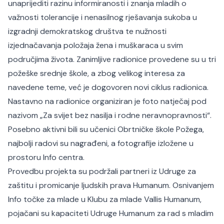
unaprijediti razinu informiranosti i znanja mladih o
važnosti tolerancije i nenasilnog rješavanja sukoba u
izgradnji demokratskog društva te nužnosti
izjednačavanja položaja žena i muškaraca u svim
područjima života. Zanimljive radionice provedene su u tri
požeške srednje škole, a zbog velikog interesa za
navedene teme, već je dogovoren novi ciklus radionica.
Nastavno na radionice organiziran je foto natječaj pod
nazivom „Za svijet bez nasilja i rodne neravnopravnosti“.
Posebno aktivni bili su učenici Obrtničke škole Požega,
najbolji radovi su nagrađeni, a fotografije izložene u
prostoru Info centra.
Provedbu projekta su podržali partneri iz Udruge za
zaštitu i promicanje ljudskih prava Humanum. Osnivanjem
Info točke za mlade u Klubu za mlade Vallis Humanum,
pojačani su kapaciteti Udruge Humanum za rad s mladim