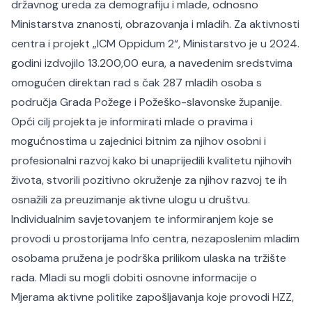
državnog ureda za demografiju i mlade, odnosno
Ministarstva znanosti, obrazovanja i mladih. Za aktivnosti
centra i projekt „ICM Oppidum 2“, Ministarstvo je u 2024.
godini izdvojilo 13.200,00 eura, a navedenim sredstvima
omogućen direktan rad s čak 287 mladih osoba s
područja Grada Požege i Požeško-slavonske županije.
Opći cilj projekta je informirati mlade o pravima i
mogućnostima u zajednici bitnim za njihov osobni i
profesionalni razvoj kako bi unaprijedili kvalitetu njihovih
života, stvorili pozitivno okruženje za njihov razvoj te ih
osnažili za preuzimanje aktivne ulogu u društvu.
Individualnim savjetovanjem te informiranjem koje se
provodi u prostorijama Info centra, nezaposlenim mladim
osobama pružena je podrška prilikom ulaska na tržište
rada. Mladi su mogli dobiti osnovne informacije o
Mjerama aktivne politike zapošljavanja koje provodi HZZ,