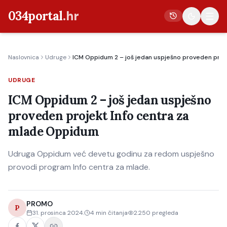
034portal
.hr
Naslovnica
Udruge
ICM Oppidum 2 – još jedan uspješno proveden proj
Vijesti
UDRUGE
Crna kronika
ICM Oppidum 2 – još jedan uspješno
Poljoprivreda
proveden projekt Info centra za
Politika
mlade Oppidum
Gospodarstvo
Udruga Oppidum već devetu godinu za redom uspješno
Život
provodi program Info centra za mlade.
Kultura
Sport
PROMO
P
31. prosinca 2024.
4
min čitanja
2.250
pregleda