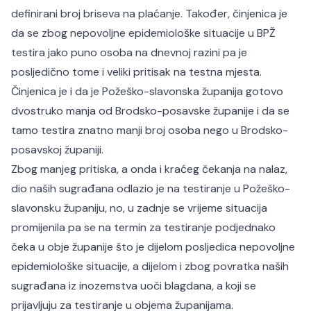
definirani broj briseva na plaćanje. Također, činjenica je
da se zbog nepovoljne epidemiološke situacije u BPŽ
testira jako puno osoba na dnevnoj razini pa je
posljedično tome i veliki pritisak na testna mjesta.
Činjenica je i da je Požeško-slavonska županija gotovo
dvostruko manja od Brodsko-posavske županije i da se
tamo testira znatno manji broj osoba nego u Brodsko-
posavskoj županiji.
Zbog manjeg pritiska, a onda i kraćeg čekanja na nalaz,
dio naših sugrađana odlazio je na testiranje u Požeško-
slavonsku županiju, no, u zadnje se vrijeme situacija
promijenila pa se na termin za testiranje podjednako
čeka u obje županije što je dijelom posljedica nepovoljne
epidemiološke situacije, a dijelom i zbog povratka naših
sugrađana iz inozemstva uoči blagdana, a koji se
prijavljuju za testiranje u objema županijama.