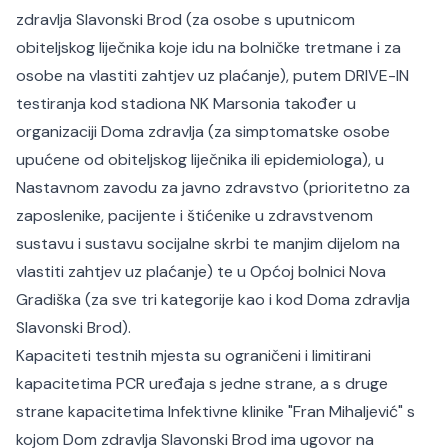
zdravlja Slavonski Brod (za osobe s uputnicom
obiteljskog liječnika koje idu na bolničke tretmane i za
osobe na vlastiti zahtjev uz plaćanje), putem DRIVE-IN
testiranja kod stadiona NK Marsonia također u
organizaciji Doma zdravlja (za simptomatske osobe
upućene od obiteljskog liječnika ili epidemiologa), u
Nastavnom zavodu za javno zdravstvo (prioritetno za
zaposlenike, pacijente i štićenike u zdravstvenom
sustavu i sustavu socijalne skrbi te manjim dijelom na
vlastiti zahtjev uz plaćanje) te u Općoj bolnici Nova
Gradiška (za sve tri kategorije kao i kod Doma zdravlja
Slavonski Brod).
Kapaciteti testnih mjesta su ograničeni i limitirani
kapacitetima PCR uređaja s jedne strane, a s druge
strane kapacitetima Infektivne klinike "Fran Mihaljević" s
kojom Dom zdravlja Slavonski Brod ima ugovor na