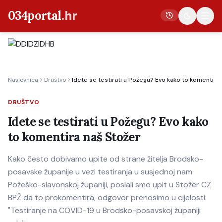
034portal
.hr
Vijesti
Naslovnica
Društvo
Idete se testirati u Požegu? Evo kako to komentira
Crna kronika
Poljoprivreda
DRUŠTVO
Politika
Idete se testirati u Požegu? Evo kako
to komentira naš Stožer
Gospodarstvo
Život
Kako često dobivamo upite od strane žitelja Brodsko-
Kultura
posavske županije u vezi testiranja u susjednoj nam
Požeško-slavonskoj županiji, poslali smo upit u Stožer CZ
Sport
BPŽ da to prokomentira, odgovor prenosimo u cijelosti:
"Testiranje na COVID-19 u Brodsko-posavskoj županiji