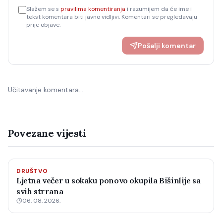
Slažem se s
pravilima komentiranja
i razumijem da će ime i
tekst komentara biti javno vidljivi. Komentari se pregledavaju
prije objave.
Pošalji komentar
Učitavanje komentara…
Povezane vijesti
DRUŠTVO
Ljetna večer u sokaku ponovo okupila Bišinlije sa
svih strrana
06. 08. 2026.