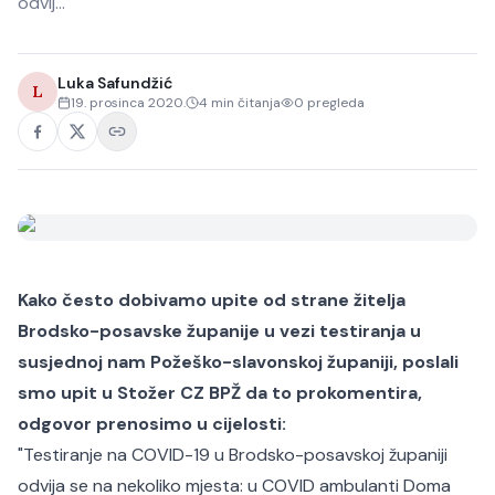
odvij…
Luka Safundžić
L
19. prosinca 2020.
4
min čitanja
0
pregleda
Kako često dobivamo upite od strane žitelja
Brodsko-posavske županije u vezi testiranja u
susjednoj nam Požeško-slavonskoj županiji, poslali
smo upit u Stožer CZ BPŽ da to prokomentira,
odgovor prenosimo u cijelosti:
"Testiranje na COVID-19 u Brodsko-posavskoj županiji
odvija se na nekoliko mjesta: u COVID ambulanti Doma