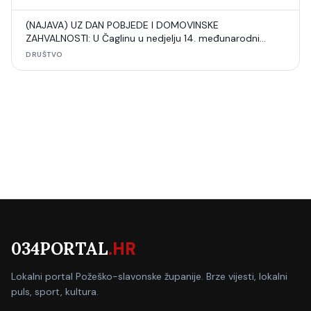
(NAJAVA) UZ DAN POBJEDE I DOMOVINSKE
ZAHVALNOSTI: U Čaglinu u nedjelju 14. međunarodni
šahovski turnir
DRUŠTVO
034PORTAL
.HR
Lokalni portal Požeško-slavonske županije. Brze vijesti, lokalni
puls, sport, kultura.