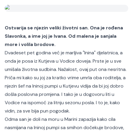
Ostvarija se njezin veliki životni san. Ona je rođena
Slavonka, a ime joj je Ivana. Od malena je sanjala
more i volila brodove.
Dvadeset pet godina već je marljiva "Inina" djelatnica, a
onda je posa iz Kutjeva u Vodice doveja. Prste je u sve
umišala životna sudbina. Nažalost, ovaj put ona nesritna.
Priča mi kako su joj za kratko vrime umrla oba roditelja, a
njezin šef na Ininoj pumpi u Kutjevu vidija da bi joj dobro
došla poslovna promjena. I tako je u dogovoru liti u
Vodice na ispomoć za litnju sezonu posla. I to je, kako
vidin, za sve bija pun pogodak.
Odma san je doli na moru u Marini zapazija kako cila
nasmijana na Ininoj pumpi sa smihon dočekuje brodove,