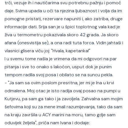
trči, vezuje ih i nautičarima svu potrebnu pažnju i pomoć
daje. Svima upada u oči ta njezina ljubaznost i volja da im
pomogne pristati, rezervare napuniti i, ako zatriba, druge
informacije dati. Srija san je u špici toplotnog vala kad je
živa u termometru pokazivala skoro 42 grada. Ja skoro
afana (onesvistija se), a ona radi tuta forca. Vidin jahtaši i
vlasnici glisera viču joj: "Hvala, kapetanka!"
I u svemu tome našla je vrimena da mi odgovori na par
pitanja i sve to onako s lakoćon, usput dok je punim
tempom radila svoj posa i obilato se na suncu pekla.
- "Ja sam sa ovim poslom presritna, jer mi je Ina u krvi
odmalena. Moj otac je isto radija ovaj posao na pumpi u
Kutjevu, pa sam ga tako i ja zavoljela. Zahvalna sam mojim
šefovima koji su za mene imali razumijevanja, tako da sam
na kraju završila u ACY marini na moru, tamo gdje sam
oduvijek željela", priča nam Ivana i dodaje: