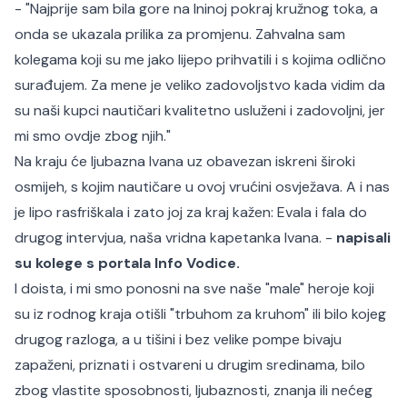
- "Najprije sam bila gore na Ininoj pokraj kružnog toka, a
onda se ukazala prilika za promjenu. Zahvalna sam
kolegama koji su me jako lijepo prihvatili i s kojima odlično
surađujem. Za mene je veliko zadovoljstvo kada vidim da
su naši kupci nautičari kvalitetno usluženi i zadovoljni, jer
mi smo ovdje zbog njih."
Na kraju će ljubazna Ivana uz obavezan iskreni široki
osmijeh, s kojim nautičare u ovoj vrućini osvježava. A i nas
je lipo rasfriškala i zato joj za kraj kažen: Evala i fala do
drugog intervjua, naša vridna kapetanka Ivana. -
napisali
su kolege s portala Info Vodice.
I doista, i mi smo ponosni na sve naše "male" heroje koji
su iz rodnog kraja otišli "trbuhom za kruhom" ili bilo kojeg
drugog razloga, a u tišini i bez velike pompe bivaju
zapaženi, priznati i ostvareni u drugim sredinama, bilo
zbog vlastite sposobnosti, ljubaznosti, znanja ili nećeg