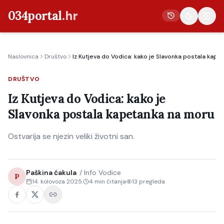
034portal
.hr
Naslovnica
Društvo
Iz Kutjeva do Vodica: kako je Slavonka postala kap
Vijesti
DRUŠTVO
Crna kronika
Iz Kutjeva do Vodica: kako je
Poljoprivreda
Slavonka postala kapetanka na moru
Politika
Ostvarija se njezin veliki životni san.
Gospodarstvo
Život
Kultura
Paškina ćakula
/
Info Vodice
P
14. kolovoza 2025.
4
min čitanja
13
pregleda
Sport