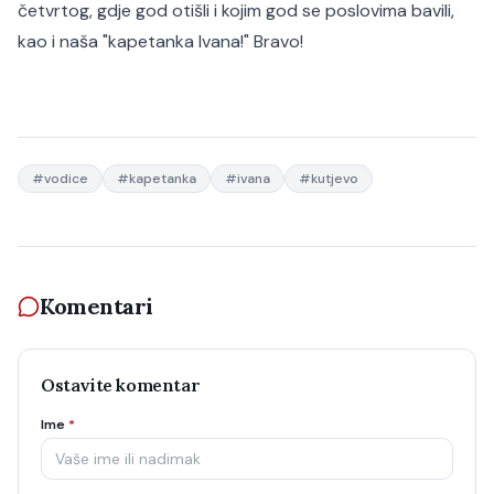
četvrtog, gdje god otišli i kojim god se poslovima bavili,
kao i naša "kapetanka Ivana!" Bravo!
#
vodice
#
kapetanka
#
ivana
#
kutjevo
Komentari
Ostavite komentar
Ime
*