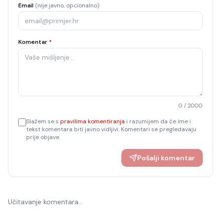
Email
(nije javno, opcionalno)
Komentar
*
0
/ 2000
Slažem se s
pravilima komentiranja
i razumijem da će ime i
tekst komentara biti javno vidljivi. Komentari se pregledavaju
prije objave.
Pošalji komentar
Učitavanje komentara…