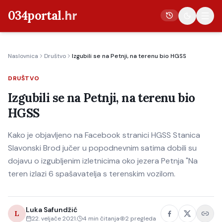
034portal
.hr
Naslovnica
Društvo
Izgubili se na Petnji, na terenu bio HGSS
Vijesti
DRUŠTVO
Crna kronika
Izgubili se na Petnji, na terenu bio
Poljoprivreda
HGSS
Politika
Kako je objavljeno na Facebook stranici HGSS Stanica
Gospodarstvo
Slavonski Brod jučer u popodnevnim satima dobili su
Život
dojavu o izgubljenim izletnicima oko jezera Petnja "Na
Kultura
teren izlazi 6 spašavatelja s terenskim vozilom.
Sport
Luka Safundžić
L
22. veljače 2021.
4
min čitanja
2
pregleda