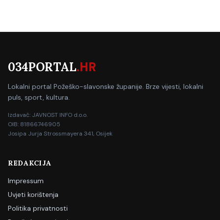
034PORTAL
.HR
Lokalni portal Požeško-slavonske županije. Brze vijesti, lokalni
puls, sport, kultura.
Izdavač: JAVNOST INFO d.o.o.
OIB: 81866746905
Josipa Jurja Strossmayera 341, Osijek
REDAKCIJA
Impressum
Uvjeti korištenja
Politika privatnosti