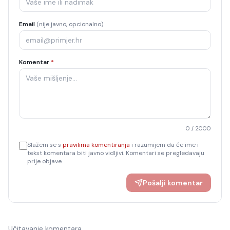
Email
(nije javno, opcionalno)
Komentar
*
0
/ 2000
Slažem se s
pravilima komentiranja
i razumijem da će ime i
tekst komentara biti javno vidljivi. Komentari se pregledavaju
prije objave.
Pošalji komentar
Učitavanje komentara…