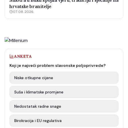
Smotra u Buku spojila vjeru, tradiciju i sjećanje na
hrvatske branitelje
07. 08. 2026.
ANKETA
Koji je najveći problem slavonske poljoprivrede?
Niske otkupne cijene
Suša i klimatske promjene
Nedostatak radne snage
Birokracija i EU regulativa