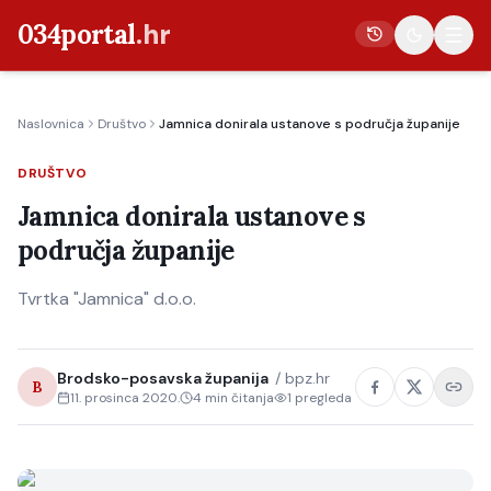
034portal
.hr
Naslovnica
Društvo
Jamnica donirala ustanove s područja županije
Vijesti
DRUŠTVO
Crna kronika
Jamnica donirala ustanove s
Poljoprivreda
područja županije
Politika
Tvrtka "Jamnica" d.o.o.
Gospodarstvo
Život
Kultura
Brodsko-posavska županija
/
bpz.hr
B
11. prosinca 2020.
4
min čitanja
1
pregleda
Sport