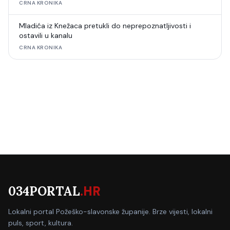
CRNA KRONIKA
Mladića iz Knežaca pretukli do neprepoznatljivosti i
ostavili u kanalu
CRNA KRONIKA
034PORTAL
.HR
Lokalni portal Požeško-slavonske županije. Brze vijesti, lokalni
puls, sport, kultura.