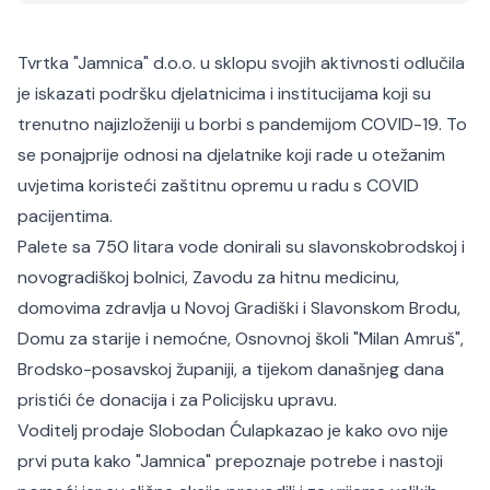
Tvrtka "Jamnica" d.o.o. u sklopu svojih aktivnosti odlučila
je iskazati podršku djelatnicima i institucijama koji su
trenutno najizloženiji u borbi s pandemijom COVID-19. To
se ponajprije odnosi na djelatnike koji rade u otežanim
uvjetima koristeći zaštitnu opremu u radu s COVID
pacijentima.
Palete sa 750 litara vode donirali su slavonskobrodskoj i
novogradiškoj bolnici, Zavodu za hitnu medicinu,
domovima zdravlja u Novoj Gradiški i Slavonskom Brodu,
Domu za starije i nemoćne, Osnovnoj školi "Milan Amruš",
Brodsko-posavskoj županiji, a tijekom današnjeg dana
pristići će donacija i za Policijsku upravu.
Voditelj prodaje Slobodan Ćulapkazao je kako ovo nije
prvi puta kako "Jamnica" prepoznaje potrebe i nastoji