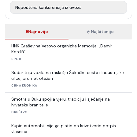
Nepoštena konkurencija iz uvoza
Najnovije
Najčitanije
HNK Graševina Vetovo organizira Memorijal „Damir
Kordiš“
SPORT
Sudar triju vozila na raskrižju Šokačke ceste i Industrijske
ulice, promet otežan
CRNA KRONIKA
Smotra u Buku spojila vjeru, tradiciju i sjećanje na
hrvatske branitelje
DRUŠTVO
Kupio automobil, nije ga platio pa krivotvorio potpis
vlasnice