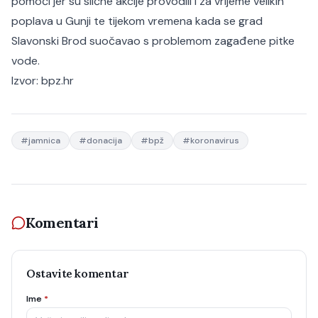
pomoći jer su slične akcije provodili i za vrijeme velikih
poplava u Gunji te tijekom vremena kada se grad
Slavonski Brod suočavao s problemom zagađene pitke
vode.
Izvor:
bpz.hr
#
jamnica
#
donacija
#
bpž
#
koronavirus
Komentari
Ostavite komentar
Ime
*