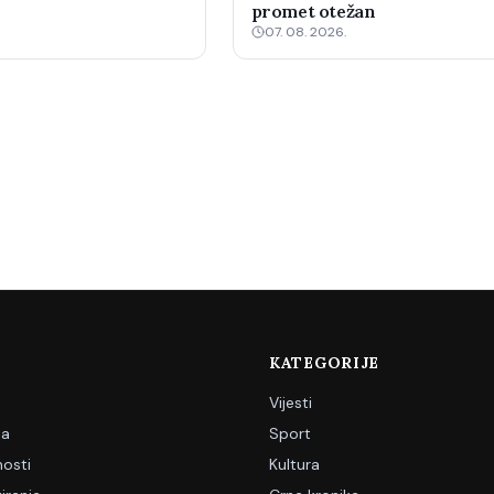
promet otežan
07. 08. 2026.
KATEGORIJE
Vijesti
ja
Sport
nosti
Kultura