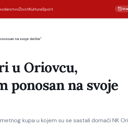
Vr
podarstvo
Život
Kultura
Sport
m ponosan na svoje dečkeʺ
ri u Oriovcu,
am ponosan na svoje
metnog kupa u kojem su se sastali domaći NK Orio