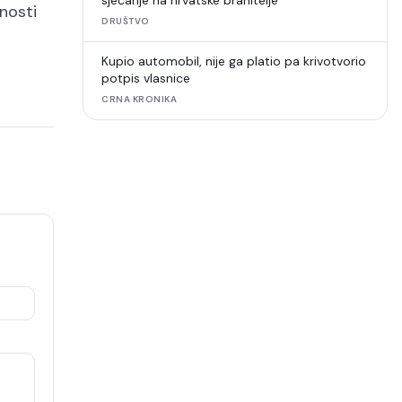
sjećanje na hrvatske branitelje
nosti
DRUŠTVO
Kupio automobil, nije ga platio pa krivotvorio
potpis vlasnice
CRNA KRONIKA