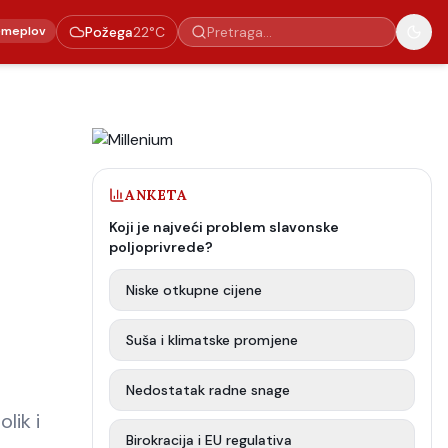
emeplov
Požega
22
°C
ANKETA
Koji je najveći problem slavonske
poljoprivrede?
Niske otkupne cijene
Suša i klimatske promjene
Nedostatak radne snage
lik i
Birokracija i EU regulativa