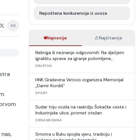
Nepoštena konkurencija iz uvoza
Najnovije
Najčitanije
Nebriga ili neznanje odgovornih: Na dječjem
igralištu sprave za igranje polomljene,
umjetna trava u raspadu
DRUŠTVO
stra
HNK Graševina Vetovo organizira Memorijal
„Damir Kordiš“
om.
SPORT
u prvom
Sudar triju vozila na raskrižju Šokačke ceste i
Industrijske ulice, promet otežan
CRNA KRONIKA
 nas,
Smotra u Buku spojila vjeru, tradiciju i