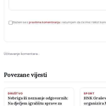
Slažem se s
pravilima komentiranja
i razumijem da će ime i tekst kome
Učitavanje komentara…
Povezane vijesti
DRUŠTVO
SPORT
Nebriga ili neznanje odgovornih:
HNK Grašev
Na dječjem igralištu sprave za
organizira 