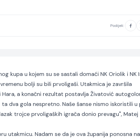
Podijeli:
g kupa u kojem su se sastali domaći NK Oriolik i NK I
vremenu bolji su bili prvoligaši. Utakmica je završila
i Hara, a konačni rezultat postavlja Živatović autogol
mo ta dva gola nespretno. Naše šanse nismo iskoristili 
ulazak trojce prvoligaških igrača donio prevagu", Matej
obru utakmicu. Nadam se da je ova županija ponosna na