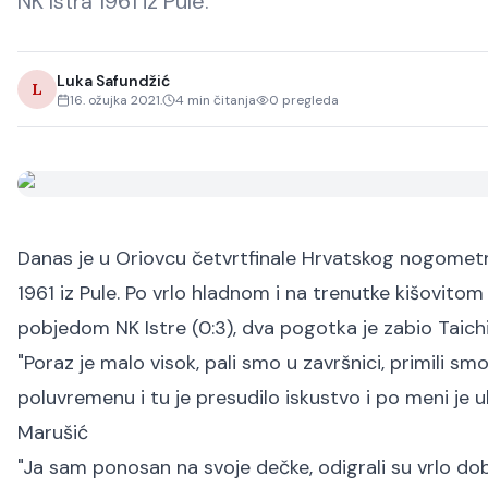
NK Istra 1961 iz Pule.
Luka Safundžić
L
16. ožujka 2021.
4
min čitanja
0
pregleda
Danas je u Oriovcu četvrtfinale Hrvatskog nogometno
1961 iz Pule. Po vrlo hladnom i na trenutke kišovitom 
pobjedom NK Istre (0:3), dva pogotka je zabio Taich
"Poraz je malo visok, pali smo u završnici, primili s
poluvremenu i tu je presudilo iskustvo i po meni je 
Marušić
"Ja sam ponosan na svoje dečke, odigrali su vrlo d