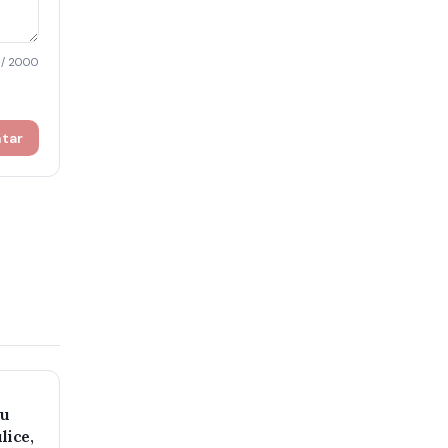
/ 2000
ntar
ju
lice,