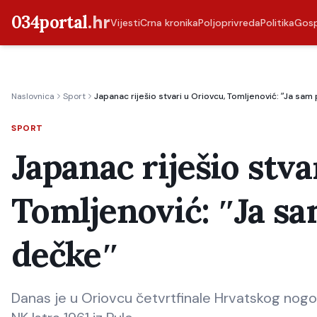
034portal
.hr
Vijesti
Crna kronika
Poljoprivreda
Politika
Gos
Naslovnica
Sport
Japanac riješio stvari u Oriovcu, Tomljenović: ʺJa sa
SPORT
Japanac riješio stva
Tomljenović: ʺJa s
dečkeʺ
Danas je u Oriovcu četvrtfinale Hrvatskog nogo