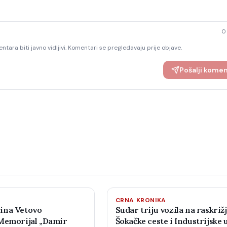
0
ntara biti javno vidljivi. Komentari se pregledavaju prije objave.
Pošalji kome
CRNA KRONIKA
ina Vetovo
Sudar triju vozila na raskriž
Memorijal „Damir
Šokačke ceste i Industrijske u