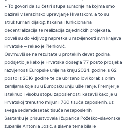
- To govori da su četiri stupa suradnje na kojima smo
bazirali višerazinsko upravljanje Hrvatskom, a to su
strukturirani dijalog, fiskalna i funkcionalna
decentralizacija te realizacija zajedničkih projekata,
doveli su do vidljivog napretka u razvijenosti svih krajeva
Hrvatske – rekao je Plenković.
Osvrnuvši se na rezultate u proteklih devet godina,
podsjetio je kako je Hrvatska dosegla 77 posto prosjeka
razvijenosti Europske unije na kraju 2024. godine, s 62
posto iz 2016. godine te da ubrzano lovi korak s onim
zemljama koje su u Europsku uniju ušle ranije. Premijer je
istaknuo i visoku stopu zaposlenosti, kazavši kako je u
Hrvatskoj trenutno milijun i 760 tisuća zaposlenih, uz
svega sedamdesetak tisuća nezaposlenih.
Sastanku je prisustvovala i županica Požeško-slavonske
županije Antonija Jozić, a glavna tema bila je