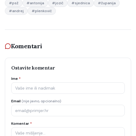
#
psž
#
antonija
#
jozić
#
sjednica
#
županija
#
andrej
#
plenković
Komentari
Ostavite komentar
Ime
*
Email
(nije javno, opcionalno)
Komentar
*