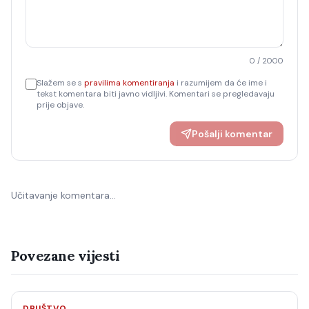
0
/ 2000
Slažem se s
pravilima komentiranja
i razumijem da će ime i
tekst komentara biti javno vidljivi. Komentari se pregledavaju
prije objave.
Pošalji komentar
Učitavanje komentara…
Povezane vijesti
DRUŠTVO