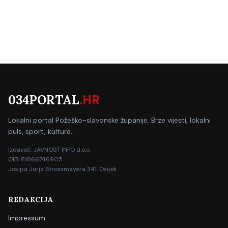
034PORTAL
.HR
Lokalni portal Požeško-slavonske županije. Brze vijesti, lokalni
puls, sport, kultura.
Izdavač: JAVNOST INFO d.o.o.
OIB: 81866746905
Josipa Jurja Strossmayera 341, Osijek
REDAKCIJA
Impressum