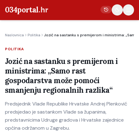
034portal
.hr
Naslovnica
Politika
Jozić na sastanku s premijerom i ministrima: „Samo
Vijesti
POLITIKA
Crna kronika
Jozić na sastanku s premijerom i
Poljoprivreda
ministrima: „Samo rast
Politika
gospodarstva može pomoći
Gospodarstvo
smanjenju regionalnih razlika“
Život
Predsjednik Vlade Republike Hrvatske Andrej Plenković
Kultura
predsjedao je sastankom Vlade sa županima,
Sport
predstavnicima Udruge gradova i Hrvatske zajednice
općina održanom u Zagrebu.