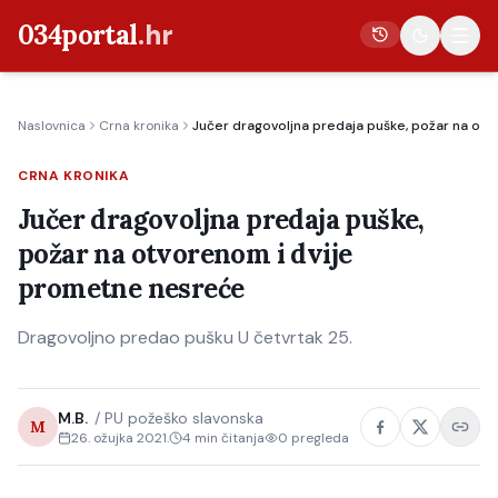
034portal
.hr
Naslovnica
Crna kronika
Jučer dragovoljna predaja puške, požar na ot
Vijesti
CRNA KRONIKA
Crna kronika
Jučer dragovoljna predaja puške,
Poljoprivreda
požar na otvorenom i dvije
Politika
prometne nesreće
Gospodarstvo
Dragovoljno predao pušku U četvrtak 25.
Život
Kultura
M.B.
/
PU požeško slavonska
Sport
M
26. ožujka 2021.
4
min čitanja
0
pregleda