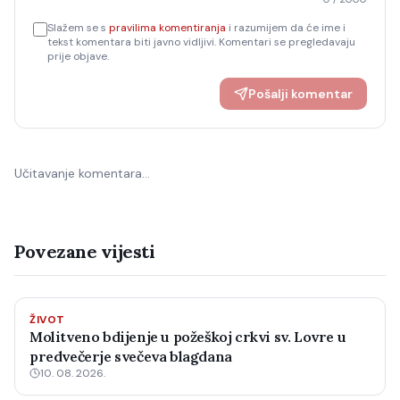
Slažem se s
pravilima komentiranja
i razumijem da će ime i
tekst komentara biti javno vidljivi. Komentari se pregledavaju
prije objave.
Pošalji komentar
Učitavanje komentara…
Povezane vijesti
ŽIVOT
Molitveno bdijenje u požeškoj crkvi sv. Lovre u
predvečerje svečeva blagdana
10. 08. 2026.