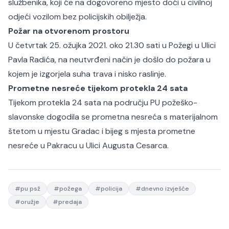
službenika, koji će na dogovoreno mjesto doći u civilnoj
odjeći vozilom bez policijskih obilježja.
Požar na otvorenom prostoru
U četvrtak 25. ožujka 2021. oko 21.30 sati u Požegi u Ulici
Pavla Radića, na neutvrđeni način je došlo do požara u
kojem je izgorjela suha trava i nisko raslinje.
Prometne nesreće tijekom protekla 24 sata
Tijekom protekla 24 sata na području PU požeško-
slavonske dogodila se prometna nesreća s materijalnom
štetom u mjestu Gradac i bijeg s mjesta prometne
nesreće u Pakracu u Ulici Augusta Cesarca.
#
pu psž
#
požega
#
policija
#
dnevno izvješće
#
oružje
#
predaja