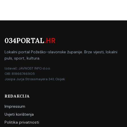
034PORTAL
.HR
Lokalni portal Požeško-slavonske županije. Brze vijesti, lokalni
puls, sport, kultura.
Izdavač: JAVNOST INFO d.o.o.
OIB: 81866746905
Josipa Jurja Strossmayera 341, Osijek
REDAKCIJA
Impressum
Uvjeti korištenja
Politika privatnosti