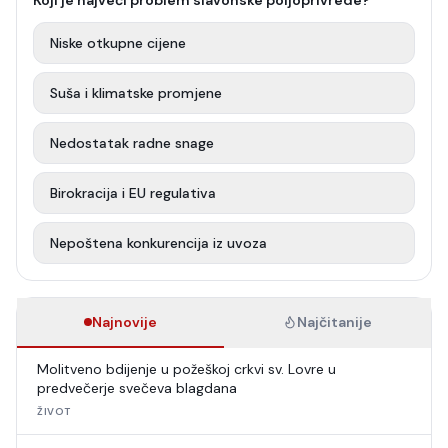
Koji je najveći problem slavonske poljoprivrede?
Niske otkupne cijene
Suša i klimatske promjene
Nedostatak radne snage
Birokracija i EU regulativa
Nepoštena konkurencija iz uvoza
Najnovije
Najčitanije
Molitveno bdijenje u požeškoj crkvi sv. Lovre u
predvečerje svečeva blagdana
ŽIVOT