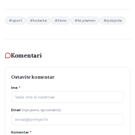
#
sport
#
košarka
#
žene
#
kk plamen
#
pobjeda
Komentari
Ostavite komentar
Ime
*
Email
(nije javno, opcionalno)
Komentar
*