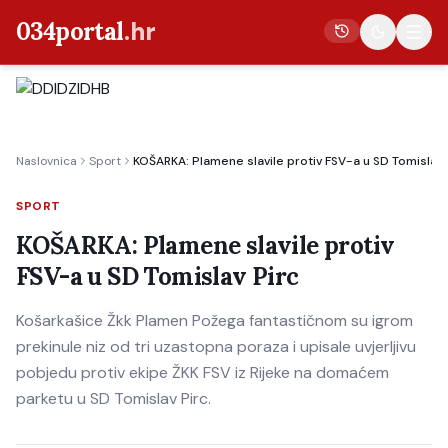
034portal
.hr
Vijesti
Naslovnica
Sport
KOŠARKA: Plamene slavile protiv FSV-a u SD Tomislav 
Crna kronika
Poljoprivreda
SPORT
Politika
KOŠARKA: Plamene slavile protiv
FSV-a u SD Tomislav Pirc
Gospodarstvo
Život
Košarkašice Žkk Plamen Požega fantastičnom su igrom
Kultura
prekinule niz od tri uzastopna poraza i upisale uvjerljivu
pobjedu protiv ekipe ŽKK FSV iz Rijeke na domaćem
Sport
parketu u SD Tomislav Pirc.