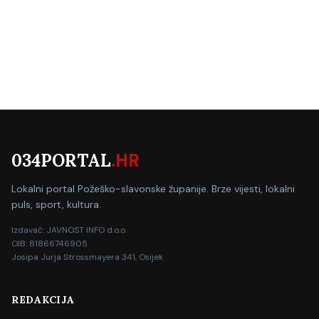
034PORTAL
.HR
Lokalni portal Požeško-slavonske županije. Brze vijesti, lokalni
puls, sport, kultura.
Izdavač: JAVNOST INFO d.o.o.
OIB: 81866746905
Josipa Jurja Strossmayera 341, Osijek
REDAKCIJA