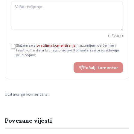
0
/ 2000
Slažem se s
pravilima komentiranja
i razumijem da će ime i
tekst komentara biti javno vidljivi. Komentari se pregledavaju
prije objave.
Pošalji komentar
Učitavanje komentara…
Povezane vijesti