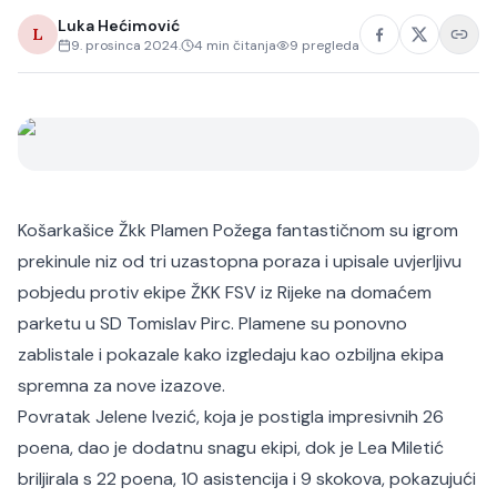
Luka Hećimović
L
9. prosinca 2024.
4
min čitanja
9
pregleda
Košarkašice Žkk Plamen Požega fantastičnom su igrom
prekinule niz od tri uzastopna poraza i upisale uvjerljivu
pobjedu protiv ekipe ŽKK FSV iz Rijeke na domaćem
parketu u SD Tomislav Pirc. Plamene su ponovno
zablistale i pokazale kako izgledaju kao ozbiljna ekipa
spremna za nove izazove.
Povratak Jelene Ivezić, koja je postigla impresivnih 26
poena, dao je dodatnu snagu ekipi, dok je Lea Miletić
briljirala s 22 poena, 10 asistencija i 9 skokova, pokazujući