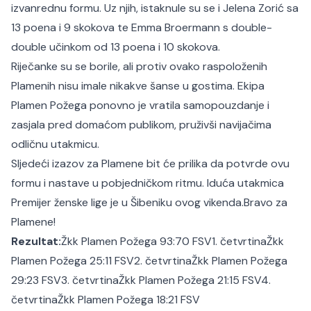
izvanrednu formu. Uz njih, istaknule su se i Jelena Zorić sa
13 poena i 9 skokova te Emma Broermann s double-
double učinkom od 13 poena i 10 skokova.
Riječanke su se borile, ali protiv ovako raspoloženih
Plamenih nisu imale nikakve šanse u gostima. Ekipa
Plamen Požega ponovno je vratila samopouzdanje i
zasjala pred domaćom publikom, pruživši navijačima
odličnu utakmicu.
Sljedeći izazov za Plamene bit će prilika da potvrde ovu
formu i nastave u pobjedničkom ritmu. Iduća utakmica
Premijer ženske lige je u Šibeniku ovog vikenda.
Bravo za
Plamene!
Rezultat:
Žkk Plamen Požega 93:70 FSV
1. četvrtina
Žkk
Plamen Požega 25:11 FSV
2. četvrtina
Žkk Plamen Požega
29:23 FSV
3. četvrtina
Žkk Plamen Požega 21:15 FSV
4.
četvrtina
Žkk Plamen Požega 18:21 FSV