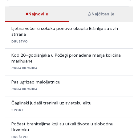
Najnovije
Najčitanije
Ljetna večer u sokaku ponovo okupila Bišinlije sa svih
strrana
DRUŠTVO
Kod 26-godišnjaka u Požegi pronađena manja količina
marihuane
CRNA KRONIKA
Pas ugrizao maloljetnicu
CRNA KRONIKA
Čaglinski judaši trenirali uz svjetsku elitu
SPORT
Počast braniteljima koji su utkali živote u slobodnu
Hrvatsku
DRUŠTVO