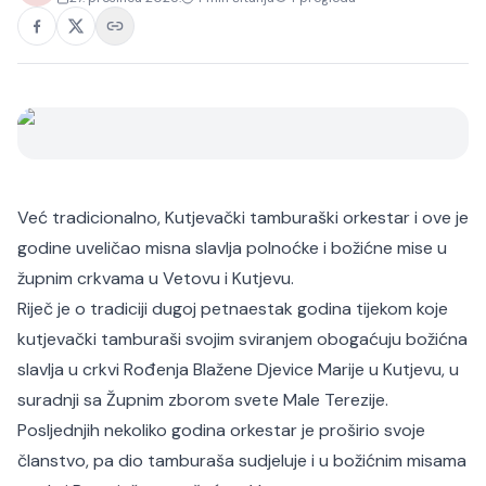
Već tradicionalno, Kutjevački tamburaški orkestar i ove je
godine uveličao misna slavlja polnoćke i božićne mise u
župnim crkvama u Vetovu i Kutjevu.
Riječ je o tradiciji dugoj petnaestak godina tijekom koje
kutjevački tamburaši svojim sviranjem obogaćuju božićna
slavlja u crkvi Rođenja Blažene Djevice Marije u Kutjevu, u
suradnji sa Župnim zborom svete Male Terezije.
Posljednjih nekoliko godina orkestar je proširio svoje
članstvo, pa dio tamburaša sudjeluje i u božićnim misama