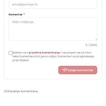
Komentar
*
0
/ 2000
Slažem se s
pravilima komentiranja
i razumijem da će ime i
tekst komentara biti javno vidljivi. Komentari se pregledavaju
prije objave.
Pošalji komentar
Učitavanje komentara…