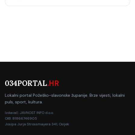
034PORTAL
.HR
Lokalni portal Požeško-slavonske županije. Brze vijesti, lokalni
puls, sport, kultura.
Izdavač: JAVNOST INFO d.o.o.
OIB: 81866746905
Josipa Jurja Strossmayera 341, Osijek