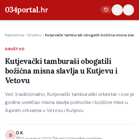
034portal
.hr
Naslovnica
Društvo
Kutjevački tamburaši obogatili božićna misna slavlja
Vijesti
DRUŠTVO
Crna kronika
Kutjevački tamburaši obogatili
Poljoprivreda
božićna misna slavlja u Kutjevu i
Politika
Vetovu
Gospodarstvo
Već tradicionalno, Kutjevački tamburaški orkestar i ove je
Život
godine uveličao misna slavlja polnoćke i božićne mise u
Kultura
župnim crkvama u Vetovu i Kutjevu.
Sport
D.K.
D
27. prosinca 2025.
4
min čitanja
4
pregleda