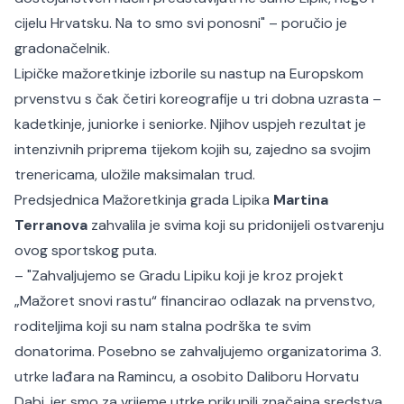
cijelu Hrvatsku. Na to smo svi ponosn
i" – poručio je
gradonačelnik.
Lipičke mažoretkinje izborile su nastup na Europskom
prvenstvu s čak četiri koreografije u tri dobna uzrasta –
kadetkinje, juniorke i seniorke. Njihov uspjeh rezultat je
intenzivnih priprema tijekom kojih su, zajedno sa svojim
trenericama, uložile maksimalan trud.
Predsjednica Mažoretkinja grada Lipika
Martina
Terranova
zahvalila je svima koji su pridonijeli ostvarenju
ovog sportskog puta.
– "
Zahvaljujemo se Gradu Lipiku koji je kroz projekt
„Mažoret snovi rastu“ financirao odlazak na prvenstvo,
roditeljima koji su nam stalna podrška te svim
donatorima. Posebno se zahvaljujemo organizatorima 3.
utrke lađara na Ramincu, a osobito Daliboru Horvatu
Dabi, jer smo za vrijeme utrke prikupili značajna sredstva