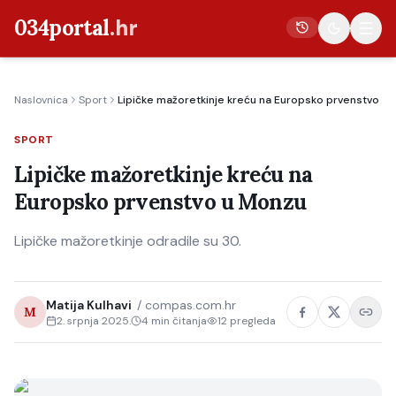
034portal
.hr
Naslovnica
Sport
Lipičke mažoretkinje kreću na Europsko prvenstvo u
Vijesti
SPORT
Crna kronika
Lipičke mažoretkinje kreću na
Poljoprivreda
Europsko prvenstvo u Monzu
Politika
Lipičke mažoretkinje odradile su 30.
Gospodarstvo
Život
Kultura
Matija Kulhavi
/
compas.com.hr
M
2. srpnja 2025.
4
min čitanja
12
pregleda
Sport