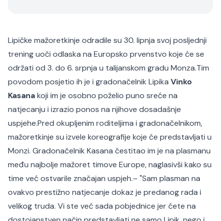
Lipičke mažoretkinje odradile su 30. lipnja svoj posljednji
trening uoči odlaska na Europsko prvenstvo koje će se
održati od 3. do 6. srpnja u talijanskom gradu Monza.
Tim
povodom posjetio ih je i gradonačelnik Lipika
Vinko
Kasana
koji im je osobno poželio puno sreće na
natjecanju i izrazio ponos na njihove dosadašnje
uspjehe.
Pred okupljenim roditeljima i gradonačelnikom,
mažoretkinje su izvele koreografije koje će predstavljati u
Monzi. Gradonačelnik Kasana čestitao im je na plasmanu
među najbolje mažoret timove Europe, naglasivši kako su
time već ostvarile značajan uspjeh.
– "
Sam plasman na
ovakvo prestižno natjecanje dokaz je predanog rada i
velikog truda. Vi ste već sada pobjednice jer ćete na
dostojanstven način predstavljati ne samo Lipik, nego i