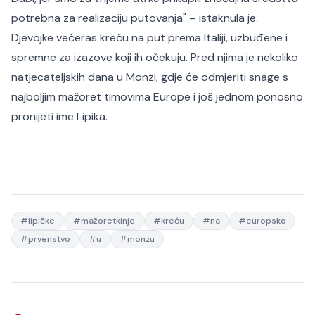
potrebna za realizaciju putovanja
" – istaknula je.
Djevojke večeras kreću na put prema Italiji, uzbuđene i
spremne za izazove koji ih očekuju. Pred njima je nekoliko
natjecateljskih dana u Monzi, gdje će odmjeriti snage s
najboljim mažoret timovima Europe i još jednom ponosno
pronijeti ime Lipika.
#
lipičke
#
mažoretkinje
#
kreću
#
na
#
europsko
#
prvenstvo
#
u
#
monzu