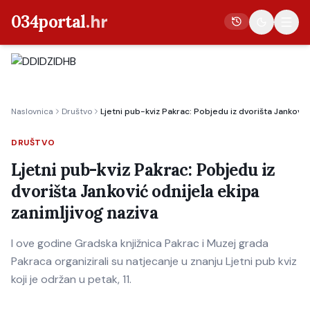
034portal
.hr
Vijesti
Naslovnica
Društvo
Ljetni pub-kviz Pakrac: Pobjedu iz dvorišta Janković
Crna kronika
Poljoprivreda
DRUŠTVO
Politika
Ljetni pub-kviz Pakrac: Pobjedu iz
dvorišta Janković odnijela ekipa
Gospodarstvo
zanimljivog naziva
Život
Kultura
I ove godine Gradska knjižnica Pakrac i Muzej grada
Pakraca organizirali su natjecanje u znanju Ljetni pub kviz
Sport
koji je održan u petak, 11.