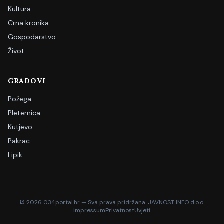
Kultura
Crna kronika
Gospodarstvo
Život
GRADOVI
Požega
Pleternica
Kutjevo
Pakrac
Lipik
©
2026
034portal.hr — Sva prava pridržana. JAVNOST INFO d.o.o.
Impressum
Privatnost
Uvjeti