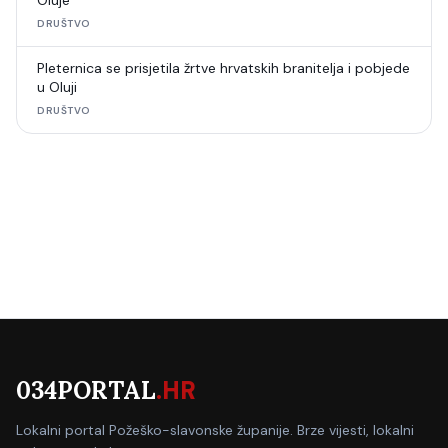
Oluje
DRUŠTVO
Pleternica se prisjetila žrtve hrvatskih branitelja i pobjede
u Oluji
DRUŠTVO
034PORTAL
.HR
Lokalni portal Požeško-slavonske županije. Brze vijesti, lokalni