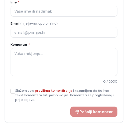
Ime
*
Email
(nije javno, opcionalno)
Komentar
*
0
/ 2000
Slažem se s
pravilima komentiranja
i razumijem da će ime i
tekst komentara biti javno vidljivi. Komentari se pregledavaju
prije objave.
Pošalji komentar