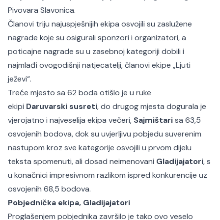
Pivovara Slavonica.
Članovi triju najuspješnijih ekipa osvojili su zaslužene
nagrade koje su osigurali sponzori i organizatori, a
poticajne nagrade su u zasebnoj kategoriji dobili i
najmlađi ovogodišnji natjecatelji, članovi ekipe „Ljuti
ježevi“.
Treće mjesto sa 62 boda otišlo je u ruke
ekipi
Daruvarski susreti
, do drugog mjesta dogurala je
vjerojatno i najveselija ekipa večeri,
Sajmištari
sa 63,5
osvojenih bodova, dok su uvjerljivu pobjedu suverenim
nastupom kroz sve kategorije osvojili u prvom dijelu
teksta spomenuti, ali dosad neimenovani
Gladijajatori
, s
u konačnici impresivnom razlikom ispred konkurencije uz
osvojenih 68,5 bodova.
Pobjednička ekipa, Gladijajatori
Proglašenjem pobjednika završilo je tako ovo veselo