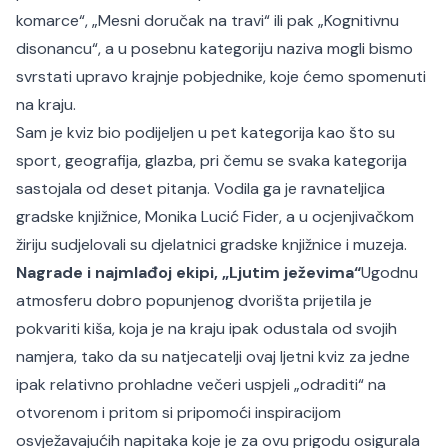
komarce“, „Mesni doručak na travi“ ili pak „Kognitivnu
disonancu“, a u posebnu kategoriju naziva mogli bismo
svrstati upravo krajnje pobjednike, koje ćemo spomenuti
na kraju.
Sam je kviz bio podijeljen u pet kategorija kao što su
sport, geografija, glazba, pri čemu se svaka kategorija
sastojala od deset pitanja. Vodila ga je ravnateljica
gradske knjižnice, Monika Lucić Fider, a u ocjenjivačkom
žiriju sudjelovali su djelatnici gradske knjižnice i muzeja.
Nagrade i najmlađoj ekipi, „Ljutim ježevima“
Ugodnu
atmosferu dobro popunjenog dvorišta prijetila je
pokvariti kiša, koja je na kraju ipak odustala od svojih
namjera, tako da su natjecatelji ovaj ljetni kviz za jedne
ipak relativno prohladne večeri uspjeli „odraditi“ na
otvorenom i pritom si pripomoći inspiracijom
osvježavajućih napitaka koje je za ovu prigodu osigurala