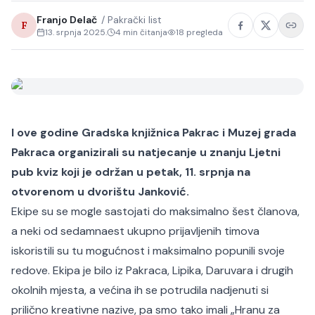
Franjo Delač
/
Pakrački list
F
13. srpnja 2025.
4
min čitanja
18
pregleda
I ove godine Gradska knjižnica Pakrac i Muzej grada
Pakraca organizirali su natjecanje u znanju
Ljetni
pub kviz
koji je održan u petak, 11. srpnja na
otvorenom u dvorištu Janković.
Ekipe su se mogle sastojati do maksimalno šest članova,
a neki od sedamnaest ukupno prijavljenih timova
iskoristili su tu mogućnost i maksimalno popunili svoje
redove. Ekipa je bilo iz Pakraca, Lipika, Daruvara i drugih
okolnih mjesta, a većina ih se potrudila nadjenuti si
prilično kreativne nazive, pa smo tako imali „Hranu za